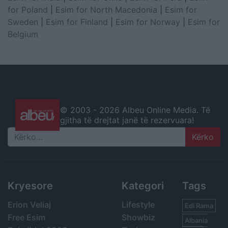
for Poland
|
Esim for North Macedonia
|
Esim for
Sweden
|
Esim for Finland
|
Esim for Norway
|
Esim for
Belgium
© 2003 -
2026 Albeu Online Media. Të
gjitha të drejtat janë të rezervuara!
Search
Kryesore
Kategori
Tags
Erion Veliaj
Lifestyle
Edi Rama
Free Esim
Showbiz
Albania