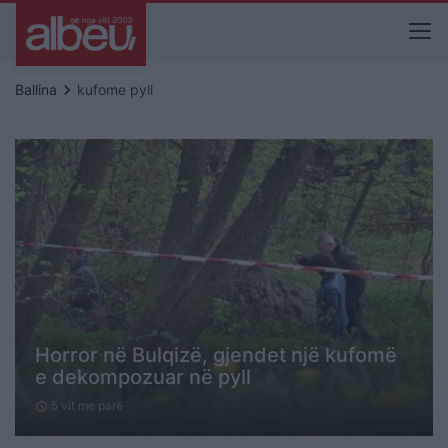
keyboard_arrow_right
Ballina
kufome pyll
Horror në Bulqizë, gjendet një kufomë
e dekompozuar në pyll
5 vit me parë
schedule