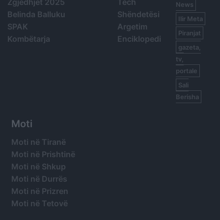
Zgjedhjet 2025
Tech
News
Belinda Balluku
Shëndetësi
Ilir Meta
SPAK
Argetim
Piranjat
Kombëtarja
Enciklopedi
gazeta,
tv,
portale
Sali
Berisha
Moti
Moti në Tiranë
Moti në Prishtinë
Moti në Shkup
Moti në Durrës
Moti në Prizren
Moti në Tetovë