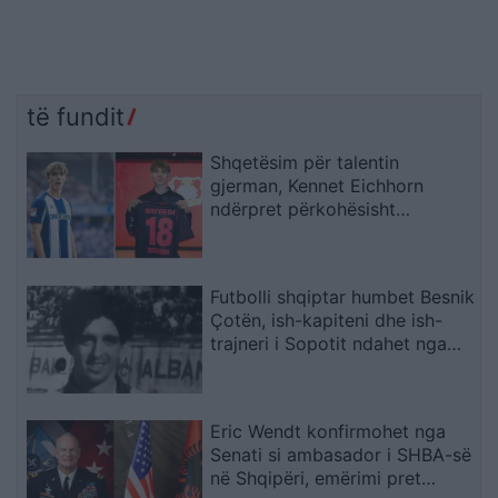
të fundit
Shqetësim për talentin
gjerman, Kennet Eichhorn
ndërpret përkohësisht
karrierën për arsye
shëndetësore
Futbolli shqiptar humbet Besnik
Çotën, ish-kapiteni dhe ish-
trajneri i Sopotit ndahet nga
jeta në moshën 56-vjeçare
Eric Wendt konfirmohet nga
Senati si ambasador i SHBA-së
në Shqipëri, emërimi pret