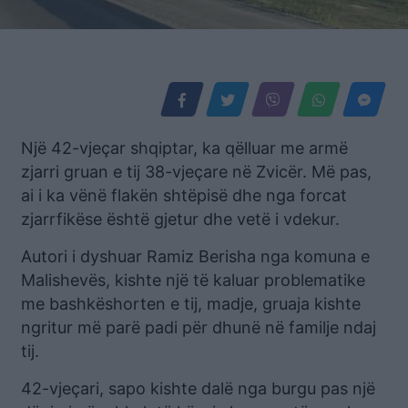
Një 42-vjeçar shqiptar, ka qëlluar me armë
zjarri gruan e tij 38-vjeçare në Zvicër. Më pas,
ai i ka vënë flakën shtëpisë dhe nga forcat
zjarrfikëse është gjetur dhe vetë i vdekur.
Autori i dyshuar Ramiz Berisha nga komuna e
Malishevës, kishte një të kaluar problematike
me bashkëshorten e tij, madje, gruaja kishte
ngritur më parë padi për dhunë në familje ndaj
tij.
42-vjeçari, sapo kishte dalë nga burgu pas një