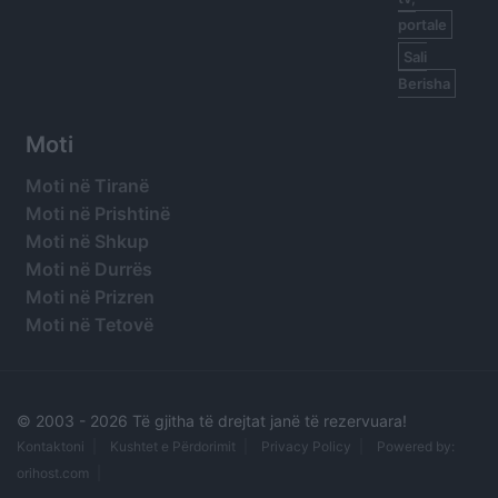
portale
Sali
Berisha
Moti
Moti në Tiranë
Moti në Prishtinë
Moti në Shkup
Moti në Durrës
Moti në Prizren
Moti në Tetovë
© 2003 -
2026 Të gjitha të drejtat janë të rezervuara!
Kontaktoni
Kushtet e Përdorimit
Privacy Policy
Powered by:
orihost.com