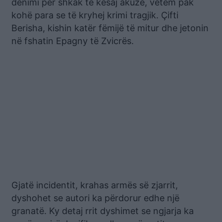
dënimi për shkak të kësaj akuze, vetëm pak
kohë para se të kryhej krimi tragjik. Çifti
Berisha, kishin katër fëmijë të mitur dhe jetonin
në fshatin Epagny të Zvicrës.
Gjatë incidentit, krahas armës së zjarrit,
dyshohet se autori ka përdorur edhe një
granatë. Ky detaj rrit dyshimet se ngjarja ka