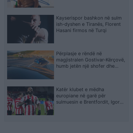
nga viktima
Kayserispor bashkon në sulm
ish-dyshen e Tiranës, Florent
Hasani firmos në Turqi
Përplasje e rëndë në
magjistralen Gostivar-Kërçovë,
humb jetën një shofer dhe
plagoset rëndë një tjetër
Katër klubet e mëdha
europiane në garë për
sulmuesin e Brentfordit, Igor
Thiago