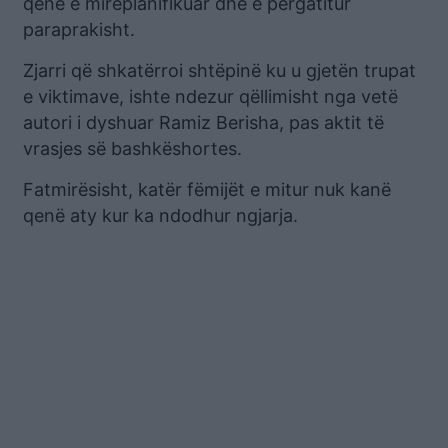
qenë e mirëplanifikuar dhe e përgatitur
paraprakisht.
Zjarri që shkatërroi shtëpinë ku u gjetën trupat
e viktimave, ishte ndezur qëllimisht nga vetë
autori i dyshuar Ramiz Berisha, pas aktit të
vrasjes së bashkëshortes.
Fatmirësisht, katër fëmijët e mitur nuk kanë
qenë aty kur ka ndodhur ngjarja.