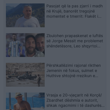
Pasojat që la pas zjarri i madh
në Krujë, banorët tregojnë
momentet e tmerrit: Flakët i
kemi mbajtur vetë nën kontroll,
zjarrfikësja fiku vetëm vatrat e
vogla (VIDEO)
Zbulohen prapaskenat e luftës
së Jorge Messit me problemet
shëndetësore, Leo shqyrtoi
largimin nga Botërori
Përshkallëzimi rajonal rikthen
Jemenin në fokus, sulmet e
Huthive shtojnë rrezikun e
zgjerimit të luftës
Vrasja e 20-vjeçarit në Korçë/
Zbardhet dëshmia e autorit,
shkak ngacmimi i të dashurës