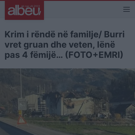
Krim i rëndë në familje/ Burri
vret gruan dhe veten, lënë
pas 4 fëmijë… (FOTO+EMRI)