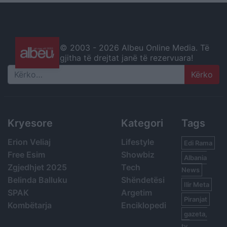
© 2003 -
2026 Albeu Online Media. Të
gjitha të drejtat janë të rezervuara!
Search
Kryesore
Kategori
Tags
Erion Veliaj
Lifestyle
Edi Rama
Free Esim
Showbiz
Albania
Zgjedhjet 2025
Tech
News
Belinda Balluku
Shëndetësi
Ilir Meta
SPAK
Argetim
Piranjat
Kombëtarja
Enciklopedi
gazeta,
tv,