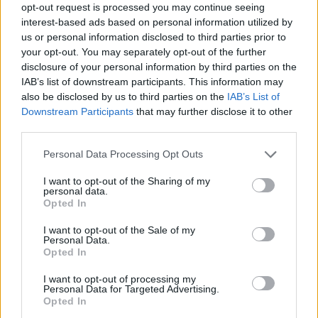
opt-out request is processed you may continue seeing
interest-based ads based on personal information utilized by
us or personal information disclosed to third parties prior to
your opt-out. You may separately opt-out of the further
disclosure of your personal information by third parties on the
Varrezat masive
Mbetjet mortore në Zubin
IAB’s list of downstream participants. This information may
dëshmojnë krimet serbe
Potok rikthejnë plagët e
also be disclosed by us to third parties on the
IAB’s List of
në Kosovë, ndërsa
luftës, Fehlinger kërkon
Downstream Participants
that may further disclose it to other
përgjegjësit ende nuk janë
drejtësi dhe trysni mbi
third parties.
përballur me drejtësinë
Serbinë
Personal Data Processing Opt Outs
I want to opt-out of the Sharing of my
personal data.
Opted In
Sinani: LDK-ja nuk
Imeri pas takimit
I want to opt-out of the Sale of my
Personal Data.
bashkëqeveris me Kurtin
Zelensky–Vuçiq:
Opted In
pa një marrëveshje të
Presidenti ukrainas iu
plotë
afrua “hijes së Putinit” në
I want to opt-out of processing my
Personal Data for Targeted Advertising.
Ballkan
Opted In