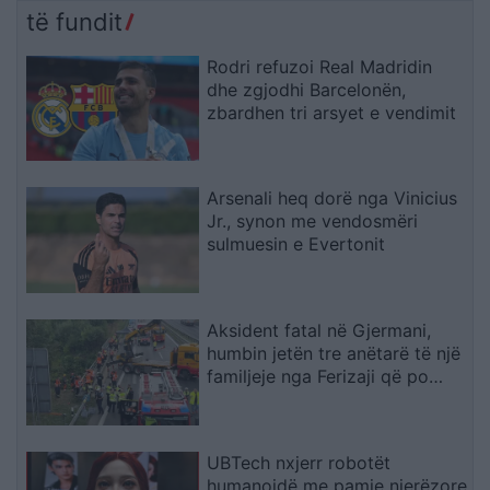
të fundit
Rodri refuzoi Real Madridin
dhe zgjodhi Barcelonën,
zbardhen tri arsyet e vendimit
Arsenali heq dorë nga Vinicius
Jr., synon me vendosmëri
sulmuesin e Evertonit
Aksident fatal në Gjermani,
humbin jetën tre anëtarë të një
familjeje nga Ferizaji që po
ktheheshin nga Kosova
UBTech nxjerr robotët
humanoidë me pamje njerëzore