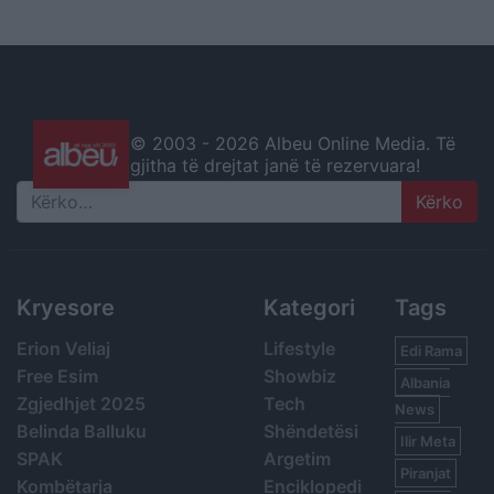
© 2003 -
2026 Albeu Online Media. Të
gjitha të drejtat janë të rezervuara!
Search
Kryesore
Kategori
Tags
Erion Veliaj
Lifestyle
Edi Rama
Free Esim
Showbiz
Albania
Zgjedhjet 2025
Tech
News
Belinda Balluku
Shëndetësi
Ilir Meta
SPAK
Argetim
Piranjat
Kombëtarja
Enciklopedi