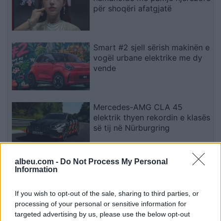
për shoqëri afatgjatë
Smart #2 sjell sërish makinën e
vogël urbane elektrike me dy
vende
Mercedes-AMG CLA 45
elektrik thyen rekordin e klasës
së tij në Nürburgring
albeu.com -
Do Not Process My Personal
Teleskopi më i fuqishëm diellor
Information
zbulon vorbullat që ndikojnë
në motin hapësinor dhe Tokë
If you wish to opt-out of the sale, sharing to third parties, or
processing of your personal or sensitive information for
targeted advertising by us, please use the below opt-out