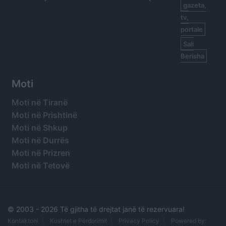
gazeta,
tv,
portale
Sali
Berisha
Moti
Moti në Tiranë
Moti në Prishtinë
Moti në Shkup
Moti në Durrës
Moti në Prizren
Moti në Tetovë
© 2003 -
2026 Të gjitha të drejtat janë të rezervuara!
Kontaktoni
Kushtet e Përdorimit
Privacy Policy
Powered by: