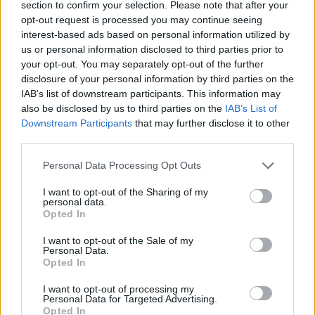
section to confirm your selection. Please note that after your
opt-out request is processed you may continue seeing
interest-based ads based on personal information utilized by
us or personal information disclosed to third parties prior to
your opt-out. You may separately opt-out of the further
disclosure of your personal information by third parties on the
IAB’s list of downstream participants. This information may
also be disclosed by us to third parties on the
IAB’s List of
Downstream Participants
that may further disclose it to other
third parties.
Personal Data Processing Opt Outs
I want to opt-out of the Sharing of my
personal data.
Opted In
I want to opt-out of the Sale of my
Personal Data.
Esim for Global
|
Esim for Europe
|
Esim for Caribbean
Opted In
|
Esim for USA
|
Esim for Italy
|
Esim for Spain
|
Esim
I want to opt-out of processing my
for Turkey
|
Esim for Germany
|
Esim for Greece
|
Esim
Personal Data for Targeted Advertising.
Opted In
for Asia
|
Esim for World Cup 2026
|
Esim for Saudi