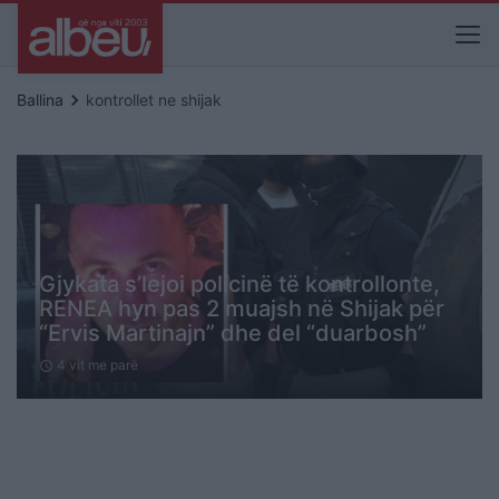
keyboard_arrow_right
Ballina
kontrollet ne shijak
Gjykata s’lejoi policinë të kontrollonte,
RENEA hyn pas 2 muajsh në Shijak për
“Ervis Martinajn” dhe del “duarbosh”
4 vit me parë
schedule