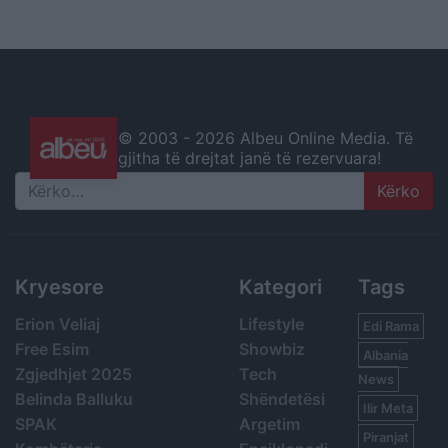
© 2003 -
2026 Albeu Online Media. Të
gjitha të drejtat janë të rezervuara!
Search
Kryesore
Kategori
Tags
Erion Veliaj
Lifestyle
Edi Rama
Free Esim
Showbiz
Albania
Zgjedhjet 2025
Tech
News
Belinda Balluku
Shëndetësi
Ilir Meta
SPAK
Argetim
Piranjat