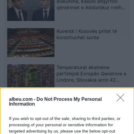
diskutime, Kasolli shqyrton
qëndrimet e Abdixhikut rreth
mocionit: I krijoi lehtësi LVV-së
Kuvendi i Kosovës pritet të
konstituohet sonte
Temperaturat ekstreme
përfshijnë Evropën Qendrore e
Lindore, Sllovakia arrin 42
gradë dhe Polonia përballet me
probleme energjetike
albeu.com -
Do Not Process My Personal
OBRM-PDUKM akuzon LSDM-
Information
në: Probleme me ujin e pijshëm
edhe gjatë mandatit të tyre
If you wish to opt-out of the sale, sharing to third parties, or
processing of your personal or sensitive information for
targeted advertising by us, please use the below opt-out