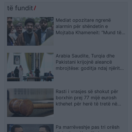
të fundit
Mediat opozitare ngrenë
alarmin për shëndetin e
Mojtaba Khameneit: “Mund të
ndërrojë jetë në çdo çast
Arabia Saudite, Turqia dhe
Pakistani krijojnë aleancë
mbrojtëse: goditja ndaj njërit
do të quhet sulm ndaj të treve
Rasti i vrasjes së shokut për
borxhin prej 77 mijë eurosh
kthehet për herë të tretë në
rigjykim
Pa marrëveshje pas tri orësh