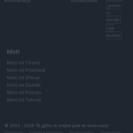
Kombëtarja
Enciklopedi
gazeta,
tv,
portale
Sali
Berisha
Moti
Moti në Tiranë
Moti në Prishtinë
Moti në Shkup
Moti në Durrës
Moti në Prizren
Moti në Tetovë
© 2003 -
2026 Të gjitha të drejtat janë të rezervuara!
Kontaktoni
Kushtet e Përdorimit
Privacy Policy
Powered by: