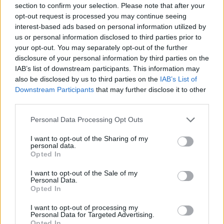
section to confirm your selection. Please note that after your
opt-out request is processed you may continue seeing
interest-based ads based on personal information utilized by
us or personal information disclosed to third parties prior to
your opt-out. You may separately opt-out of the further
disclosure of your personal information by third parties on the
IAB’s list of downstream participants. This information may
also be disclosed by us to third parties on the
IAB’s List of
Downstream Participants
that may further disclose it to other
third parties.
Personal Data Processing Opt Outs
I want to opt-out of the Sharing of my
personal data.
Opted In
I want to opt-out of the Sale of my
Personal Data.
Opted In
Esim for Global
|
Esim for Europe
|
Esim for Caribbean
|
Esim for USA
|
Esim for Italy
|
Esim for Spain
|
Esim
I want to opt-out of processing my
for Turkey
|
Esim for Germany
|
Esim for Greece
|
Esim
Personal Data for Targeted Advertising.
Opted In