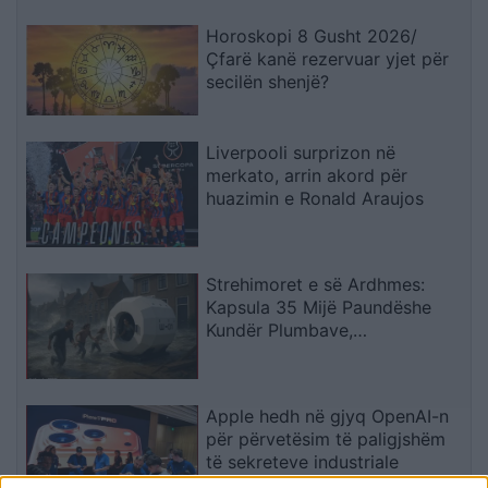
Horoskopi 8 Gusht 2026/
Çfarë kanë rezervuar yjet për
secilën shenjë?
Liverpooli surprizon në
merkato, arrin akord për
huazimin e Ronald Araujos
Strehimoret e së Ardhmes:
Kapsula 35 Mijë Paundëshe
Kundër Plumbave,
Shpërthimeve dhe Fatkeqësive
Natyrore
Apple hedh në gjyq OpenAI-n
për përvetësim të paligjshëm
të sekreteve industriale