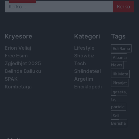
Search
Kryesore
Kategori
Tags
Erion Veliaj
Lifestyle
Edi Rama
Free Esim
Showbiz
Albania
Zgjedhjet 2025
Tech
News
Belinda Balluku
Shëndetësi
Ilir Meta
SPAK
Argetim
Piranjat
Kombëtarja
Enciklopedi
gazeta,
tv,
portale
Sali
Berisha