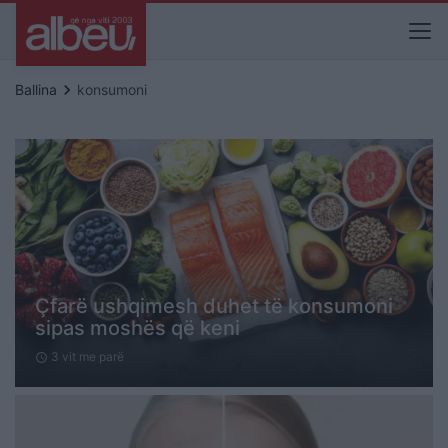
keyboard_arrow_right
Ballina
konsumoni
Çfarë ushqimesh duhet të konsumoni
sipas moshës që keni
3 vit me parë
schedule