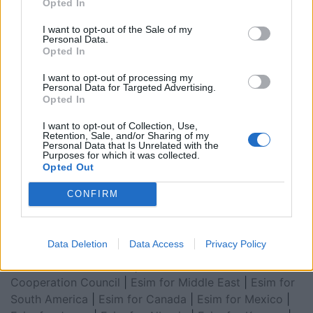
Opted In
I want to opt-out of the Sale of my
Personal Data.
Opted In
I want to opt-out of processing my
Personal Data for Targeted Advertising.
Opted In
I want to opt-out of Collection, Use,
Retention, Sale, and/or Sharing of my
Personal Data that Is Unrelated with the
Esim for Global
|
Esim for Europe
|
Esim for Caribbean
Purposes for which it was collected.
|
Esim for USA
|
Esim for Italy
|
Esim for Spain
|
Esim
Opted Out
for Turkey
|
Esim for Germany
|
Esim for Greece
|
Esim
CONFIRM
for Asia
|
Esim for World Cup 2026
|
Esim for Saudi
Arabia
|
Esim for Egypt
|
Esim for United Arab
Emirates
|
Esim for Balkans
|
Esim for Morocco
|
Esim
Data Deletion
Data Access
Privacy Policy
for China
|
Esim for United Kingdom
|
Esim for Africa
|
Esim for Latin America
|
Esim for GCC Gulf
Cooperation Council
|
Esim for Middle East
|
Esim for
South America
|
Esim for Canada
|
Esim for Mexico
|