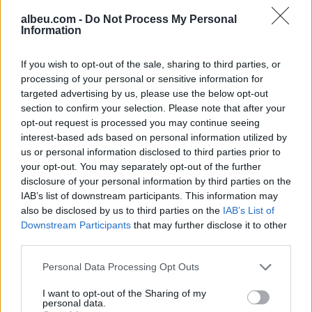
albeu.com -
Do Not Process My Personal
Information
Ndeshja Argjentinë–Egjipt
vendos rekord historik në
If you wish to opt-out of the sale, sharing to third parties, or
Google, kërkimet arrijnë nivele
processing of your personal or sensitive information for
të papara
targeted advertising by us, please use the below opt-out
section to confirm your selection. Please note that after your
Kina zbulon robotë humanoidë
opt-out request is processed you may continue seeing
tepër realistë, të projektuar për
interest-based ads based on personal information utilized by
shoqëri afatgjatë
us or personal information disclosed to third parties prior to
your opt-out. You may separately opt-out of the further
disclosure of your personal information by third parties on the
IAB’s list of downstream participants. This information may
also be disclosed by us to third parties on the
IAB’s List of
Downstream Participants
that may further disclose it to other
third parties.
Personal Data Processing Opt Outs
I want to opt-out of the Sharing of my
personal data.