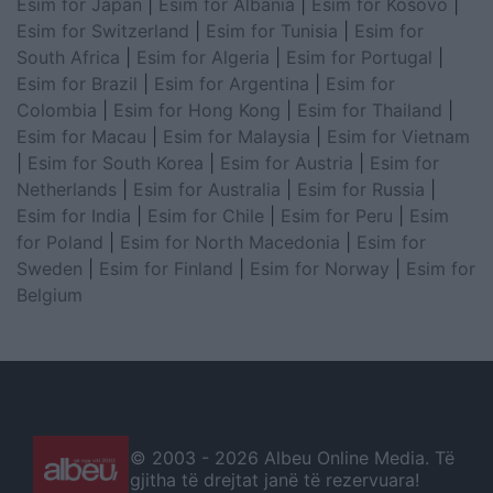
Esim for Japan
|
Esim for Albania
|
Esim for Kosovo
|
Esim for Switzerland
|
Esim for Tunisia
|
Esim for
South Africa
|
Esim for Algeria
|
Esim for Portugal
|
Esim for Brazil
|
Esim for Argentina
|
Esim for
Colombia
|
Esim for Hong Kong
|
Esim for Thailand
|
Esim for Macau
|
Esim for Malaysia
|
Esim for Vietnam
|
Esim for South Korea
|
Esim for Austria
|
Esim for
Netherlands
|
Esim for Australia
|
Esim for Russia
|
Esim for India
|
Esim for Chile
|
Esim for Peru
|
Esim
for Poland
|
Esim for North Macedonia
|
Esim for
Sweden
|
Esim for Finland
|
Esim for Norway
|
Esim for
Belgium
© 2003 -
2026 Albeu Online Media. Të
gjitha të drejtat janë të rezervuara!