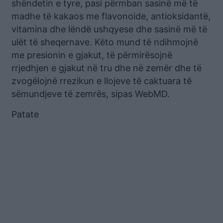
shëndetin e tyre, pasi përmban sasinë më të
madhe të kakaos me flavonoide, antioksidantë,
vitamina dhe lëndë ushqyese dhe sasinë më të
ulët të sheqernave. Këto mund të ndihmojnë
me presionin e gjakut, të përmirësojnë
rrjedhjen e gjakut në tru dhe në zemër dhe të
zvogëlojnë rrezikun e llojeve të caktuara të
sëmundjeve të zemrës, sipas WebMD.
Patate