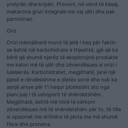
yndyrën dhe kripën. Provoni, në vend të kësaj,
makarona gruri integrale me vaj ulliri dhe pak
parmixhan.
Oriz
Orizi ndonjëherë mund të jetë i keq për faktin
se është një karbohidrate e thjeshtë, gjë që ka
bërë që shumë njerëz të eksplorojnë produkte
me kalori më të ulët dhe zëvendësues si orizi i
lulelakrës. Karbohidratet, megjithatë, janë një
pjesë e rëndësishme e dietës sonë dhe nuk ka
asnjë arsye për t’i hequr plotësisht ato nga
plani juaj i të ushqyerit të shëndetshëm.
Megjithatë, është më mirë të kërkoni
zëvendësues më të shëndetshëm për to, të tilla
si opsionet me drithëra të plota me më shumë
fibra dhe proteina.