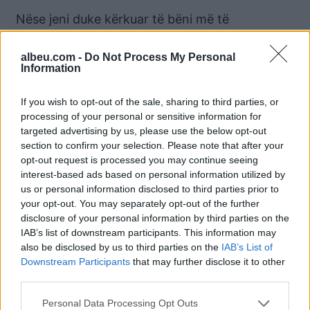
Nëse jeni duke kërkuar të bëni më të
shëndetshme recetën tuaj të preferuar të orizit
të skuqur, orizi kafe duket si zgjedhja e qartë,
albeu.com -
Do Not Process My Personal
Information
por në fakt ka një profil ushqimor mjaft të
ngjashëm me orizin e bardhë. Prandaj preferoni
If you wish to opt-out of the sale, sharing to third parties, or
më mirë orizin e egër!
processing of your personal or sensitive information for
targeted advertising by us, please use the below opt-out
Ju ndoshta keni dëgjuar më parë për orizin e
section to confirm your selection. Please note that after your
egër, por a e keni provuar ndonjëherë? Orizi i
opt-out request is processed you may continue seeing
egër, si quinoa, ka një përmbajtje pak më të
interest-based ads based on personal information utilized by
us or personal information disclosed to third parties prior to
lartë proteinash, duke i dhënë atij një avantazh
your opt-out. You may separately opt-out of the further
ushqyes ndaj orizit të bardhë ose kafe. Është
disclosure of your personal information by third parties on the
gjithashtu një burim i shkëlqyer i fibrave dietike.
IAB’s list of downstream participants. This information may
/albeu.com
also be disclosed by us to third parties on the
IAB’s List of
Downstream Participants
that may further disclose it to other
third parties.
Lajme të ngjashme:
Personal Data Processing Opt Outs