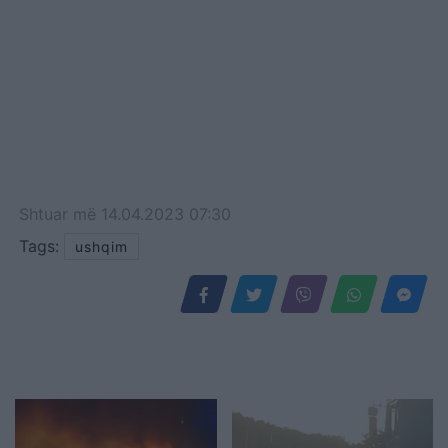
Shtuar
më
14.04.2023 07:30
Tags:
ushqim