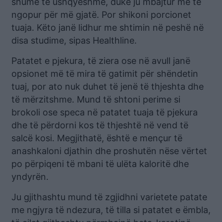
shumë të ushqyeshme, duke ju mbajtur më të
ngopur për më gjatë. Por shikoni porcionet
tuaja. Këto janë lidhur me shtimin në peshë në
disa studime, sipas Healthline.
Patatet e pjekura, të ziera ose në avull janë
opsionet më të mira të gatimit për shëndetin
tuaj, por ato nuk duhet të jenë të thjeshta dhe
të mërzitshme. Mund të shtoni perime si
brokoli ose speca në patatet tuaja të pjekura
dhe të përdorni kos të thjeshtë në vend të
salcë kosi. Megjithatë, është e mençur të
anashkaloni djathin dhe proshutën nëse vërtet
po përpiqeni të mbani të ulëta kaloritë dhe
yndyrën.
Ju gjithashtu mund të zgjidhni varietete patate
me ngjyra të ndezura, të tilla si patatet e ëmbla,