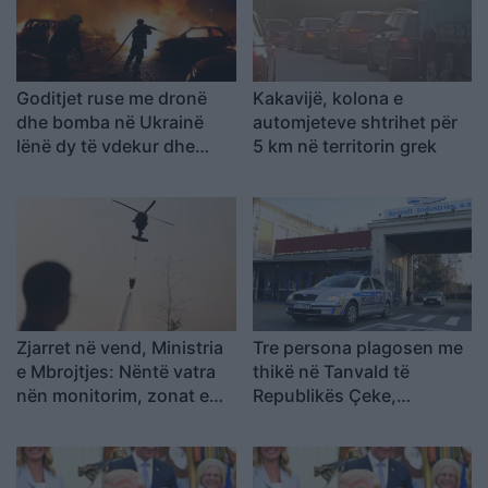
Goditjet ruse me dronë
Kakavijë, kolona e
dhe bomba në Ukrainë
automjeteve shtrihet për
lënë dy të vdekur dhe
5 km në territorin grek
gjashtë të plagosur
Zjarret në vend, Ministria
Tre persona plagosen me
e Mbrojtjes: Nëntë vatra
thikë në Tanvald të
nën monitorim, zonat e
Republikës Çeke,
banuara jashtë rrezikut
arrestohet autori