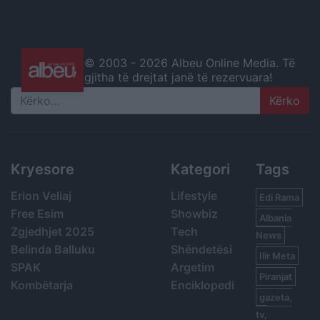
© 2003 -
2026 Albeu Online Media. Të
gjitha të drejtat janë të rezervuara!
Search
Kryesore
Kategori
Tags
Erion Veliaj
Lifestyle
Edi Rama
Free Esim
Showbiz
Albania
Zgjedhjet 2025
Tech
News
Belinda Balluku
Shëndetësi
Ilir Meta
SPAK
Argetim
Piranjat
Kombëtarja
Enciklopedi
gazeta,
tv,