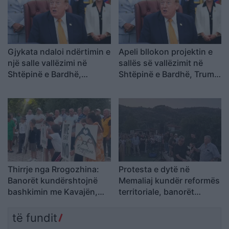
Gjykata ndaloi ndërtimin e
Apeli bllokon projektin e
një salle vallëzimi në
sallës së vallëzimit në
Shtëpinë e Bardhë,
Shtëpinë e Bardhë, Trump
reagon Trump: Do ta
paralajmëron ankim në
çojmë çështjen në
Supreme: Vendim politik
Gjykatën e Lartë
dhe i tmerrshëm
Thirrje nga Rrogozhina:
Protesta e dytë në
Banorët kundërshtojnë
Memaliaj kundër reformës
bashkimin me Kavajën,
territoriale, banorët
kërkojnë ruajtjen e
refuzojnë bashkimin me
bashkisë së tyre
Tepelenën
të fundit