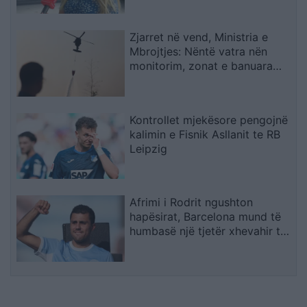
Zjarret në vend, Ministria e
Mbrojtjes: Nëntë vatra nën
monitorim, zonat e banuara
jashtë rrezikut
Kontrollet mjekësore pengojnë
kalimin e Fisnik Asllanit te RB
Leipzig
Afrimi i Rodrit ngushton
hapësirat, Barcelona mund të
humbasë një tjetër xhevahir të
akademisë