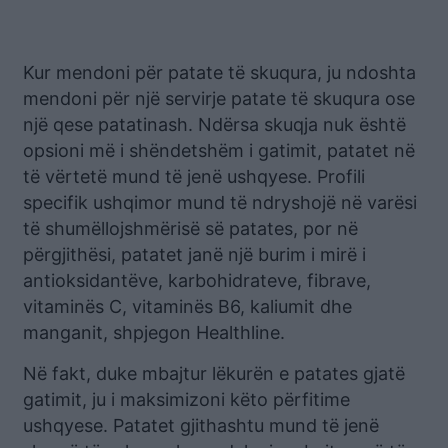
Kur mendoni për patate të skuqura, ju ndoshta
mendoni për një servirje patate të skuqura ose
një qese patatinash. Ndërsa skuqja nuk është
opsioni më i shëndetshëm i gatimit, patatet në
të vërtetë mund të jenë ushqyese. Profili
specifik ushqimor mund të ndryshojë në varësi
të shumëllojshmërisë së patates, por në
përgjithësi, patatet janë një burim i mirë i
antioksidantëve, karbohidrateve, fibrave,
vitaminës C, vitaminës B6, kaliumit dhe
manganit, shpjegon Healthline.
Në fakt, duke mbajtur lëkurën e patates gjatë
gatimit, ju i maksimizoni këto përfitime
ushqyese. Patatet gjithashtu mund të jenë