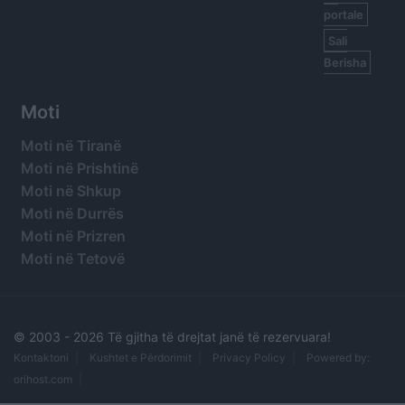
portale
Sali
Berisha
Moti
Moti në Tiranë
Moti në Prishtinë
Moti në Shkup
Moti në Durrës
Moti në Prizren
Moti në Tetovë
© 2003 -
2026 Të gjitha të drejtat janë të rezervuara!
Kontaktoni
Kushtet e Përdorimit
Privacy Policy
Powered by:
orihost.com