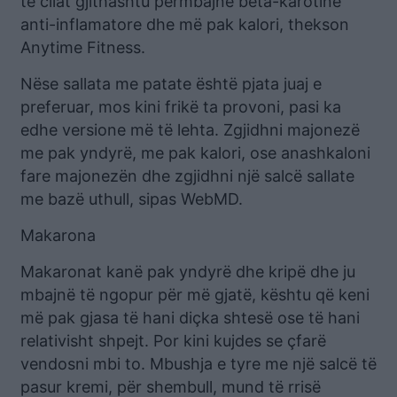
të cilat gjithashtu përmbajnë beta-karotinë
anti-inflamatore dhe më pak kalori, thekson
Anytime Fitness.
Nëse sallata me patate është pjata juaj e
preferuar, mos kini frikë ta provoni, pasi ka
edhe versione më të lehta. Zgjidhni majonezë
me pak yndyrë, me pak kalori, ose anashkaloni
fare majonezën dhe zgjidhni një salcë sallate
me bazë uthull, sipas WebMD.
Makarona
Makaronat kanë pak yndyrë dhe kripë dhe ju
mbajnë të ngopur për më gjatë, kështu që keni
më pak gjasa të hani diçka shtesë ose të hani
relativisht shpejt. Por kini kujdes se çfarë
vendosni mbi to. Mbushja e tyre me një salcë të
pasur kremi, për shembull, mund të rrisë