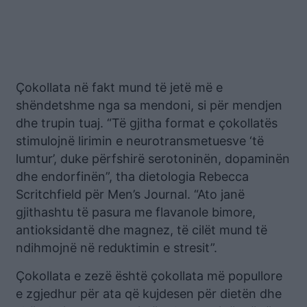
Çokollata në fakt mund të jetë më e
shëndetshme nga sa mendoni, si për mendjen
dhe trupin tuaj. “Të gjitha format e çokollatës
stimulojnë lirimin e neurotransmetuesve ‘të
lumtur’, duke përfshirë serotoninën, dopaminën
dhe endorfinën”, tha dietologia Rebecca
Scritchfield për Men’s Journal. “Ato janë
gjithashtu të pasura me flavanole bimore,
antioksidantë dhe magnez, të cilët mund të
ndihmojnë në reduktimin e stresit”.
Çokollata e zezë është çokollata më popullore
e zgjedhur për ata që kujdesen për dietën dhe