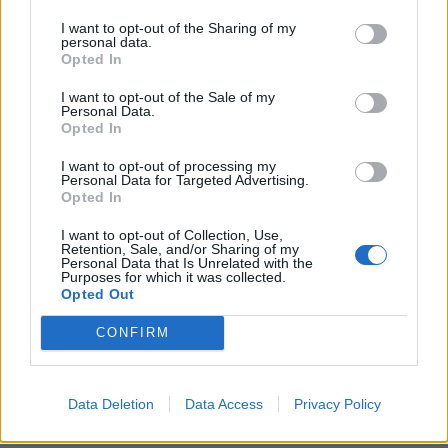
Nëse jeni duke kaluar një
virozë ose të ftohtë, mos i
I want to opt-out of the Sharing of my
prekni këto ushqime
personal data.
Opted In
Kur jemi sëmurë shpesh
kemi neps dhe dëshira
I want to opt-out of the Sale of my
Këto ushqime rrisin
për ushqime të ndryshme
Personal Data.
sheqerin në gjak
dhe nuk ja kursejmë vetes
Opted In
pikërisht se jemi pa qejf
por e vërteta është që
I want to opt-out of processing my
Personal Data for Targeted Advertising.
duket bërë kujdes sepse
Opted In
ndonjëherë i bëjmë vetes
më shumë dëm sesa mirë.
I want to opt-out of Collection, Use,
Më poshtë po sjellim një
Retention, Sale, and/or Sharing of my
listë ushqimesh që duket
Personal Data that Is Unrelated with the
Nuk e keni ditur, këto
Purposes for which it was collected.
ti…
ushqime i shkaktojnë
Opted Out
aromë të keqe trupit
CONFIRM
Data Deletion
Data Access
Privacy Policy