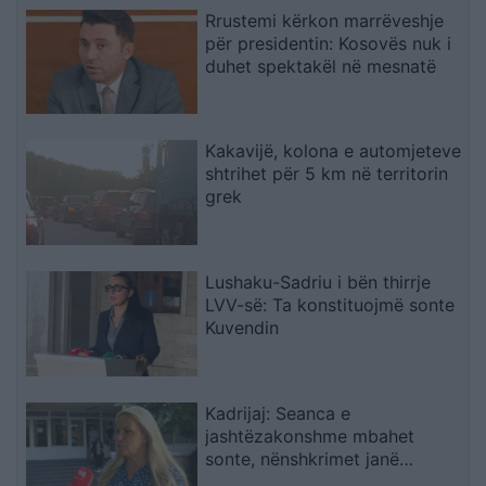
Rrustemi kërkon marrëveshje
për presidentin: Kosovës nuk i
duhet spektakël në mesnatë
Kakavijë, kolona e automjeteve
shtrihet për 5 km në territorin
grek
Lushaku-Sadriu i bën thirrje
LVV-së: Ta konstituojmë sonte
Kuvendin
Kadrijaj: Seanca e
jashtëzakonshme mbahet
sonte, nënshkrimet janë
siguruar