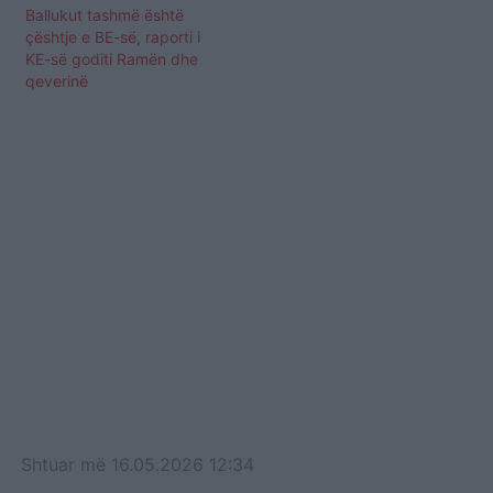
Ballukut tashmë është
“Berisha ka rizgjedhur ve
çështje e BE-së, raporti i
KE-së goditi Ramën dhe
qeverinë
Shtuar
më
16.05.2026 12:34