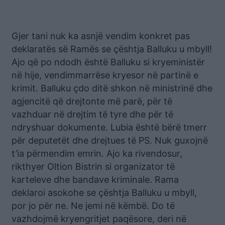
Gjer tani nuk ka asnjë vendim konkret pas
deklaratës së Ramës se çështja Balluku u mbyll!
Ajo që po ndodh është Balluku si kryeministër
në hije, vendimmarrëse kryesor në partinë e
krimit. Balluku çdo ditë shkon në ministrinë dhe
agjencitë që drejtonte më parë, për të
vazhduar në drejtim të tyre dhe për të
ndryshuar dokumente. Lubia është bërë tmerr
për deputetët dhe drejtues të PS. Nuk guxojnë
t’ia përmendim emrin. Ajo ka rivendosur,
rikthyer Oltion Bistrin si organizator të
karteleve dhe bandave kriminale. Rama
deklaroi asokohe se çështja Balluku u mbyll,
por jo për ne. Ne jemi në këmbë. Do të
vazhdojmë kryengritjet paqësore, deri në