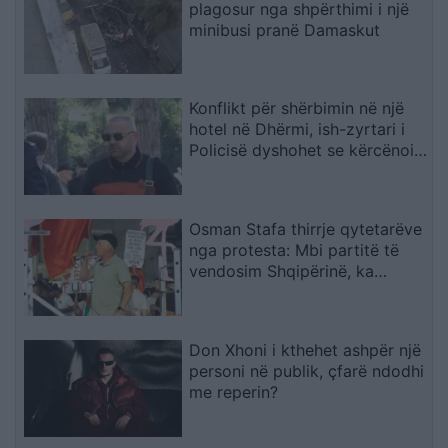
plagosur nga shpërthimi i një
minibusi pranë Damaskut
Konflikt për shërbimin në një
hotel në Dhërmi, ish-zyrtari i
Policisë dyshohet se kërcënoi
kamerierin dhe administratorin
Osman Stafa thirrje qytetarëve
nga protesta: Mbi partitë të
vendosim Shqipërinë, ka
ardhur koha e brezit të ri
Don Xhoni i kthehet ashpër një
personi në publik, çfarë ndodhi
me reperin?