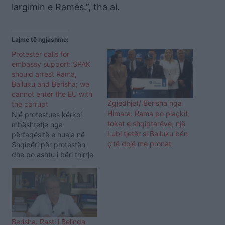
largimin e Ramës.”, tha ai.
Lajme të ngjashme:
Protester calls for
embassy support: SPAK
should arrest Rama,
Balluku and Berisha; we
cannot enter the EU with
Zgjedhjet/ Berisha nga
the corrupt
Himara: Rama po plaçkit
Një protestues kërkoi
tokat e shqiptarëve, një
mbështetje nga
Lubi tjetër si Balluku bën
përfaqësitë e huaja në
ç’të dojë me pronat
Shqipëri për protestën
dhe po ashtu i bëri thirrje
SPAK-ut të arrestojë
kryeministrin Edi Rama,
ish-zv.kryeministren
Belinda Balluku dhe kreun
e opozitës, Sali Berisha. Ai
akuzoi Berishën si
Berisha: Rasti i Belinda
bashkëpunëtor të Ramës.