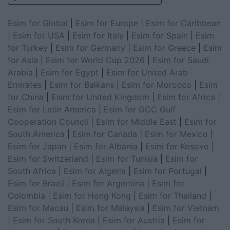
Esim for Global
|
Esim for Europe
|
Esim for Caribbean
|
Esim for USA
|
Esim for Italy
|
Esim for Spain
|
Esim
for Turkey
|
Esim for Germany
|
Esim for Greece
|
Esim
for Asia
|
Esim for World Cup 2026
|
Esim for Saudi
Arabia
|
Esim for Egypt
|
Esim for United Arab
Emirates
|
Esim for Balkans
|
Esim for Morocco
|
Esim
for China
|
Esim for United Kingdom
|
Esim for Africa
|
Esim for Latin America
|
Esim for GCC Gulf
Cooperation Council
|
Esim for Middle East
|
Esim for
South America
|
Esim for Canada
|
Esim for Mexico
|
Esim for Japan
|
Esim for Albania
|
Esim for Kosovo
|
Esim for Switzerland
|
Esim for Tunisia
|
Esim for
South Africa
|
Esim for Algeria
|
Esim for Portugal
|
Esim for Brazil
|
Esim for Argentina
|
Esim for
Colombia
|
Esim for Hong Kong
|
Esim for Thailand
|
Esim for Macau
|
Esim for Malaysia
|
Esim for Vietnam
|
Esim for South Korea
|
Esim for Austria
|
Esim for