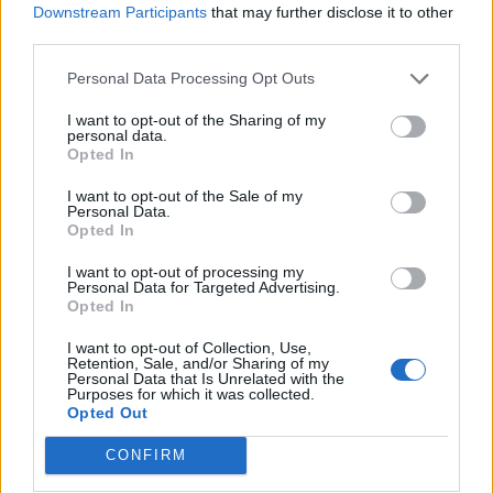
Downstream Participants
that may further disclose it to other
third parties.
Analiza: Një shqiptar ka
Durrës/ 40-vjeçari humb
nevojë për 28 mijë dollarë
ndjenjat në kantierin e
Personal Data Processing Opt Outs
në vit për të arritur
ndërtimit dhe ndërron jetë
I want to opt-out of the Sharing of my
“pragun e lumturisë”
në spital
personal data.
Opted In
I want to opt-out of the Sale of my
Personal Data.
Opted In
I want to opt-out of processing my
Personal Data for Targeted Advertising.
Aksident i trefishtë në
Misteri rreth takimit sekret
Opted In
rrugën Sarandë-Ksamil,
Pezeshkian-Khamenei në
I want to opt-out of Collection, Use,
njëri nga të plagosurit
Teheran! Ata ishin në një
Retention, Sale, and/or Sharing of my
dërgohet në spitalin e
makinë me xhama të errët,
Personal Data that Is Unrelated with the
Purposes for which it was collected.
Traumës në Tiranë
duke e dëgjuar njëri-
Opted Out
tjetrin, por pa e parë
CONFIRM