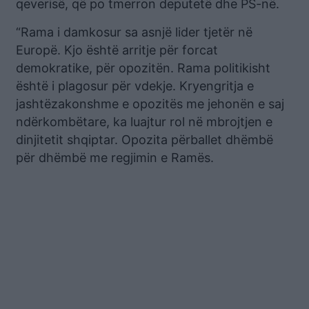
qeverisë, që po tmerron deputetë dhe PS-në.
“Rama i damkosur sa asnjë lider tjetër në
Europë. Kjo është arritje për forcat
demokratike, për opozitën. Rama politikisht
është i plagosur për vdekje. Kryengritja e
jashtëzakonshme e opozitës me jehonën e saj
ndërkombëtare, ka luajtur rol në mbrojtjen e
dinjitetit shqiptar. Opozita përballet dhëmbë
për dhëmbë me regjimin e Ramës.