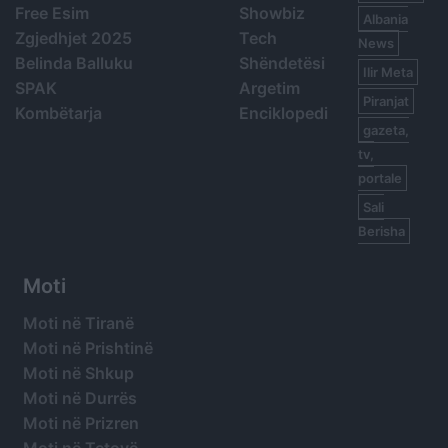
Free Esim
Showbiz
Albania
Zgjedhjet 2025
Tech
News
Belinda Balluku
Shëndetësi
Ilir Meta
SPAK
Argetim
Piranjat
Kombëtarja
Enciklopedi
gazeta,
tv,
portale
Sali
Berisha
Moti
Moti në Tiranë
Moti në Prishtinë
Moti në Shkup
Moti në Durrës
Moti në Prizren
Moti në Tetovë