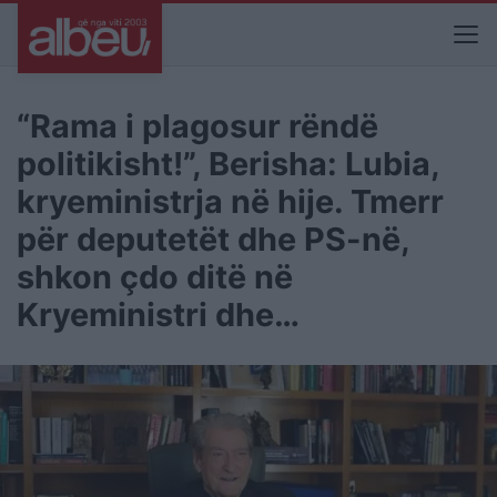
“Rama i plagosur rëndë
politikisht!”, Berisha: Lubia,
kryeministrja në hije. Tmerr
për deputetët dhe PS-në,
shkon çdo ditë në
Kryeministri dhe…