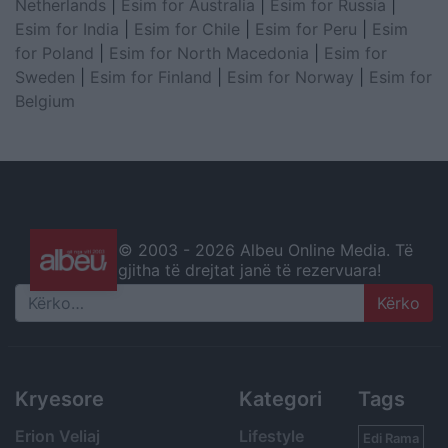
Netherlands
|
Esim for Australia
|
Esim for Russia
|
Esim for India
|
Esim for Chile
|
Esim for Peru
|
Esim
for Poland
|
Esim for North Macedonia
|
Esim for
Sweden
|
Esim for Finland
|
Esim for Norway
|
Esim for
Belgium
© 2003 -
2026 Albeu Online Media. Të
gjitha të drejtat janë të rezervuara!
Search
Kryesore
Kategori
Tags
Erion Veliaj
Lifestyle
Edi Rama