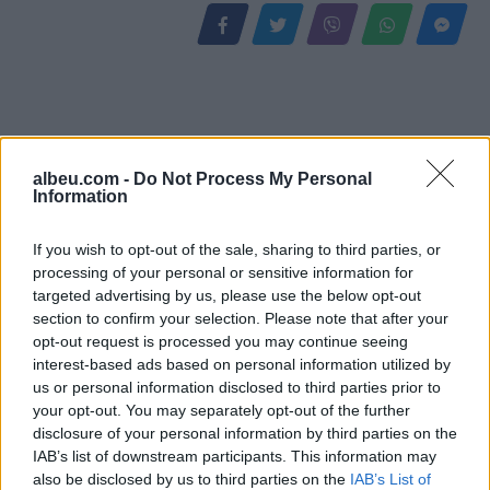
albeu.com -
Do Not Process My Personal
Information
If you wish to opt-out of the sale, sharing to third parties, or
processing of your personal or sensitive information for
Konflikt për shërbimin në
Raportohen 25 vatra zjarri
targeted advertising by us, please use the below opt-out
një hotel në Dhërmi, ish-
në 12 orë, 10 mbeten
section to confirm your selection. Please note that after your
zyrtari i Policisë dyshohet
aktive dhe ndërhyrjet
opt-out request is processed you may continue seeing
se kërcënoi kamerierin
vijojnë nga toka e ajri
interest-based ads based on personal information utilized by
dhe administratorin
us or personal information disclosed to third parties prior to
your opt-out. You may separately opt-out of the further
disclosure of your personal information by third parties on the
IAB’s list of downstream participants. This information may
also be disclosed by us to third parties on the
IAB’s List of