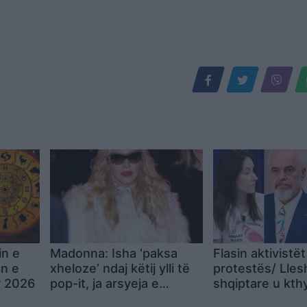
in e
Madonna: Isha ‘paksa
Flasin aktivistët
ën e
xheloze’ ndaj këtij ylli të
protestës/ Lles
r 2026
pop-it, ja arsyeja e
shqiptare u kth
papritur
eksperiment! Ku