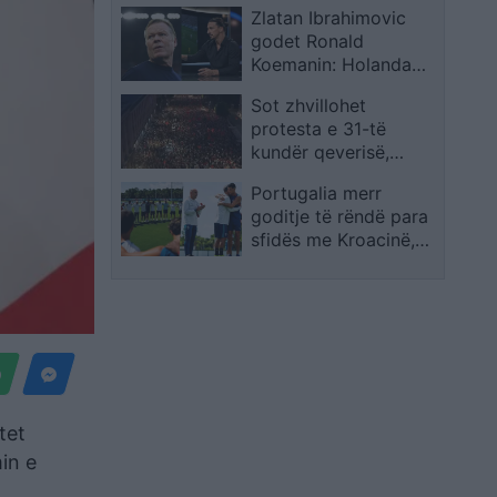
Zlatan Ibrahimovic
në JFK
godet Ronald
Koemanin: Holanda
humbi duke mohuar
Sot zhvillohet
identitetin e saj
protesta e 31-të
kundër qeverisë,
qytetarët kërkojnë
Portugalia merr
largimin e
goditje të rëndë para
panegociueshëm të
sfidës me Kroacinë,
Edi Ramës
Ricardo Carvalho
largohet pas vdekjes
së babait
tet
min e