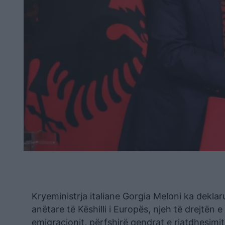
Kryeministrja italiane Gorgia Meloni ka deklar
anëtare të Këshilli i Europës, njeh të drejtën
emigracionit, përfshirë qendrat e riatdhesimit 