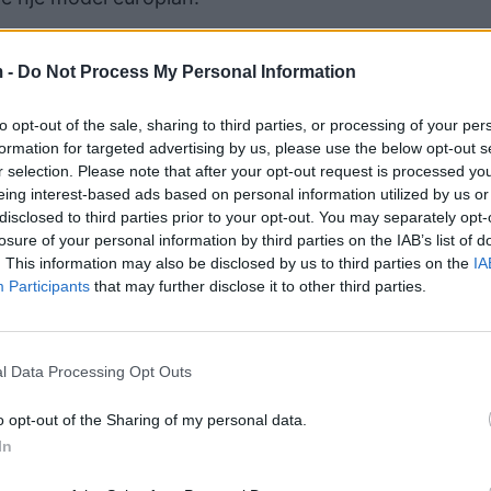
hja mes Italisë dhe Shqipërisë për ngritjen e qendrave
etet në qendër të debatit politik dhe institucional në
 -
Do Not Process My Personal Information
to opt-out of the sale, sharing to third parties, or processing of your per
formation for targeted advertising by us, please use the below opt-out s
r selection. Please note that after your opt-out request is processed y
eing interest-based ads based on personal information utilized by us or
disclosed to third parties prior to your opt-out. You may separately opt-
losure of your personal information by third parties on the IAB’s list of
. This information may also be disclosed by us to third parties on the
IA
Participants
that may further disclose it to other third parties.
l Data Processing Opt Outs
o opt-out of the Sharing of my personal data.
In