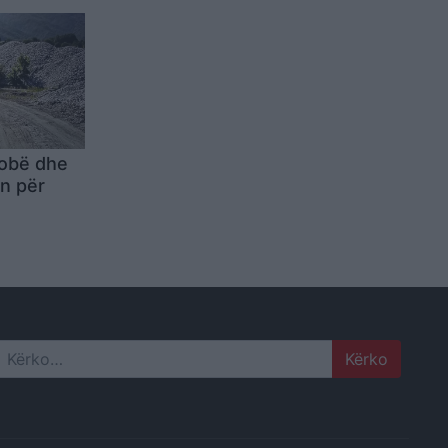
erëz me
obë dhe
in për
në
 të
Search