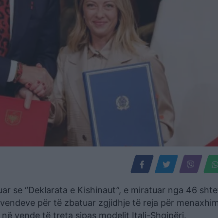
uar se “Deklarata e Kishinaut”, e miratuar nga 46 shte
 e vendeve për të zbatuar zgjidhje të reja për menaxhi
në vende të treta sipas modelit Itali-Shqipëri.