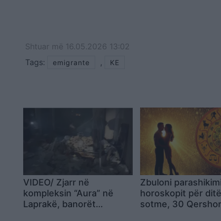
Shtuar
më
16.05.2026 13:02
Tags:
,
emigrante
KE
VIDEO/ Zjarr në
Zbuloni parashikim
kompleksin “Aura” në
horoskopit për dit
Laprakë, banorët
sotme, 30 Qersho
denoncojnë: Zjarrfikësja