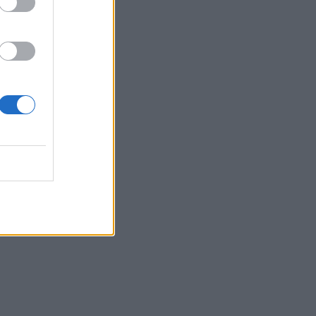
Belgium
aliane
dra e
tra