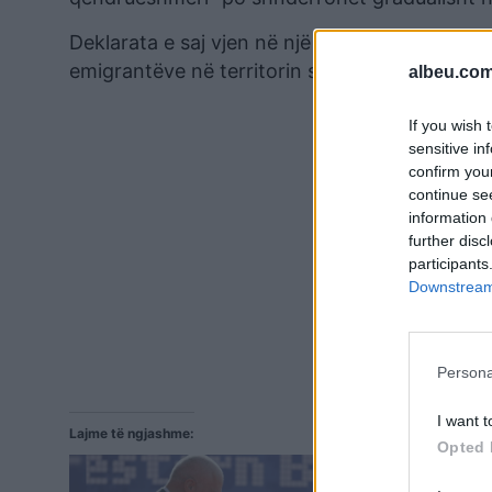
Deklarata e saj vjen në një kohë kur marrëves
emigrantëve në territorin shqiptar vijon të mb
albeu.com
If you wish 
sensitive in
confirm you
continue se
information 
further disc
participants
Downstream 
Persona
I want t
Lajme të ngjashme:
Opted 