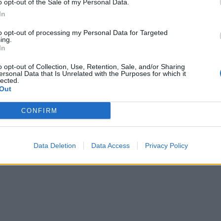
o opt-out of the Sale of my Personal Data.
In
to opt-out of processing my Personal Data for Targeted
ing.
In
o opt-out of Collection, Use, Retention, Sale, and/or Sharing
oni: Marrëveshja me Shqipërinë
Deputetët e Partisë Demokratike it
ersonal Data that Is Unrelated with the Purposes for which it
tët, shembull për Europën
vizitë në Gjadër ku do ngrihet qen
lected.
emigrantëve: Asgjë në 70 mijë me
Out
katrorë
CONFIRM
Data Deletion
Data Access
Privacy Policy