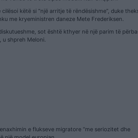
 cilësoi këtë si “një arritje të rëndësishme”, duke thek
bashku me kryeministren daneze Mete Frederiksen.
 diskutueshme, sot është kthyer në një parim të përb
”, u shpreh Meloni.
menaxhimin e flukseve migratore “me seriozitet dhe
ë një model europian.