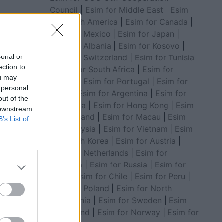
Council
|
Esim for Middle East
|
Esim
 të
for South America
|
Esim for Canada
|
 Europë.
Esim for Mexico
|
Esim for Japan
|
Esim for Albania
|
Esim for Kosovo
|
Esim for Switzerland
|
Esim for Tunisia
sonal or
ection to
|
Esim for South Africa
|
Esim for
ou may
Algeria
|
Esim for Portugal
|
Esim for
 personal
Brazil
|
Esim for Argentina
|
Esim for
out of the
Colombia
|
Esim for Hong Kong
|
Esim
 downstream
for Thailand
|
Esim for Macau
|
Esim
B’s List of
for Malaysia
|
Esim for Vietnam
|
Esim
for South Korea
|
Esim for Austria
|
Esim for Netherlands
|
Esim for
Australia
|
Esim for Russia
|
Esim for
India
|
Esim for Chile
|
Esim for Peru
|
Esim for Poland
|
Esim for North
Macedonia
|
Esim for Sweden
|
Esim
for Finland
|
Esim for Norway
|
Esim for