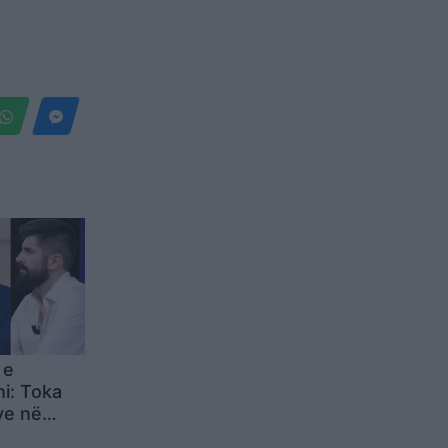
 e
hi: Toka
ye në
rti: Rama