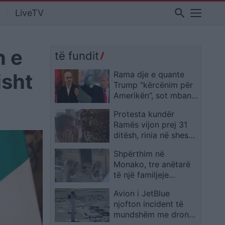
search
LiveTV
n e
të fundit
isht
Rama dje e quante
Trump “kërcënim për
Amerikën”, sot mban
tjetër qëndrim mes
Protesta kundër
protestave 31-ditore
Ramës vijon prej 31
ditësh, rinia në shesh
dhe një i moshuar
Shpërthim në
shpërthen në lot teksa
Monako, tre anëtarë
i mbështet
të një familjeje
ukrainase mbeten të
Avion i JetBlue
plagosur; autoritetet
njofton incident të
verifikojnë pistën
mundshëm me dron
terroriste
gjatë afrimit për ulje