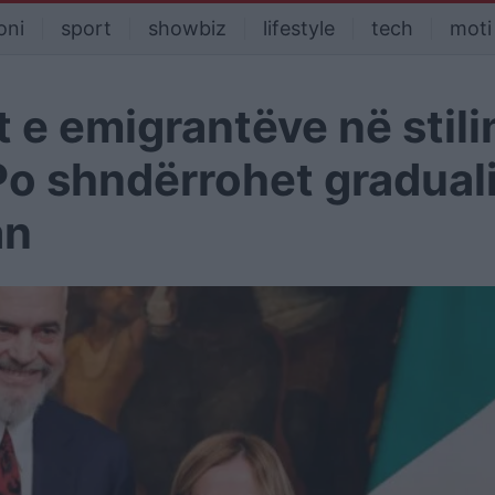
oni
sport
showbiz
lifestyle
tech
moti
e emigrantëve në stili
Po shndërrohet gradual
an