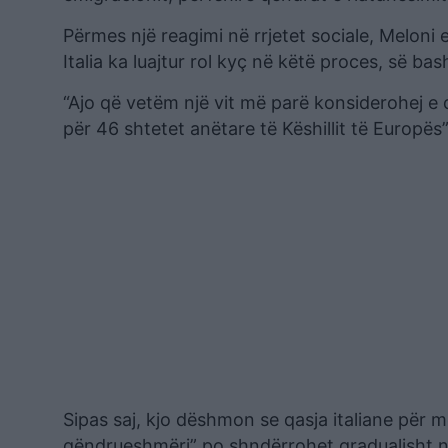
Përmes një reagimi në rrjetet sociale, Meloni e
Italia ka luajtur rol kyç në këtë proces, së 
“Ajo që vetëm një vit më parë konsiderohej e
për 46 shtetet anëtare të Këshillit të Europës
Sipas saj, kjo dëshmon se qasja italiane për 
qëndrueshmëri” po shndërrohet gradualisht n