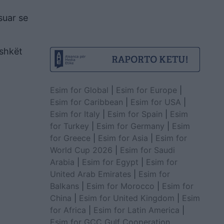
suar se
ashkët
Esim for Global
|
Esim for Europe
|
Esim for Caribbean
|
Esim for USA
|
Esim for Italy
|
Esim for Spain
|
Esim
for Turkey
|
Esim for Germany
|
Esim
for Greece
|
Esim for Asia
|
Esim for
World Cup 2026
|
Esim for Saudi
Arabia
|
Esim for Egypt
|
Esim for
United Arab Emirates
|
Esim for
Balkans
|
Esim for Morocco
|
Esim for
China
|
Esim for United Kingdom
|
Esim
for Africa
|
Esim for Latin America
|
Esim for GCC Gulf Cooperation