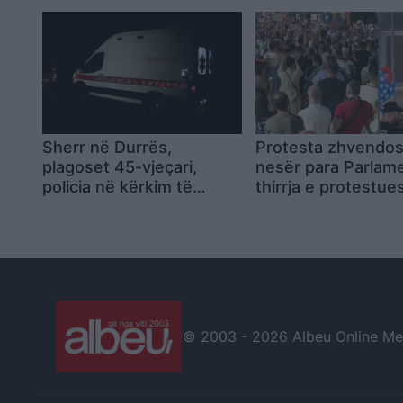
erdhi një orë me vonesë,
flakët i fikëm vetë
Sherr në Durrës,
Protesta zhvendos
plagoset 45-vjeçari,
nesër para Parlame
policia në kërkim të
thirrja e protestues
autorëve
bëjmë të qartë se 
përfaqësojnë! Në
mbrëmje rikthim te
Kryeministria
© 2003 -
2026 Albeu Online Medi