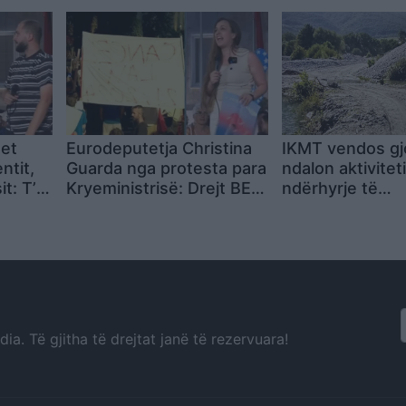
na trajton si nj
bisht
et
Eurodeputetja Christina
IKMT vendos gj
ntit,
Guarda nga protesta para
ndalon aktivitet
it: T’u
Kryeministrisë: Drejt BE-
ndërhyrje të
nuk na
së shkohet me dinjitet, jo
jashtëligjshme 
me përulje
shtratin e Lumit
Valbonës
a. Të gjitha të drejtat janë të rezervuara!