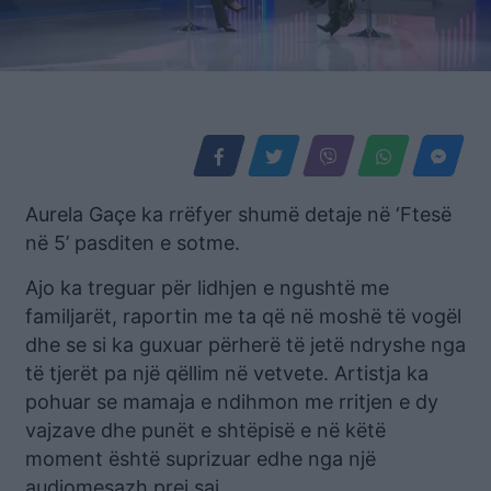
Aurela Gaçe ka rrëfyer shumë detaje në ‘Ftesë
në 5’ pasditen e sotme.
Ajo ka treguar për lidhjen e ngushtë me
familjarët, raportin me ta që në moshë të vogël
dhe se si ka guxuar përherë të jetë ndryshe nga
të tjerët pa një qëllim në vetvete. Artistja ka
pohuar se mamaja e ndihmon me rritjen e dy
vajzave dhe punët e shtëpisë e në këtë
moment është suprizuar edhe nga një
audiomesazh prej saj.