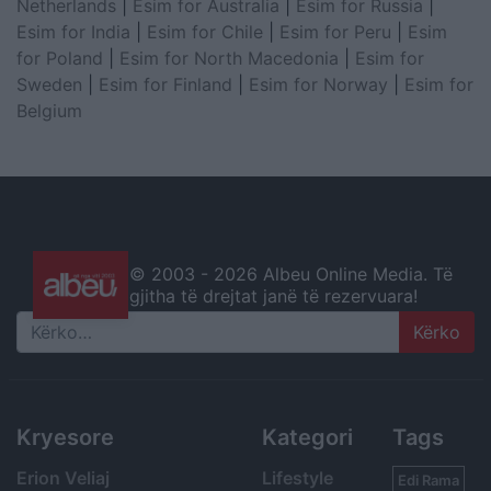
Netherlands
|
Esim for Australia
|
Esim for Russia
|
Esim for India
|
Esim for Chile
|
Esim for Peru
|
Esim
for Poland
|
Esim for North Macedonia
|
Esim for
Sweden
|
Esim for Finland
|
Esim for Norway
|
Esim for
Belgium
© 2003 -
2026 Albeu Online Media. Të
gjitha të drejtat janë të rezervuara!
Search
Kryesore
Kategori
Tags
Erion Veliaj
Lifestyle
Edi Rama