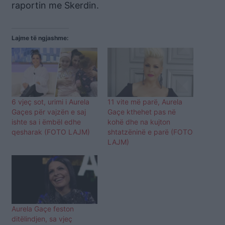
raportin me Skerdin.
Lajme të ngjashme:
6 vjeç sot, urimi i Aurela
11 vite më parë, Aurela
Gaçes për vajzën e saj
Gaçe kthehet pas në
ishte sa i ëmbël edhe
kohë dhe na kujton
qesharak (FOTO LAJM)
shtatzëninë e parë (FOTO
LAJM)
Aurela Gaçe feston
ditëlindjen, sa vjeç