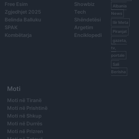
Free Esim
Showbiz
Albania
Zgjedhjet 2025
Tech
News
Belinda Balluku
Shëndetësi
Ilir Meta
SPAK
Argetim
Piranjat
Kombëtarja
Enciklopedi
gazeta,
tv,
portale
Sali
Berisha
Moti
Moti në Tiranë
Moti në Prishtinë
Moti në Shkup
Moti në Durrës
Moti në Prizren