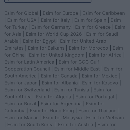
Esim for Global
|
Esim for Europe
|
Esim for Caribbean
|
Esim for USA
|
Esim for Italy
|
Esim for Spain
|
Esim
for Turkey
|
Esim for Germany
|
Esim for Greece
|
Esim
for Asia
|
Esim for World Cup 2026
|
Esim for Saudi
Arabia
|
Esim for Egypt
|
Esim for United Arab
Emirates
|
Esim for Balkans
|
Esim for Morocco
|
Esim
for China
|
Esim for United Kingdom
|
Esim for Africa
|
Esim for Latin America
|
Esim for GCC Gulf
Cooperation Council
|
Esim for Middle East
|
Esim for
South America
|
Esim for Canada
|
Esim for Mexico
|
Esim for Japan
|
Esim for Albania
|
Esim for Kosovo
|
Esim for Switzerland
|
Esim for Tunisia
|
Esim for
South Africa
|
Esim for Algeria
|
Esim for Portugal
|
Esim for Brazil
|
Esim for Argentina
|
Esim for
Colombia
|
Esim for Hong Kong
|
Esim for Thailand
|
Esim for Macau
|
Esim for Malaysia
|
Esim for Vietnam
|
Esim for South Korea
|
Esim for Austria
|
Esim for