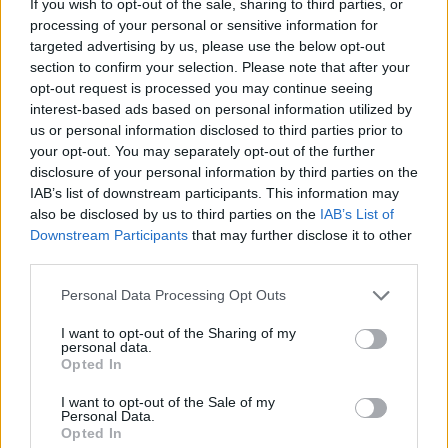
If you wish to opt-out of the sale, sharing to third parties, or
processing of your personal or sensitive information for
Kriset raporti mes Butrint
E bujshme në Itali, Maldini
targeted advertising by us, please use the below opt-out
Imerit dhe aktores turke
rrëfen të vërtetën e plotë
section to confirm your selection. Please note that after your
Su Burcu? Detaji që ngriti
pas dorëheqjes:
opt-out request is processed you may continue seeing
dyshimet
Presidenti Malago na tha
interest-based ads based on personal information utilized by
mos prekni…
us or personal information disclosed to third parties prior to
your opt-out. You may separately opt-out of the further
disclosure of your personal information by third parties on the
IAB’s list of downstream participants. This information may
also be disclosed by us to third parties on the
IAB’s List of
Downstream Participants
that may further disclose it to other
third parties.
Zjarri masiv në Malin e
Zjarri masiv që përfshiu
Krujës vihet nën kontroll/
Krujën duke shkrumbuar
Personal Data Processing Opt Outs
Mbrojtja: Aktualisht një
sipërfaqe të mëdha/
vatër aktive
Rama: Shmangëm një
I want to opt-out of the Sharing of my
personal data.
bilanc tragjik
Opted In
I want to opt-out of the Sale of my
Personal Data.
Opted In