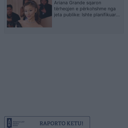
Ariana Grande sqaron
tërheqjen e përkohshme nga
jeta publike: Ishte planifikuar
prej kohësh, jo një vendim
impulsiv