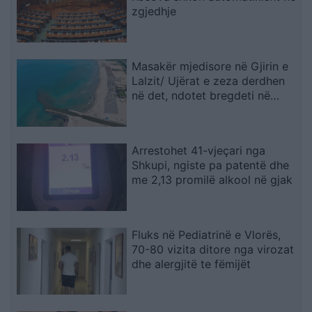
zgjedhje
Masakër mjedisore në Gjirin e
Lalzit/ Ujërat e zeza derdhen
në det, ndotet bregdeti në
kulmin e sezonit
Arrestohet 41-vjeçari nga
Shkupi, ngiste pa patentë dhe
me 2,13 promilë alkool në gjak
Fluks në Pediatrinë e Vlorës,
70-80 vizita ditore nga virozat
dhe alergjitë te fëmijët