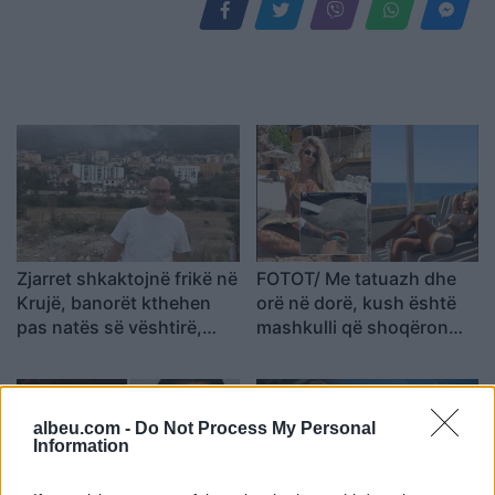
Zjarret shkaktojnë frikë në
FOTOT/ Me tatuazh dhe
Krujë, banorët kthehen
orë në dorë, kush është
pas natës së vështirë,
mashkulli që shoqëron
Aulon Kalaja: Banesat u
Luana Vjollcën me
shpëtuan
pushime?!
albeu.com -
Do Not Process My Personal
Information