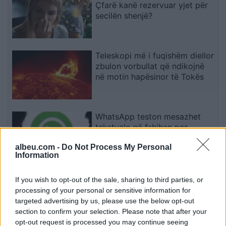
Çfarë kanë rezervuar yjet për
secilën shenjë?
Teleskopi më i fuqishëm diellor
zbulon vorbullat që ndikojnë
në motin hapësinor të Tokës
WhatsApp teston mesazhet
tekstuale që fshihen pas
leximit të parë
albeu.com -
Do Not Process My Personal
Information
Pas dy vitesh në kërkim për
If you wish to opt-out of the sale, sharing to third parties, or
dosjen e inceneratorit të
processing of your personal or sensitive information for
Tiranës, arrestohet Renardo
targeted advertising by us, please use the below opt-out
Nallbani në Palasë
section to confirm your selection. Please note that after your
opt-out request is processed you may continue seeing