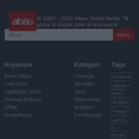
© 2003 -
2026 Albeu Online Media. Të
gjitha të drejtat janë të rezervuara!
Search
Kryesore
Kategori
Tags
Erion Veliaj
Lifestyle
Edi Rama
Free Esim
Showbiz
Albania
Zgjedhjet 2025
Tech
News
Belinda Balluku
Shëndetësi
Ilir Meta
SPAK
Argetim
Piranjat
Kombëtarja
Enciklopedi
gazeta,
tv,
portale