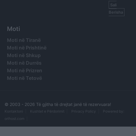
Sali
Berisha
Moti
Moti në Tiranë
Moti në Prishtinë
Moti në Shkup
Moti në Durrës
Moti në Prizren
Moti në Tetovë
© 2003 -
2026 Të gjitha të drejtat janë të rezervuara!
Kontaktoni
Kushtet e Përdorimit
Privacy Policy
Powered by:
orihost.com