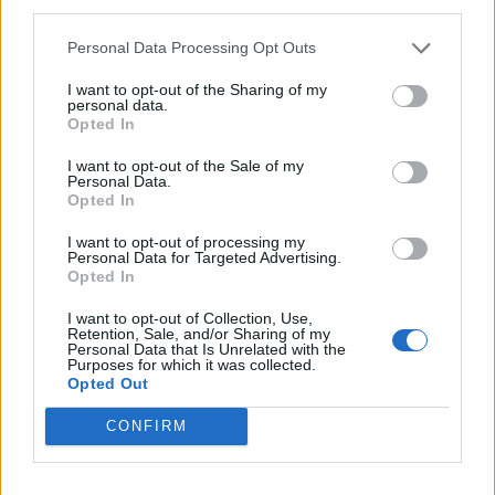
third parties.
Personal Data Processing Opt Outs
I want to opt-out of the Sharing of my
personal data.
Opted In
I want to opt-out of the Sale of my
Personal Data.
Opted In
I want to opt-out of processing my
Personal Data for Targeted Advertising.
Opted In
I want to opt-out of Collection, Use,
Shtuar
më
30.12.2023 10:12
Retention, Sale, and/or Sharing of my
Personal Data that Is Unrelated with the
Tags:
,
,
Kapet shqiptari
Megaoperacion
Purposes for which it was collected.
Opted Out
SHBA-Spanjë-Holandë
CONFIRM