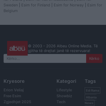
Sweden
|
Esim for Finland
|
Esim for Norway
|
Esim for
Belgium
© 2003 -
2026 Albeu Online Media. Të
gjitha të drejtat janë të rezervuara!
Search
Kryesore
Kategori
Tags
Erion Veliaj
Lifestyle
Edi Rama
Free Esim
Showbiz
Albania
Zgjedhjet 2025
Tech
News