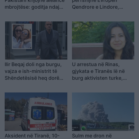
mbrojtëse: goditja ndaj
Qendrore e Lindore,
njërit do të quhet sulm
Sllovakia arrin 42 gradë
ndaj të treve
dhe Polonia përballet me
probleme energjetike
Ilir Beqaj doli nga burgu,
U arrestua në Rinas,
vajza e ish-ministrit të
gjykata e Tiranës lë në
Shëndetësisë heq dorë
burg aktivisten turke,
nga shtetësia shqiptare
Julide Yazici
Aksident në Tiranë, 10-
Sulm me dron në