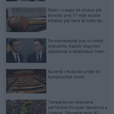
Rasti i vrasjes së shokut për
borxhin prej 77 mijë eurosh
kthehet për herë të tretë në
rigjykim
Pa marrëveshje pas tri orësh
diskutime, Kasolli shqyrton
qëndrimet e Abdixhikut rreth
mocionit: I krijoi lehtësi LVV-së
Kuvendi i Kosovës pritet të
konstituohet sonte
Temperaturat ekstreme
përfshijnë Evropën Qendrore e
Lindore, Sllovakia arrin 42