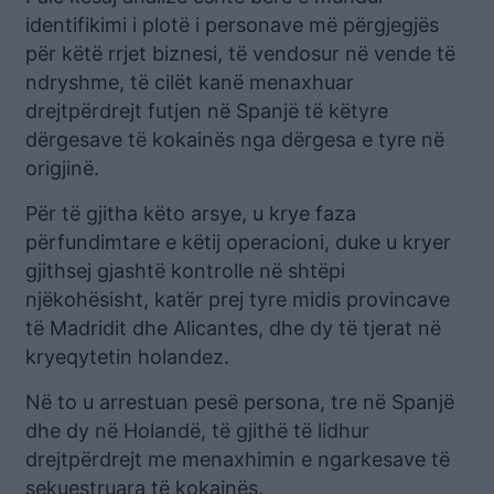
identifikimi i plotë i personave më përgjegjës
për këtë rrjet biznesi, të vendosur në vende të
ndryshme, të cilët kanë menaxhuar
drejtpërdrejt futjen në Spanjë të këtyre
dërgesave të kokainës nga dërgesa e tyre në
origjinë.
Për të gjitha këto arsye, u krye faza
përfundimtare e këtij operacioni, duke u kryer
gjithsej gjashtë kontrolle në shtëpi
njëkohësisht, katër prej tyre midis provincave
të Madridit dhe Alicantes, dhe dy të tjerat në
kryeqytetin holandez.
Në to u arrestuan pesë persona, tre në Spanjë
dhe dy në Holandë, të gjithë të lidhur
drejtpërdrejt me menaxhimin e ngarkesave të
sekuestruara të kokainës.