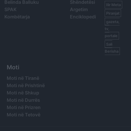
Belinda Balluku
Shëndetësi
Ilir Meta
SPAK
Argetim
Piranjat
Kombëtarja
Enciklopedi
gazeta,
tv,
portale
Sali
Berisha
Moti
Moti në Tiranë
Moti në Prishtinë
Moti në Shkup
Moti në Durrës
Moti në Prizren
Moti në Tetovë