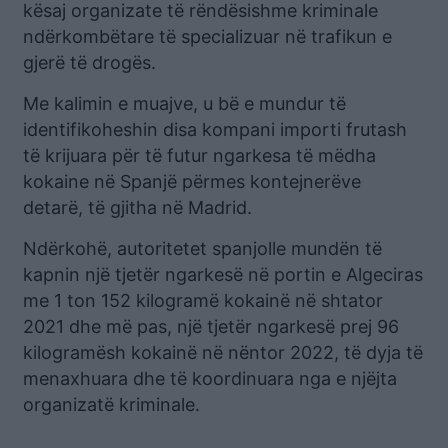
kësaj organizate të rëndësishme kriminale
ndërkombëtare të specializuar në trafikun e
gjerë të drogës.
Me kalimin e muajve, u bë e mundur të
identifikoheshin disa kompani importi frutash
të krijuara për të futur ngarkesa të mëdha
kokaine në Spanjë përmes kontejnerëve
detarë, të gjitha në Madrid.
Ndërkohë, autoritetet spanjolle mundën të
kapnin një tjetër ngarkesë në portin e Algeciras
me 1 ton 152 kilogramë kokainë në shtator
2021 dhe më pas, një tjetër ngarkesë prej 96
kilogramësh kokainë në nëntor 2022, të dyja të
menaxhuara dhe të koordinuara nga e njëjta
organizatë kriminale.