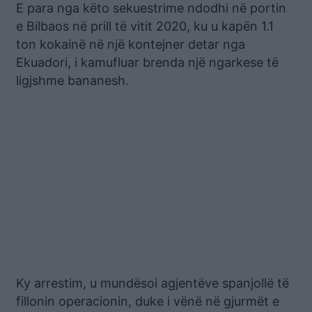
E para nga këto sekuestrime ndodhi në portin
e Bilbaos në prill të vitit 2020, ku u kapën 1.1
ton kokainë në një kontejner detar nga
Ekuadori, i kamufluar brenda një ngarkese të
ligjshme bananesh.
Ky arrestim, u mundësoi agjentëve spanjollë të
fillonin operacionin, duke i vënë në gjurmët e