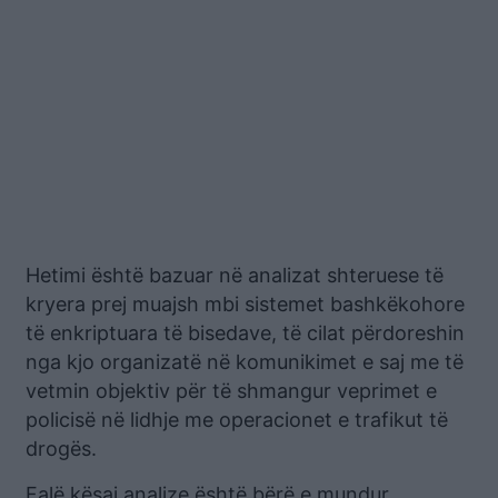
Hetimi është bazuar në analizat shteruese të
kryera prej muajsh mbi sistemet bashkëkohore
të enkriptuara të bisedave, të cilat përdoreshin
nga kjo organizatë në komunikimet e saj me të
vetmin objektiv për të shmangur veprimet e
policisë në lidhje me operacionet e trafikut të
drogës.
Falë kësaj analize është bërë e mundur