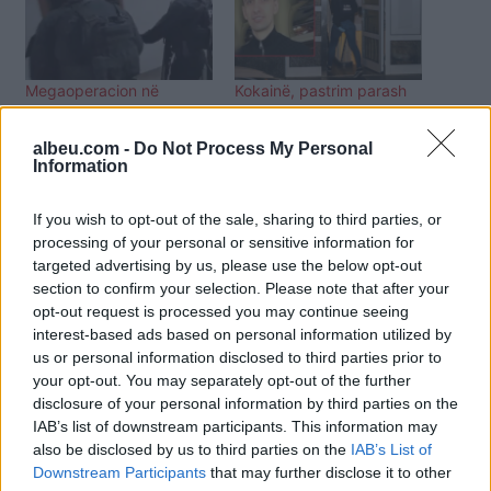
Megaoperacion në
Kokainë, pastrim parash
Ekuador dhe Spanjë
dhe evazion fiskal, nga
kundër mafies shqiptare,
Eldi Dizdari tek
albeu.com -
Do Not Process My Personal
sekuestrohen mbi 2 tonë
organizata “Fracascia”, si
Information
drogë. Kush është “koka”
ishin ndarë “punët” e
e grupit kriminal
mafies italiane
If you wish to opt-out of the sale, sharing to third parties, or
processing of your personal or sensitive information for
targeted advertising by us, please use the below opt-out
section to confirm your selection. Please note that after your
opt-out request is processed you may continue seeing
interest-based ads based on personal information utilized by
Dënohet organizata
us or personal information disclosed to third parties prior to
kriminale në Spanjë: 800
your opt-out. You may separately opt-out of the further
kg “e bardhë” nga
disclosure of your personal information by third parties on the
Kolumbia do t’i dorëzohej
IAB’s list of downstream participants. This information may
shqiptarit
also be disclosed by us to third parties on the
IAB’s List of
Downstream Participants
that may further disclose it to other