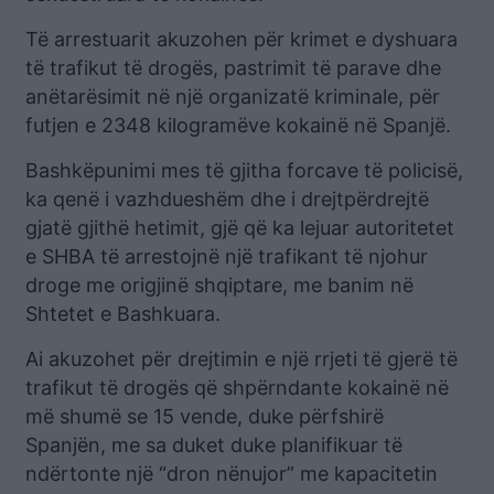
Të arrestuarit akuzohen për krimet e dyshuara
të trafikut të drogës, pastrimit të parave dhe
anëtarësimit në një organizatë kriminale, për
futjen e 2348 kilogramëve kokainë në Spanjë.
Bashkëpunimi mes të gjitha forcave të policisë,
ka qenë i vazhdueshëm dhe i drejtpërdrejtë
gjatë gjithë hetimit, gjë që ka lejuar autoritetet
e SHBA të arrestojnë një trafikant të njohur
droge me origjinë shqiptare, me banim në
Shtetet e Bashkuara.
Ai akuzohet për drejtimin e një rrjeti të gjerë të
trafikut të drogës që shpërndante kokainë në
më shumë se 15 vende, duke përfshirë
Spanjën, me sa duket duke planifikuar të
ndërtonte një “dron nënujor” me kapacitetin