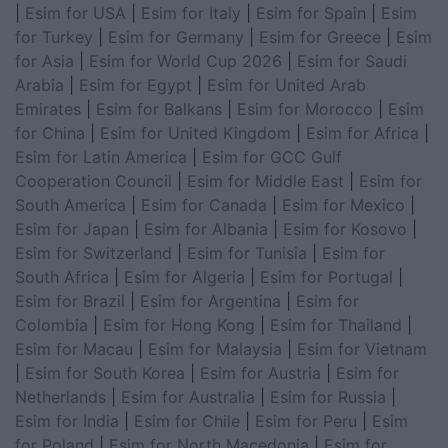
|
Esim for USA
|
Esim for Italy
|
Esim for Spain
|
Esim
for Turkey
|
Esim for Germany
|
Esim for Greece
|
Esim
for Asia
|
Esim for World Cup 2026
|
Esim for Saudi
Arabia
|
Esim for Egypt
|
Esim for United Arab
Emirates
|
Esim for Balkans
|
Esim for Morocco
|
Esim
for China
|
Esim for United Kingdom
|
Esim for Africa
|
Esim for Latin America
|
Esim for GCC Gulf
Cooperation Council
|
Esim for Middle East
|
Esim for
South America
|
Esim for Canada
|
Esim for Mexico
|
Esim for Japan
|
Esim for Albania
|
Esim for Kosovo
|
Esim for Switzerland
|
Esim for Tunisia
|
Esim for
South Africa
|
Esim for Algeria
|
Esim for Portugal
|
Esim for Brazil
|
Esim for Argentina
|
Esim for
Colombia
|
Esim for Hong Kong
|
Esim for Thailand
|
Esim for Macau
|
Esim for Malaysia
|
Esim for Vietnam
|
Esim for South Korea
|
Esim for Austria
|
Esim for
Netherlands
|
Esim for Australia
|
Esim for Russia
|
Esim for India
|
Esim for Chile
|
Esim for Peru
|
Esim
for Poland
|
Esim for North Macedonia
|
Esim for