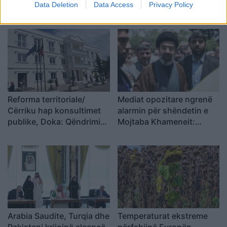
Data Deletion
Data Access
Privacy Policy
Reforma territoriale/
Mediat opozitare ngrenë
Cërriku hap konsultimet
alarmin për shëndetin e
publike, Doka: Qëndrimi
Mojtaba Khameneit:
do të bazohet te zëri i
“Mund të ndërrojë jetë në
qytetarëve, jo te
çdo çast
përplasjet politike
Arabia Saudite, Turqia dhe
Temperaturat ekstreme
Pakistani krijojnë aleancë
përfshijnë Evropën