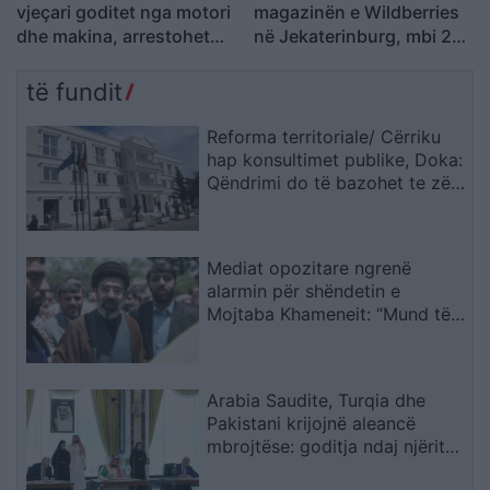
vjeçari goditet nga motori
magazinën e Wildberries
dhe makina, arrestohet
në Jekaterinburg, mbi 2
27-vjeçari, procedohet
mijë kilometra nga
shoferi që iku
Ukraina
të fundit
Reforma territoriale/ Cërriku
hap konsultimet publike, Doka:
Qëndrimi do të bazohet te zëri
i qytetarëve, jo te përplasjet
politike
Mediat opozitare ngrenë
alarmin për shëndetin e
Mojtaba Khameneit: “Mund të
ndërrojë jetë në çdo çast
Arabia Saudite, Turqia dhe
Pakistani krijojnë aleancë
mbrojtëse: goditja ndaj njërit
do të quhet sulm ndaj të treve