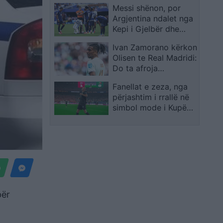
Messi shënon, por
Argjentina ndalet nga
Kepi i Gjelbër dhe
sfida shkon në shtesë
Ivan Zamorano kërkon
Olisen te Real Madridi:
Do ta afroja
menjëherë
Fanellat e zeza, nga
përjashtim i rrallë në
simbol mode i Kupës
së Botës 2026
për