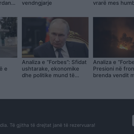
ordan
vendngjarje
vrarë mes hum
mika
rekord dhe ofe
itik
ngadaltë, por Pu
pa u ndalur
Analiza e “Forbes”: Sfidat
Analiza e “Forbe
ë e
ushtarake, ekonomike
Presioni në fro
dhe politike mund të
brenda vendit 
busit
tronditin pozitën e
dobësojë pozit
Vladimir Putin
Vladimir Putinit
a. Të gjitha të drejtat janë të rezervuara!