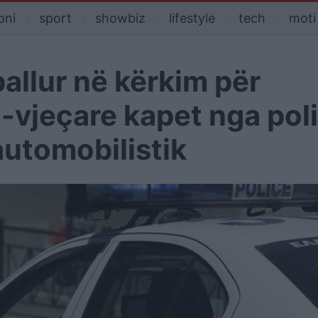
oni
sport
showbiz
lifestyle
tech
moti
pallur në kërkim për
-vjeçare kapet nga poli
automobilistik