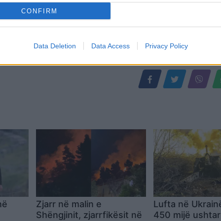
CONFIRM
Data Deletion
Data Access
Privacy Policy
në
Zjarr në malin e
Lufta në Ukrainë
Shëngjinit, zjarrfikësit në
450 mijë ushtar