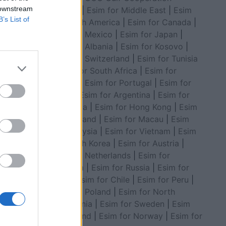
 downstream
Council
|
Esim for Middle East
|
Esim
B’s List of
for South America
|
Esim for Canada
|
Esim for Mexico
|
Esim for Japan
|
Esim for Albania
|
Esim for Kosovo
|
Esim for Switzerland
|
Esim for Tunisia
|
Esim for South Africa
|
Esim for
Algeria
|
Esim for Portugal
|
Esim for
Brazil
|
Esim for Argentina
|
Esim for
 për
Colombia
|
Esim for Hong Kong
|
Esim
në pikën
for Thailand
|
Esim for Macau
|
Esim
for Malaysia
|
Esim for Vietnam
|
Esim
for South Korea
|
Esim for Austria
|
Esim for Netherlands
|
Esim for
Australia
|
Esim for Russia
|
Esim for
India
|
Esim for Chile
|
Esim for Peru
|
Esim for Poland
|
Esim for North
Macedonia
|
Esim for Sweden
|
Esim
for Finland
|
Esim for Norway
|
Esim for