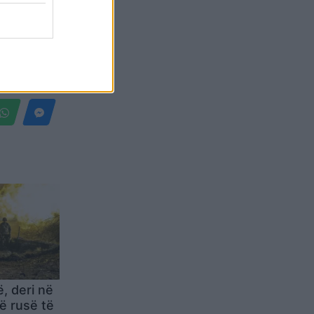
Belgium
, deri në
ë rusë të