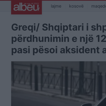
lajme
kosovë
maqed
Greqi/ Shqiptari i sh
përdhunimin e një 12
pasi pësoi aksident 