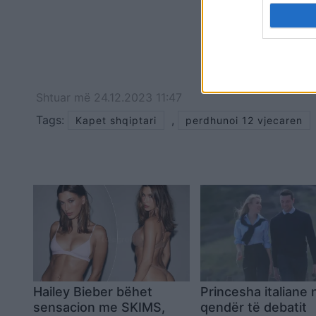
Shtuar
më
24.12.2023 11:47
Tags:
,
Kapet shqiptari
perdhunoi 12 vjecaren
Hailey Bieber bëhet
Princesha italiane 
sensacion me SKIMS,
qendër të debatit