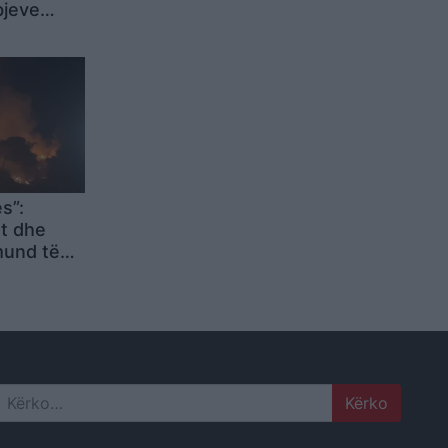
bjeve
nsivës së
tini vijon
s”:
nt dhe
mund të
ën e
Search