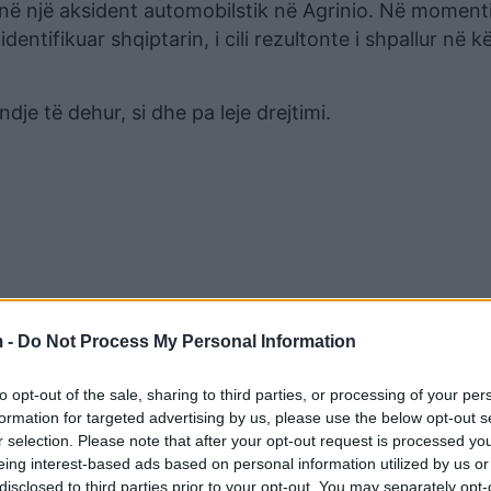
i në një aksident automobilstik në Agrinio. Në moment
entifikuar shqiptarin, i cili rezultonte i shpallur në 
dje të dehur, si dhe pa leje drejtimi.
 -
Do Not Process My Personal Information
to opt-out of the sale, sharing to third parties, or processing of your per
formation for targeted advertising by us, please use the below opt-out s
shqiptari akuzohet dhe për trafikim të qënieve njerëzo
r selection. Please note that after your opt-out request is processed y
eing interest-based ads based on personal information utilized by us or
disclosed to third parties prior to your opt-out. You may separately opt-