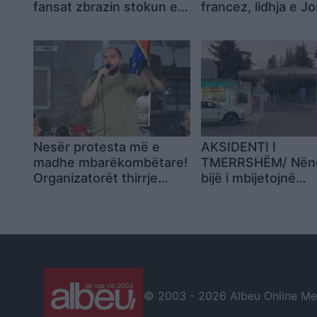
fansat zbrazin stokun e
francez, lidhja e J
koleksionit të ri
Bardellës hap pole
për imazhin e tij pol
Nesër protesta më e
AKSIDENTI I
madhe mbarëkombëtare!
TMERRSHËM/ Nën
Organizatorët thirrje
bijë i mbijetojnë
shqiptarëve: Nga
përplasjes së auto
Konispoli në Vermosh,
por humbin…
nga diaspora, të gjithë në
Tiranë! Me ne do të jenë
dhe…
© 2003 -
2026 Albeu Online Medi