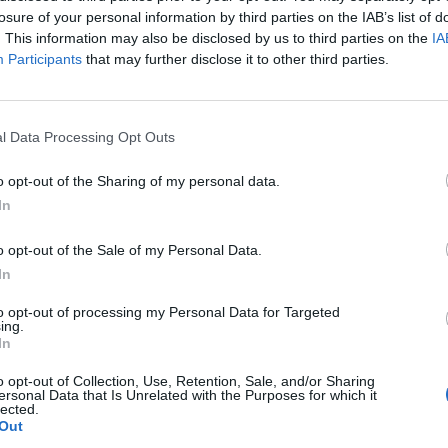
losure of your personal information by third parties on the IAB’s list of
. This information may also be disclosed by us to third parties on the
IA
Participants
that may further disclose it to other third parties.
l Data Processing Opt Outs
o opt-out of the Sharing of my personal data.
et me thikë gruan dhe arratiset,
I shpallur në kërkim ndërkombëtar
In
e “në këmbë” për kapjen e tij
trafik droge, shqiptari arrestohet 
kufitare të Kakavijës
o opt-out of the Sale of my Personal Data.
In
to opt-out of processing my Personal Data for Targeted
ing.
In
o opt-out of Collection, Use, Retention, Sale, and/or Sharing
ersonal Data that Is Unrelated with the Purposes for which it
lected.
Out