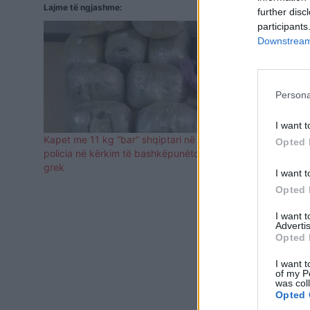
Lajme të ngjashme:
further disc
participants
Downstream 
Persona
I want t
Kapet me 11 kg “bar” shqiptari në Korfuz,
Shqiptari vr
Opted 
policia në kërkim të bashkëpunëtorit të tij
policia grek
grek
I want t
Opted 
I want 
Advertis
Opted 
I want t
of my P
was col
Opted 