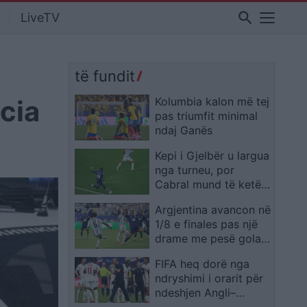
search
LiveTV
të fundit
cia
Kolumbia kalon më tej
pas triumfit minimal
ndaj Ganës
Kepi i Gjelbër u largua
nga turneu, por
Cabral mund të ketë
realizuar golin më
Argjentina avancon në
spektakolar të këtij
1/8 e finales pas një
Kampionati Botëror
drame me pesë gola,
autogoli në vazhdime
FIFA heq dorë nga
rrëzon Kepin e Gjelbër
ndryshimi i orarit për
ndeshjen Angli–
Meksikë