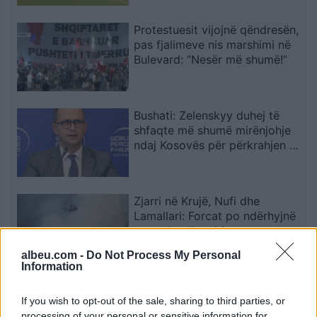
Protestuesit vijojnë qëndresën,
pas fjalimeve nis marshimi në
Bulevard: “Nesër më shumë!”
Bushati: Zelenskyy duhej të
shfaqte më shumë mirënjohje
ndaj Kosovës për përkrahjen e
Ukrainës
Zjarri në Krujë, Nufi dhe
Lamallari: Forcat po ndërhyjnë
nga toka dhe ajri
albeu.com -
Do Not Process My Personal
Information
Senati konfirmon me rezultat
të ngushtë ish-avokatin e
If you wish to opt-out of the sale, sharing to third parties, or
Trumpit si Prokuror të
processing of your personal or sensitive information for