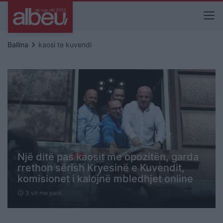
keyboard_arrow_right
Ballina
kaosi te kuvendi
Një ditë pas kaosit me opozitën, garda
rrethon sërish Kryesinë e Kuvendit,
komisionet i kalojnë mbledhjet online
3 vit me parë
schedule