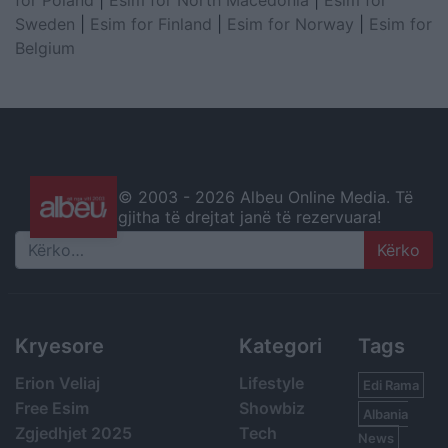
for Poland
|
Esim for North Macedonia
|
Esim for
Sweden
|
Esim for Finland
|
Esim for Norway
|
Esim for
Belgium
© 2003 -
2026 Albeu Online Media. Të
gjitha të drejtat janë të rezervuara!
Search
Kryesore
Kategori
Tags
Erion Veliaj
Lifestyle
Edi Rama
Free Esim
Showbiz
Albania
Zgjedhjet 2025
Tech
News