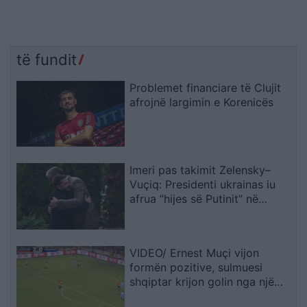
të fundit
Problemet financiare të Clujit
afrojnë largimin e Korenicës
Imeri pas takimit Zelensky–
Vuçiq: Presidenti ukrainas iu
afrua “hijes së Putinit” në
Ballkan
VIDEO/ Ernest Muçi vijon
formën pozitive, sulmuesi
shqiptar krijon golin nga një
pozicion i vështirë