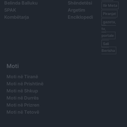
Belinda Balluku
Shëndetësi
Ilir Meta
SPAK
Argetim
Piranjat
Kombëtarja
Enciklopedi
gazeta,
tv,
portale
Sali
Berisha
Moti
Moti në Tiranë
Moti në Prishtinë
Moti në Shkup
Moti në Durrës
Moti në Prizren
Moti në Tetovë