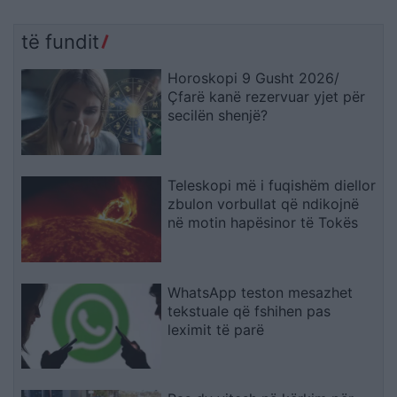
të fundit
Horoskopi 9 Gusht 2026/
Çfarë kanë rezervuar yjet për
secilën shenjë?
Teleskopi më i fuqishëm diellor
zbulon vorbullat që ndikojnë
në motin hapësinor të Tokës
WhatsApp teston mesazhet
tekstuale që fshihen pas
leximit të parë