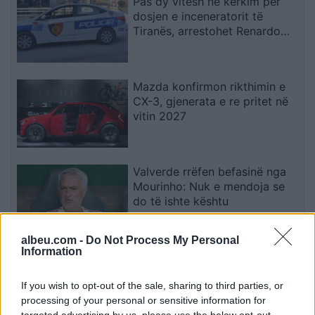
Pas dy vitesh në kërkim për
dosjen e inceneratorit të
Tiranës, arrestohet Renardo
Nallbani në Palasë
Mazda konfirmon rikthimin e
CX-3, gjenerata e re pritet në
vitin 2027
Valverde rrëfen befasinë nga
Mourinho: Nuk e mendoja se
do të ishte kështu
albeu.com -
Do Not Process My Personal
Information
Arrestohet 73-vjeçari në Krujë,
ndezi zjarr për të djegur barin
dhe flakët u përhapën drejt
If you wish to opt-out of the sale, sharing to third parties, or
malit
processing of your personal or sensitive information for
targeted advertising by us, please use the below opt-out