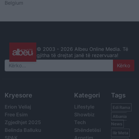
Belgium
© 2003 -
2026 Albeu Online Media. Të
gjitha të drejtat janë të rezervuara!
Search
Kryesore
Kategori
Tags
Erion Veliaj
Lifestyle
Edi Rama
Free Esim
Showbiz
Albania
Zgjedhjet 2025
Tech
News
Belinda Balluku
Shëndetësi
Ilir Meta
SPAK
Argetim