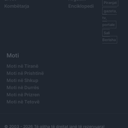
Piranjat
Kombëtarja
Enciklopedi
gazeta,
tv,
portale
Sali
Berisha
Moti
Moti në Tiranë
Moti në Prishtinë
Moti në Shkup
Moti në Durrës
Moti në Prizren
Moti në Tetovë
© 2003 -
2026 Të gjitha të drejtat janë të rezervuara!