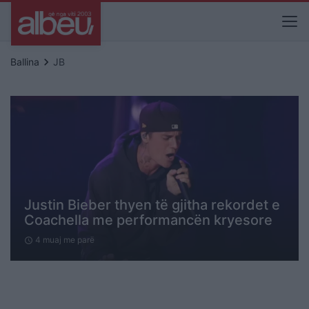
keyboard_arrow_right
Ballina
JB
Justin Bieber thyen të gjitha rekordet e
Coachella me performancën kryesore
4 muaj me parë
schedule