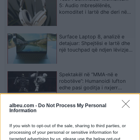
5: Audio mbresëlënës,
komoditet i lartë dhe deri në
57 orë autonomi
Surface Laptop 8, analizë e
detajuar: Shpejtësi e lartë dhe
një touchpad që ndjen lëvizjen
e gishtave
Spektakël në “MMA-në e
robotëve”: Humanoidi lufton
edhe pasi goditja i nxjerr
kokën nga vendi
albeu.com -
Do Not Process My Personal
Information
Shkenca shpjegon si të silleni
në trafik: Ndërrimi i korsisë
mund ta rëndojë kolonën
If you wish to opt-out of the sale, sharing to third parties, or
processing of your personal or sensitive information for
targeted advertising by us, please use the below opt-out