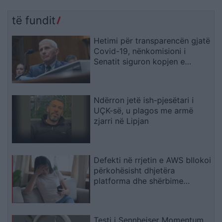
të fundit
Hetimi për transparencën gjatë
Covid-19, nënkomisioni i
Senatit siguron kopjen e
telefonit zyrtar të Fauci-t
Ndërron jetë ish-pjesëtari i
UÇK-së, u plagos me armë
zjarri në Lipjan
Defekti në rrjetin e AWS bllokoi
përkohësisht dhjetëra
platforma dhe shërbime
digjitale
Testi i Sennheiser Momentum