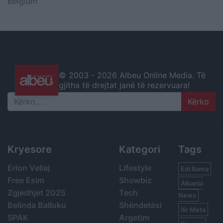
Belgium
© 2003 -
2026 Albeu Online Media. Të
gjitha të drejtat janë të rezervuara!
Search
Kryesore
Kategori
Tags
Erion Veliaj
Lifestyle
Edi Rama
Free Esim
Showbiz
Albania
Zgjedhjet 2025
Tech
News
Belinda Balluku
Shëndetësi
Ilir Meta
SPAK
Argetim