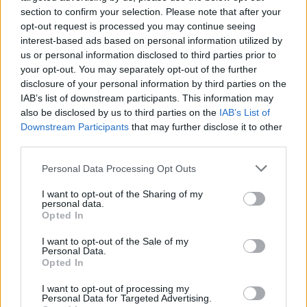
section to confirm your selection. Please note that after your
opt-out request is processed you may continue seeing
interest-based ads based on personal information utilized by
us or personal information disclosed to third parties prior to
your opt-out. You may separately opt-out of the further
disclosure of your personal information by third parties on the
IAB’s list of downstream participants. This information may
also be disclosed by us to third parties on the
IAB’s List of
Downstream Participants
that may further disclose it to other
third parties.
Personal Data Processing Opt Outs
I want to opt-out of the Sharing of my
personal data.
Opted In
I want to opt-out of the Sale of my
Personal Data.
Opted In
Esim for Global
|
Esim for Europe
|
Esim for Caribbean
|
Esim for USA
|
Esim for Italy
|
Esim for Spain
|
Esim
I want to opt-out of processing my
Personal Data for Targeted Advertising.
for Turkey
|
Esim for Germany
|
Esim for Greece
|
Esim