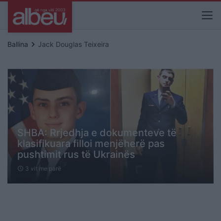
keyboard_arrow_right
Ballina
Jack Douglas Teixeira
SHBA: Rrjedhja e dokumenteve të
klasifikuara filloi menjëherë pas
pushtimit rus të Ukrainës
3 vit me parë
schedule