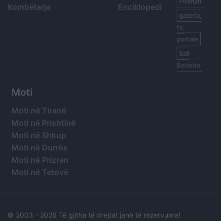
Piranjat
Kombëtarja
Enciklopedi
gazeta,
tv,
portale
Sali
Berisha
Moti
Moti në Tiranë
Moti në Prishtinë
Moti në Shkup
Moti në Durrës
Moti në Prizren
Moti në Tetovë
© 2003 -
2026 Të gjitha të drejtat janë të rezervuara!