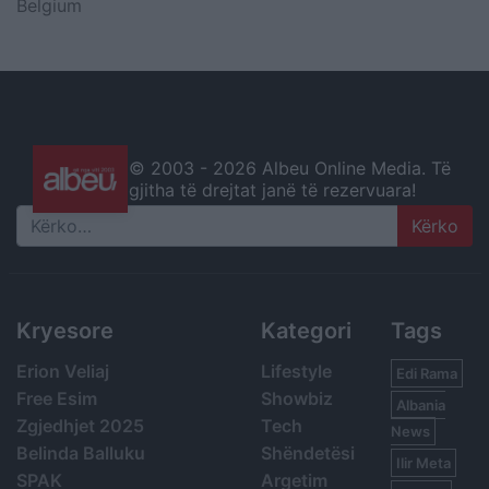
Belgium
© 2003 -
2026 Albeu Online Media. Të
gjitha të drejtat janë të rezervuara!
Search
Kryesore
Kategori
Tags
Erion Veliaj
Lifestyle
Edi Rama
Free Esim
Showbiz
Albania
Zgjedhjet 2025
Tech
News
Belinda Balluku
Shëndetësi
Ilir Meta
SPAK
Argetim