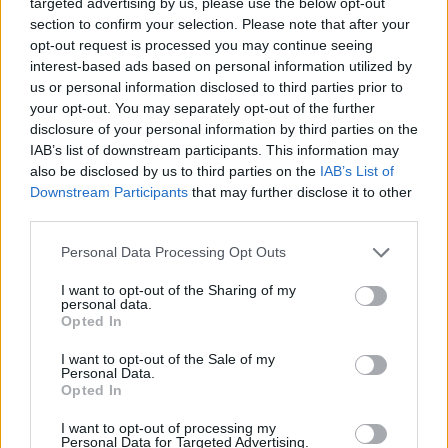
targeted advertising by us, please use the below opt-out
section to confirm your selection. Please note that after your
opt-out request is processed you may continue seeing
interest-based ads based on personal information utilized by
us or personal information disclosed to third parties prior to
your opt-out. You may separately opt-out of the further
disclosure of your personal information by third parties on the
IAB’s list of downstream participants. This information may
also be disclosed by us to third parties on the
IAB’s List of
Downstream Participants
that may further disclose it to other
third parties.
Personal Data Processing Opt Outs
I want to opt-out of the Sharing of my
personal data.
Opted In
I want to opt-out of the Sale of my
Personal Data.
Opted In
Esim for Global
|
Esim for Europe
|
Esim for Caribbean
|
Esim for USA
|
Esim for Italy
|
Esim for Spain
|
Esim
I want to opt-out of processing my
Personal Data for Targeted Advertising.
for Turkey
|
Esim for Germany
|
Esim for Greece
|
Esim