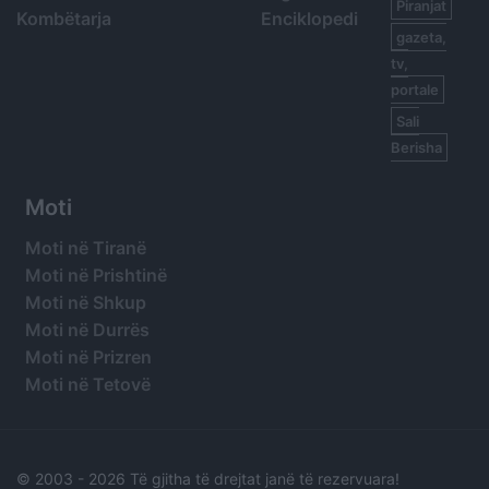
Piranjat
Kombëtarja
Enciklopedi
gazeta,
tv,
portale
Sali
Berisha
Moti
Moti në Tiranë
Moti në Prishtinë
Moti në Shkup
Moti në Durrës
Moti në Prizren
Moti në Tetovë
© 2003 -
2026 Të gjitha të drejtat janë të rezervuara!