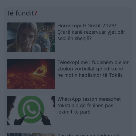
të fundit
Horoskopi 9 Gusht 2026/
Çfarë kanë rezervuar yjet për
secilën shenjë?
Teleskopi më i fuqishëm diellor
zbulon vorbullat që ndikojnë
në motin hapësinor të Tokës
WhatsApp teston mesazhet
tekstuale që fshihen pas
leximit të parë
Pas dy vitesh në kërkim për