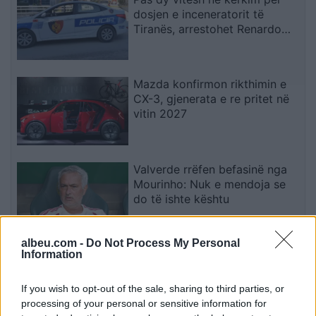
dosjen e inceneratorit të
Tiranës, arrestohet Renardo
Nallbani në Palasë
Mazda konfirmon rikthimin e
CX-3, gjenerata e re pritet në
vitin 2027
Valverde rrëfen befasinë nga
Mourinho: Nuk e mendoja se
do të ishte kështu
albeu.com -
Do Not Process My Personal
Arrestohet 73-vjeçari në Krujë,
Information
ndezi zjarr për të djegur barin
dhe flakët u përhapën drejt
If you wish to opt-out of the sale, sharing to third parties, or
malit
processing of your personal or sensitive information for