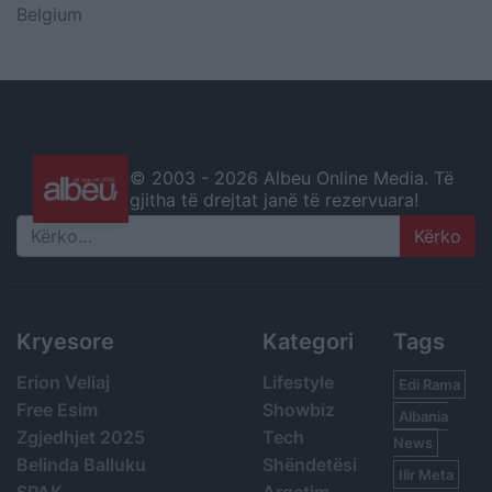
Belgium
© 2003 -
2026 Albeu Online Media. Të
gjitha të drejtat janë të rezervuara!
Search
Kryesore
Kategori
Tags
Erion Veliaj
Lifestyle
Edi Rama
Free Esim
Showbiz
Albania
Zgjedhjet 2025
Tech
News
Belinda Balluku
Shëndetësi
Ilir Meta