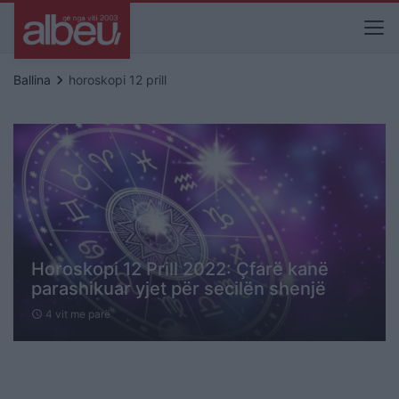
keyboard_arrow_right
Ballina
horoskopi 12 prill
Horoskopi 12 Prill 2022: Çfarë kanë
parashikuar yjet për secilën shenjë
4 vit me parë
schedule