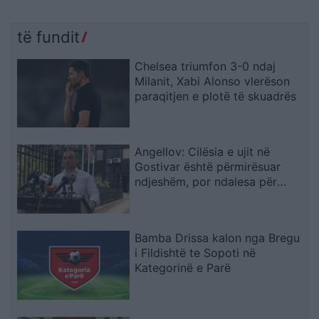
të fundit
Chelsea triumfon 3-0 ndaj
Milanit, Xabi Alonso vlerëson
paraqitjen e plotë të skuadrës
Angellov: Cilësia e ujit në
Gostivar është përmirësuar
ndjeshëm, por ndalesa për
konsum mbetet në fuqi
Bamba Drissa kalon nga Bregu
i Fildishtë te Sopoti në
Kategorinë e Parë