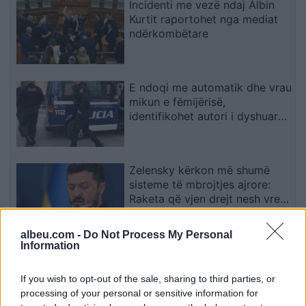
Incidenti me vezë ndaj Albin
Kurtit raportohet nga mediat
ndërkombëtare
E ndoqi me automatik dhe vrau
mikun e fëmijërisë,
identifikohet autori i dyshuar
që është në kërkim
Zelensky kërkon më shumë
sisteme të mbrojtjes ajrore:
Raketa që vjen drejt nesh vret
njerëz
albeu.com -
Do Not Process My Personal
Information
Shigjeta pranë simbolit të
karburantit: çfarë informacioni
If you wish to opt-out of the sale, sharing to third parties, or
i jep shoferit?
processing of your personal or sensitive information for