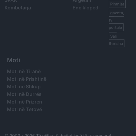
SPAK
Argetim
Piranjat
Kombëtarja
Enciklopedi
gazeta,
tv,
portale
Sali
Berisha
Moti
Moti në Tiranë
Moti në Prishtinë
Moti në Shkup
Moti në Durrës
Moti në Prizren
Moti në Tetovë
© 2003 -
2026 Të gjitha të drejtat janë të rezervuara!