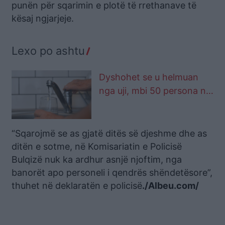
punën për sqarimin e plotë të rrethanave të
kësaj ngjarjeje.
Lexo po ashtu
Dyshohet se u helmuan
nga uji, mbi 50 persona në
Bulqizë përfundojnë në
spital
“Sqarojmë se as gjatë ditës së djeshme dhe as
ditën e sotme, në Komisariatin e Policisë
Bulqizë nuk ka ardhur asnjë njoftim, nga
banorët apo personeli i qendrës shëndetësore”,
thuhet në deklaratën e policisë
./Albeu.com/