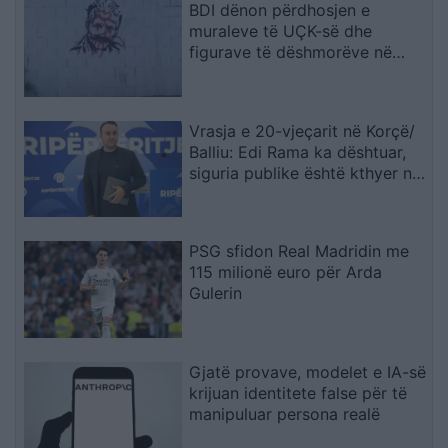
BDI dënon përdhosjen e
muraleve të UÇK-së dhe
figurave të dëshmorëve në
Çair
Vrasja e 20-vjeçarit në Korçë/
Balliu: Edi Rama ka dështuar,
siguria publike është kthyer në
pasiguri kronike dhe thirrja
“Jepe dorëheqjen” merr tjetër
peshë
PSG sfidon Real Madridin me
115 milionë euro për Arda
Gulerin
Gjatë provave, modelet e IA-së
krijuan identitete false për të
manipuluar persona realë