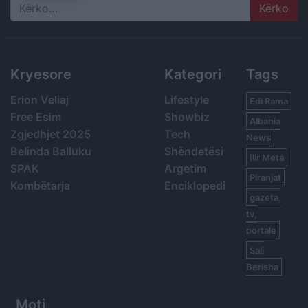
Search
Kryesore
Kategori
Tags
Erion Veliaj
Lifestyle
Edi Rama
Free Esim
Showbiz
Albania
Zgjedhjet 2025
Tech
News
Belinda Balluku
Shëndetësi
Ilir Meta
SPAK
Argetim
Piranjat
Kombëtarja
Enciklopedi
gazeta,
tv,
portale
Sali
Berisha
Moti