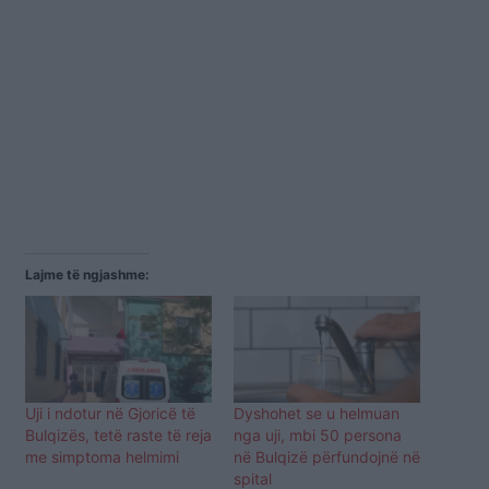
Lajme të ngjashme:
Uji i ndotur në Gjoricë të
Dyshohet se u helmuan
Bulqizës, tetë raste të reja
nga uji, mbi 50 persona
me simptoma helmimi
në Bulqizë përfundojnë në
spital