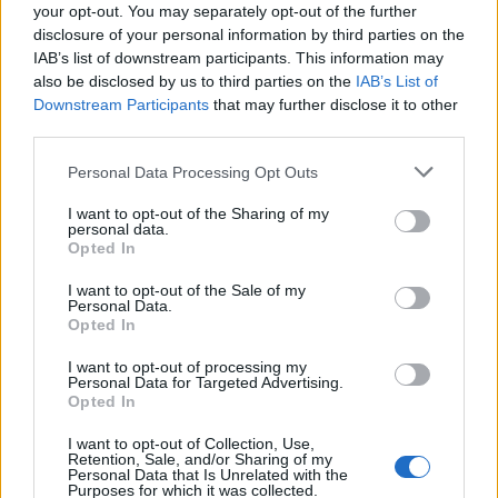
aksidentalisht vajzën 4-
dështuar, siguria publike
your opt-out. You may separately opt-out of the further
vjeçare me makinë, fëmija
është kthyer në pasiguri
disclosure of your personal information by third parties on the
humb jetën
kronike dhe thirrja “Jepe
IAB’s list of downstream participants. This information may
dorëheqjen” merr tjetër
also be disclosed by us to third parties on the
IAB’s List of
peshë
Downstream Participants
that may further disclose it to other
third parties.
Personal Data Processing Opt Outs
Shqipëria i përgjigjet
VIDEO/ Publikohet
I want to opt-out of the Sharing of my
personal data.
Zelenskyt për Kosovën:
momenti i arrestimit të
Opted In
Krahasimi me Ukrainën
20-vjeçarit Kristjan Sterjo,
është i gabuar
akuzohet për vrasjen e
I want to opt-out of the Sale of my
Personal Data.
Joan Zukos
Opted In
I want to opt-out of processing my
Personal Data for Targeted Advertising.
Opted In
I want to opt-out of Collection, Use,
Retention, Sale, and/or Sharing of my
Zjarri masiv në Malin e
Pasojat që la pas zjarri i
Personal Data that Is Unrelated with the
Krujës vihet nën kontroll/
madh në Krujë, banorët
Purposes for which it was collected.