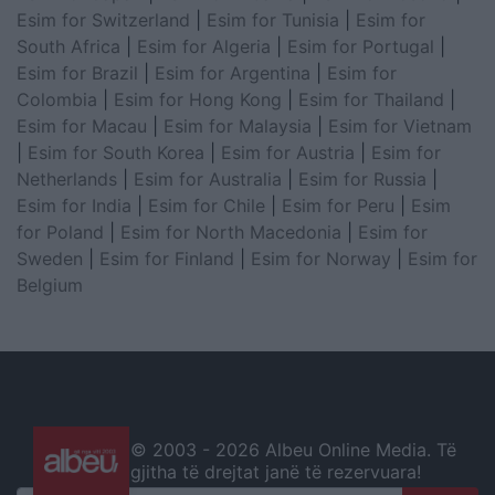
Esim for Switzerland
|
Esim for Tunisia
|
Esim for
South Africa
|
Esim for Algeria
|
Esim for Portugal
|
Esim for Brazil
|
Esim for Argentina
|
Esim for
Colombia
|
Esim for Hong Kong
|
Esim for Thailand
|
Esim for Macau
|
Esim for Malaysia
|
Esim for Vietnam
|
Esim for South Korea
|
Esim for Austria
|
Esim for
Netherlands
|
Esim for Australia
|
Esim for Russia
|
Esim for India
|
Esim for Chile
|
Esim for Peru
|
Esim
for Poland
|
Esim for North Macedonia
|
Esim for
Sweden
|
Esim for Finland
|
Esim for Norway
|
Esim for
Belgium
© 2003 -
2026 Albeu Online Media. Të
gjitha të drejtat janë të rezervuara!