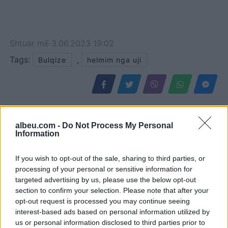
Shtuar
më
3.06.2023 19:02
Tags:
,
Bulqize
helmim nga uji
albeu.com -
Do Not Process My Personal
Information
If you wish to opt-out of the sale, sharing to third parties, or
processing of your personal or sensitive information for
targeted advertising by us, please use the below opt-out
section to confirm your selection. Please note that after your
opt-out request is processed you may continue seeing
Ngjarje tragjike në Ksamil/
Vrasja e 20-vjeçarit në
interest-based ads based on personal information utilized by
Babai godet
Korçë/ Balliu: Edi Rama ka
us or personal information disclosed to third parties prior to