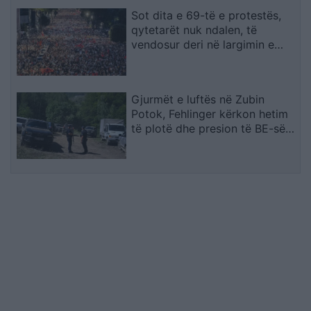
Sot dita e 69-të e protestës,
qytetarët nuk ndalen, të
vendosur deri në largimin e
kryeministrit
Gjurmët e luftës në Zubin
Potok, Fehlinger kërkon hetim
të plotë dhe presion të BE-së
ndaj Serbisë