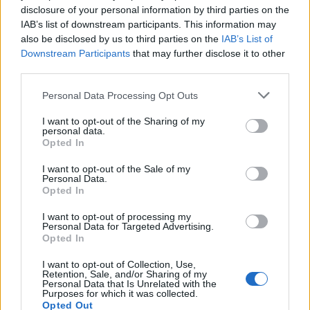
monedhat e tjera
konsiderueshme
disclosure of your personal information by third parties on the
IAB’s list of downstream participants. This information may
also be disclosed by us to third parties on the
IAB’s List of
Downstream Participants
that may further disclose it to other
third parties.
Personal Data Processing Opt Outs
“Meta” gjobitet me 567
Horoskopi 7 Gusht 2026/
I want to opt-out of the Sharing of my
milionë dollarë të tjerë për
Çfarë kanë rezervuar yjet
personal data.
Opted In
sigurinë e fëmijëve,
për secilën shenjë?
kompania: Do ta apelojmë
I want to opt-out of the Sale of my
Personal Data.
Opted In
I want to opt-out of processing my
Personal Data for Targeted Advertising.
Opted In
I want to opt-out of Collection, Use,
Nga gëzimi i dasmës te
Hyri me Jet Ski në
Retention, Sale, and/or Sharing of my
Personal Data that Is Unrelated with the
dhimbja e madhe, Arianit
hapësirën e pushuesve në
Purposes for which it was collected.
Çetaj gjendet i pajetë në
Zvërnec, gjobitet me 300
Opted Out