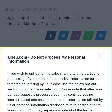
Shtuar
më
30.12.2024 08:17
Tags:
,
,
,
,
hapet
ndan
pamjet
rama
Unaza e Madhe e Tiranës
albeu.com -
Do Not Process My Personal
Information
If you wish to opt-out of the sale, sharing to third parties, or
processing of your personal or sensitive information for
targeted advertising by us, please use the below opt-out
section to confirm your selection. Please note that after your
opt-out request is processed you may continue seeing
Këmbimi valutor/ Me sa
Flakët përfshijnë banesën
interest-based ads based on personal information utilized by
blihen e shiten dollari dhe
dykatëshe në Fier,
us or personal information disclosed to third parties prior to
euro, çfarë ndodh me
shkaktohen dëme të
your opt-out. You may separately opt-out of the further