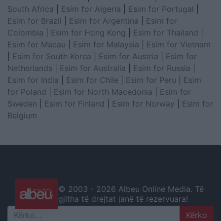
South Africa
|
Esim for Algeria
|
Esim for Portugal
|
Esim for Brazil
|
Esim for Argentina
|
Esim for
Colombia
|
Esim for Hong Kong
|
Esim for Thailand
|
Esim for Macau
|
Esim for Malaysia
|
Esim for Vietnam
|
Esim for South Korea
|
Esim for Austria
|
Esim for
Netherlands
|
Esim for Australia
|
Esim for Russia
|
Esim for India
|
Esim for Chile
|
Esim for Peru
|
Esim
for Poland
|
Esim for North Macedonia
|
Esim for
Sweden
|
Esim for Finland
|
Esim for Norway
|
Esim for
Belgium
© 2003 -
2026 Albeu Online Media. Të
gjitha të drejtat janë të rezervuara!