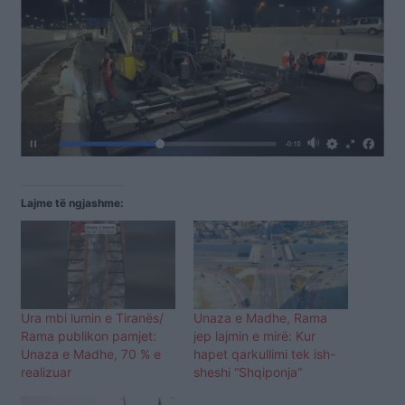
Lajme të ngjashme:
Ura mbi lumin e Tiranës/
Unaza e Madhe, Rama
Rama publikon pamjet:
jep lajmin e mirë: Kur
Unaza e Madhe, 70 % e
hapet qarkullimi tek ish-
realizuar
sheshi “Shqiponja”