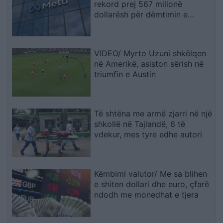
rekord prej 567 milionë
dollarësh për dëmtimin e
fëmijëve
VIDEO/ Myrto Uzuni shkëlqen
në Amerikë, asiston sërish në
triumfin e Austin
Të shtëna me armë zjarri në një
shkollë në Tajlandë, 6 të
vdekur, mes tyre edhe autori
Këmbimi valutor/ Me sa blihen
e shiten dollari dhe euro, çfarë
ndodh me monedhat e tjera