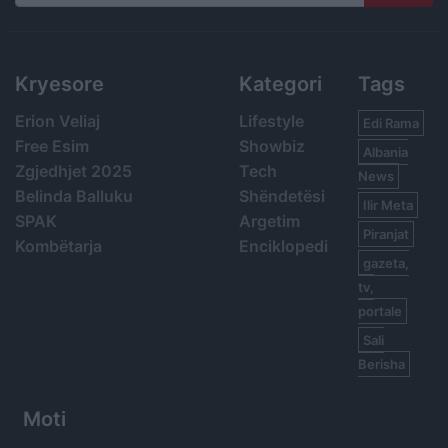
Search
Kryesore
Kategori
Tags
Erion Veliaj
Lifestyle
Edi Rama
Free Esim
Showbiz
Albania
Zgjedhjet 2025
Tech
News
Belinda Balluku
Shëndetësi
Ilir Meta
SPAK
Argetim
Piranjat
Kombëtarja
Enciklopedi
gazeta,
tv,
portale
Sali
Berisha
Moti