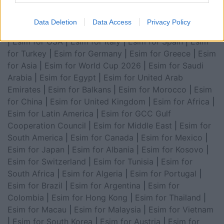
Data Deletion
Data Access
Privacy Policy
Esim for Global
|
Esim for Europe
|
Esim for Caribbean
|
Esim for USA
|
Esim for Italy
|
Esim for Spain
|
Esim
for Turkey
|
Esim for Germany
|
Esim for Greece
|
Esim
for Asia
|
Esim for World Cup 2026
|
Esim for Saudi
Arabia
|
Esim for Egypt
|
Esim for United Arab
Emirates
|
Esim for Balkans
|
Esim for Morocco
|
Esim
for China
|
Esim for United Kingdom
|
Esim for Africa
|
Esim for Latin America
|
Esim for GCC Gulf
Cooperation Council
|
Esim for Middle East
|
Esim for
South America
|
Esim for Canada
|
Esim for Mexico
|
Esim for Japan
|
Esim for Albania
|
Esim for Kosovo
|
Esim for Switzerland
|
Esim for Tunisia
|
Esim for
South Africa
|
Esim for Algeria
|
Esim for Portugal
|
Esim for Brazil
|
Esim for Argentina
|
Esim for
Colombia
|
Esim for Hong Kong
|
Esim for Thailand
|
Esim for Macau
|
Esim for Malaysia
|
Esim for Vietnam
|
Esim for South Korea
|
Esim for Austria
|
Esim for