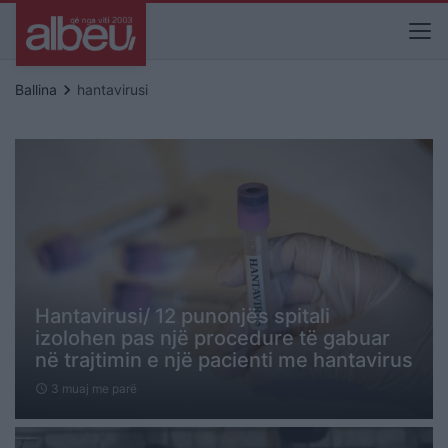
keyboard_arrow_right
Ballina
hantavirusi
Hantavirusi/ 12 punonjës spitali
izolohen pas një procedure të gabuar
në trajtimin e një pacienti me hantavirus
3 muaj me parë
schedule