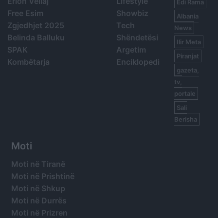
Erion Veliaj
Lifestyle
Edi Rama
Free Esim
Showbiz
Albania
Zgjedhjet 2025
Tech
News
Belinda Balluku
Shëndetësi
Ilir Meta
SPAK
Argetim
Piranjat
Kombëtarja
Enciklopedi
gazeta,
tv,
portale
Sali
Berisha
Moti
Moti në Tiranë
Moti në Prishtinë
Moti në Shkup
Moti në Durrës
Moti në Prizren