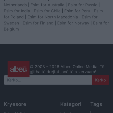
Netherlands
|
Esim for Australia
|
Esim for Russia
|
Esim for India
|
Esim for Chile
|
Esim for Peru
|
Esim
for Poland
|
Esim for North Macedonia
|
Esim for
Sweden
|
Esim for Finland
|
Esim for Norway
|
Esim for
Belgium
© 2003 -
2026 Albeu Online Media. Të
gjitha të drejtat janë të rezervuara!
Search
Kryesore
Kategori
Tags