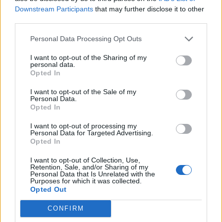
Downstream Participants
that may further disclose it to other
Kina zbulon robotë humanoidë
third parties.
tepër realistë, të projektuar për
shoqëri afatgjatë
Personal Data Processing Opt Outs
I want to opt-out of the Sharing of my
personal data.
Opted In
I want to opt-out of the Sale of my
Personal Data.
Opted In
I want to opt-out of processing my
Personal Data for Targeted Advertising.
Opted In
I want to opt-out of Collection, Use,
Retention, Sale, and/or Sharing of my
Personal Data that Is Unrelated with the
Purposes for which it was collected.
Opted Out
CONFIRM