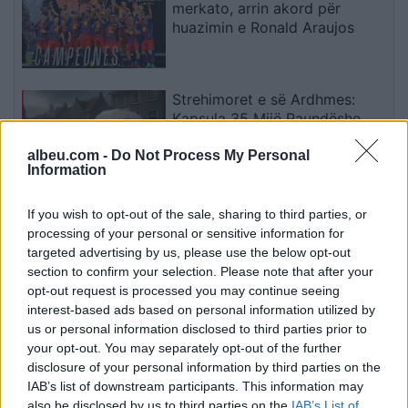
merkato, arrin akord për
huazimin e Ronald Araujos
Strehimoret e së Ardhmes:
Kapsula 35 Mijë Paundëshe
Kundër Plumbave,
albeu.com -
Do Not Process My Personal
Shpërthimeve dhe Fatkeqësive
Information
Natyrore
Apple hedh në gjyq OpenAI-n
If you wish to opt-out of the sale, sharing to third parties, or
për përvetësim të paligjshëm
processing of your personal or sensitive information for
të sekreteve industriale
targeted advertising by us, please use the below opt-out
section to confirm your selection. Please note that after your
opt-out request is processed you may continue seeing
interest-based ads based on personal information utilized by
Ndeshja Argjentinë–Egjipt
us or personal information disclosed to third parties prior to
vendos rekord historik në
your opt-out. You may separately opt-out of the further
Google, kërkimet arrijnë nivele
disclosure of your personal information by third parties on the
të papara
IAB’s list of downstream participants. This information may
also be disclosed by us to third parties on the
IAB’s List of