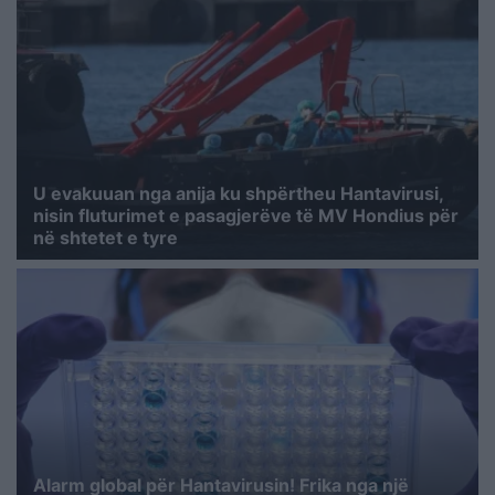
U evakuuan nga anija ku shpërtheu Hantavirusi,
nisin fluturimet e pasagjerëve të MV Hondius për
në shtetet e tyre
Alarm global për Hantavirusin! Frika nga një