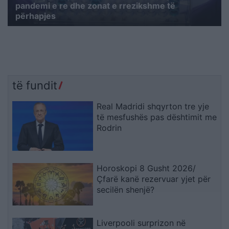
pandemi e re dhe zonat e rrezikshme të
përhapjes
të fundit
Real Madridi shqyrton tre yje
të mesfushës pas dështimit me
Rodrin
Horoskopi 8 Gusht 2026/
Çfarë kanë rezervuar yjet për
secilën shenjë?
Liverpooli surprizon në