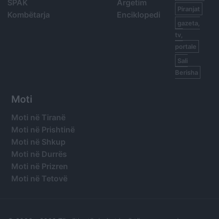
SPAK
Argetim
Piranjat
Kombëtarja
Enciklopedi
gazeta,
tv,
portale
Sali
Berisha
Moti
Moti në Tiranë
Moti në Prishtinë
Moti në Shkup
Moti në Durrës
Moti në Prizren
Moti në Tetovë