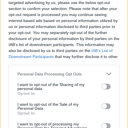
targeted advertising by us, please use the below opt-out
section to confirm your selection. Please note that after your
opt-out request is processed you may continue seeing
interest-based ads based on personal information utilized by
us or personal information disclosed to third parties prior to
your opt-out. You may separately opt-out of the further
disclosure of your personal information by third parties on the
IAB’s list of downstream participants. This information may
Hyri me Jet Ski në
Tragjedi në Rrugën e
also be disclosed by us to third parties on the
IAB’s List of
hapësirën e pushuesve në
Kombit, aksidentohet de
Downstream Participants
that may further disclose it to other
Zvërnec, gjobitet me 300
vdes 38-vjeçari nga
third parties.
mijë lekë drejtuesi
Kosova
Personal Data Processing Opt Outs
I want to opt-out of the Sharing of my
personal data.
Opted In
I want to opt-out of the Sale of my
Personal Data.
Opted In
“Po ngrihet një ministri
Video/ Shpërthimi në një
paralele e Shëndetësisë”/
minibus në periferi të
I want to opt-out of processing my
Këlliçi: Projektligji i
Damaskut lë 2 të vdekur