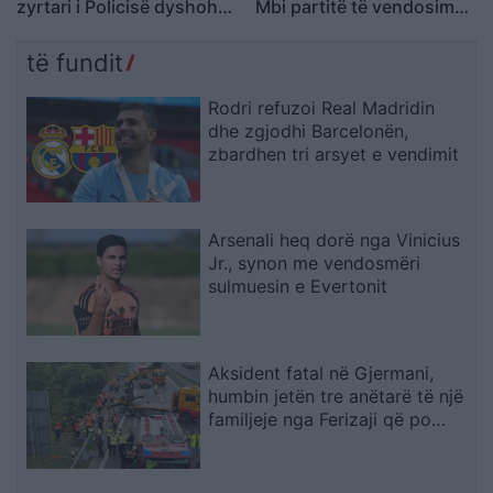
zyrtari i Policisë dyshohet
Mbi partitë të vendosim
se kërcënoi kamerierin
Shqipërinë, ka ardhur
dhe administratorin
koha e brezit të ri
të fundit
Rodri refuzoi Real Madridin
dhe zgjodhi Barcelonën,
zbardhen tri arsyet e vendimit
Arsenali heq dorë nga Vinicius
Jr., synon me vendosmëri
sulmuesin e Evertonit
Aksident fatal në Gjermani,
humbin jetën tre anëtarë të një
familjeje nga Ferizaji që po
ktheheshin nga Kosova