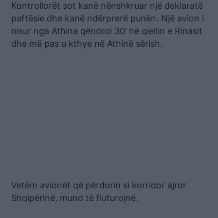
Kontrollorët sot kanë nënshkruar një deklaratë
paftësie dhe kanë ndërprerë punën. Një avion i
nisur nga Athina qëndroi 30’ në qiellin e Rinasit
dhe më pas u kthye në Athinë sërish.
Vetëm avionët që përdorin si korridor ajror
Shqipërinë, mund të fluturojnë.