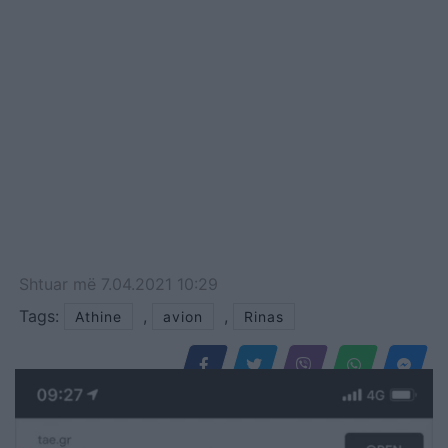
Shtuar
më
7.04.2021 10:29
Tags:
,
,
Athine
avion
Rinas