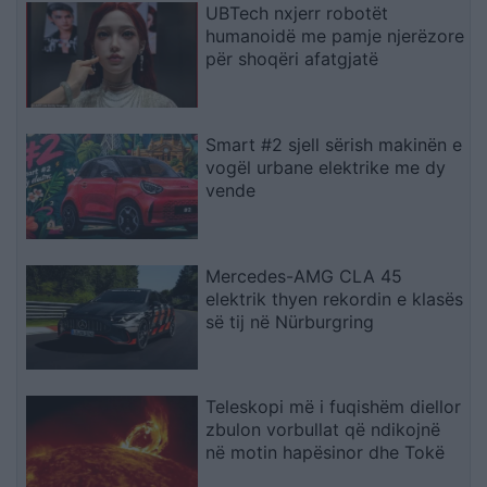
UBTech nxjerr robotët
humanoidë me pamje njerëzore
për shoqëri afatgjatë
Smart #2 sjell sërish makinën e
vogël urbane elektrike me dy
vende
Mercedes-AMG CLA 45
elektrik thyen rekordin e klasës
së tij në Nürburgring
Teleskopi më i fuqishëm diellor
zbulon vorbullat që ndikojnë
në motin hapësinor dhe Tokë