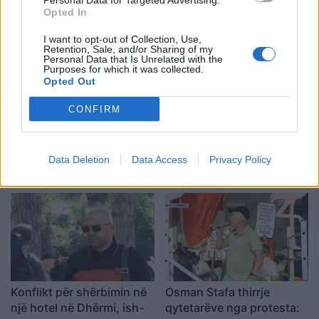
Personal Data for Targeted Advertising.
shtatorit i hap rrugë
dhe 13 të plagosur
Opted In
monopolit, SPAK të
I want to opt-out of Collection, Use,
ndërhyjë
Retention, Sale, and/or Sharing of my
Personal Data that Is Unrelated with the
Purposes for which it was collected.
Opted Out
CONFIRM
Infermierja shqiptare në
Video/ Dy të vrarë dhe 13
Itali shpërthen në lot në
të plagosur nga
protestë: Pacientët
shpërthimi i një minibusi
Data Deletion
Data Access
Privacy Policy
detyrohen të kërkojnë
pranë Damaskut
kurim jashtë vendit
Konflikt për shërbimin në
Osman Stafa thirrje
një hotel në Dhërmi, ish-
qytetarëve nga protesta: