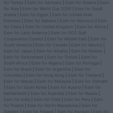
for Turkey
|
Esim for Germany
|
Esim for Greece
|
Esim
for Asia
|
Esim for World Cup 2026
|
Esim for Saudi
Arabia
|
Esim for Egypt
|
Esim for United Arab
Emirates
|
Esim for Balkans
|
Esim for Morocco
|
Esim
for China
|
Esim for United Kingdom
|
Esim for Africa
|
Esim for Latin America
|
Esim for GCC Gulf
Cooperation Council
|
Esim for Middle East
|
Esim for
South America
|
Esim for Canada
|
Esim for Mexico
|
Esim for Japan
|
Esim for Albania
|
Esim for Kosovo
|
Esim for Switzerland
|
Esim for Tunisia
|
Esim for
South Africa
|
Esim for Algeria
|
Esim for Portugal
|
Esim for Brazil
|
Esim for Argentina
|
Esim for
Colombia
|
Esim for Hong Kong
|
Esim for Thailand
|
Esim for Macau
|
Esim for Malaysia
|
Esim for Vietnam
|
Esim for South Korea
|
Esim for Austria
|
Esim for
Netherlands
|
Esim for Australia
|
Esim for Russia
|
Esim for India
|
Esim for Chile
|
Esim for Peru
|
Esim
for Poland
|
Esim for North Macedonia
|
Esim for
Sweden
|
Esim for Finland
|
Esim for Norway
|
Esim for