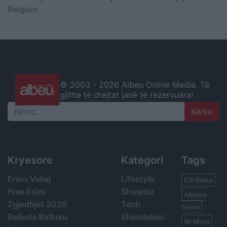
Belgium
© 2003 -
2026 Albeu Online Media. Të
gjitha të drejtat janë të rezervuara!
Search
Kryesore
Kategori
Tags
Erion Veliaj
Lifestyle
Edi Rama
Free Esim
Showbiz
Albania
Zgjedhjet 2025
Tech
News
Belinda Balluku
Shëndetësi
Ilir Meta