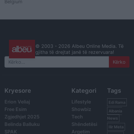
Belgium
© 2003 -
2026 Albeu Online Media. Të
gjitha të drejtat janë të rezervuara!
Search
Kryesore
Kategori
Tags
Erion Veliaj
Lifestyle
Edi Rama
Free Esim
Showbiz
Albania
Zgjedhjet 2025
Tech
News
Belinda Balluku
Shëndetësi
Ilir Meta
SPAK
Argetim