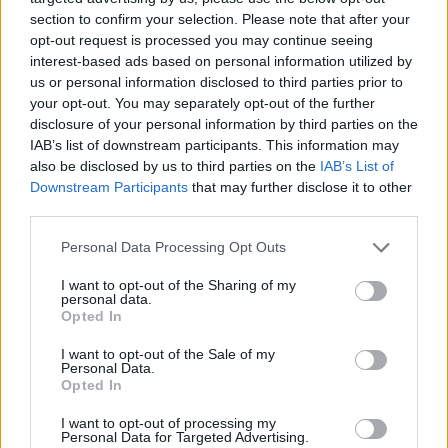
section to confirm your selection. Please note that after your
opt-out request is processed you may continue seeing
interest-based ads based on personal information utilized by
us or personal information disclosed to third parties prior to
your opt-out. You may separately opt-out of the further
disclosure of your personal information by third parties on the
IAB’s list of downstream participants. This information may
also be disclosed by us to third parties on the
IAB’s List of
Downstream Participants
that may further disclose it to other
third parties.
Personal Data Processing Opt Outs
I want to opt-out of the Sharing of my
personal data.
Opted In
I want to opt-out of the Sale of my
Personal Data.
Opted In
Esim for Global
|
Esim for Europe
|
Esim for Caribbean
|
Esim for USA
|
Esim for Italy
|
Esim for Spain
|
Esim
I want to opt-out of processing my
Personal Data for Targeted Advertising.
for Turkey
|
Esim for Germany
|
Esim for Greece
|
Esim