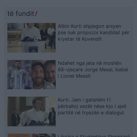
të fundit
Albin Kurti shpjegon arsyen
pse nuk propozoi kandidat për
kryetar të Kuvendit
Ndahet nga jeta në moshën
68-vjeçare Jorge Messi, babai
i Lionel Messit
Kurti: Jam i gatshëm t’i
përballoj vezët nëse kjo i sjell
partitë në tryezën e dialogut
Lëvizja e Studentëve Shqiptarë