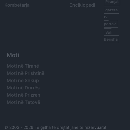
Piranjat
Kombëtarja
Enciklopedi
gazeta,
tv,
portale
Sali
Berisha
Moti
Moti në Tiranë
Moti në Prishtinë
Moti në Shkup
Moti në Durrës
Moti në Prizren
Moti në Tetovë
© 2003 -
2026 Të gjitha të drejtat janë të rezervuara!