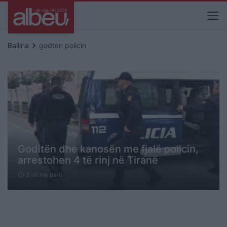
keyboard_arrow_right
Ballina
godten policin
Goditën dhe kanosën me fjalë policin,
arrestohen 4 të rinj në Tiranë
5 vit me parë
schedule