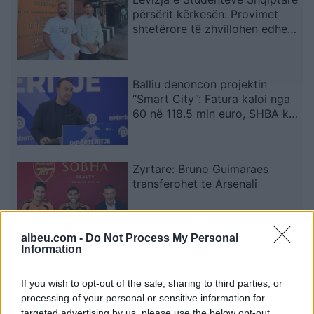
përsërit kërkesën: Provimet
shtetërore të zhvillohen edhe
në gjuhën shqipe
Balliu denoncon projektin
“Smart City”: Fatura kaloi nga
60 në 118.5 mln euro, SHBA ka
ngritur shqetësime për Presight
AI dhe lidhjet e dyshuara me
Kinën
Zyrtare: Bruno Guimaraes
transferohet te Arsenali
albeu.com -
Do Not Process My Personal
Information
Real Madridi piketon tre
mesfushorë pas dështimit për
të siguruar Rodrin
If you wish to opt-out of the sale, sharing to third parties, or
processing of your personal or sensitive information for
targeted advertising by us, please use the below opt-out