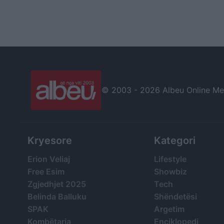
© 2003 -
2026 Albeu Online Medi
Kryesore
Kategori
Erion Veliaj
Lifestyle
Free Esim
Showbiz
Zgjedhjet 2025
Tech
Belinda Balluku
Shëndetësi
SPAK
Argetim
Kombëtarja
Enciklopedi