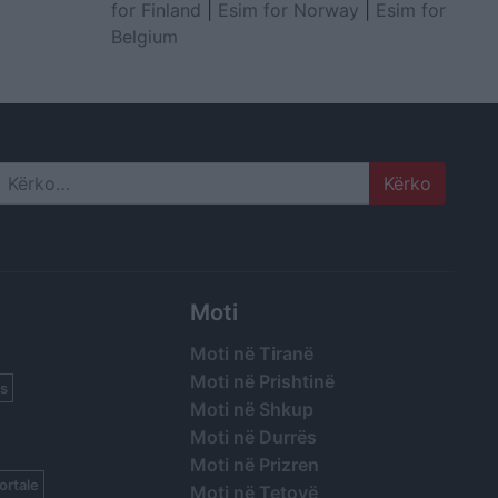
for Finland
|
Esim for Norway
|
Esim for
Belgium
Search
Moti
Moti në Tiranë
Moti në Prishtinë
s
Moti në Shkup
Moti në Durrës
Moti në Prizren
ortale
Moti në Tetovë