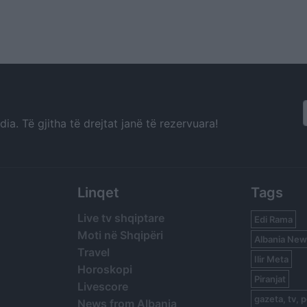
a. Të gjitha të drejtat janë të rezervuara!
Linqet
Tags
Live tv shqiptare
Edi Rama
Moti në Shqipëri
Albania New
Travel
Ilir Meta
Horoskopi
Piranjat
Livescore
gazeta, tv, p
News from Albania