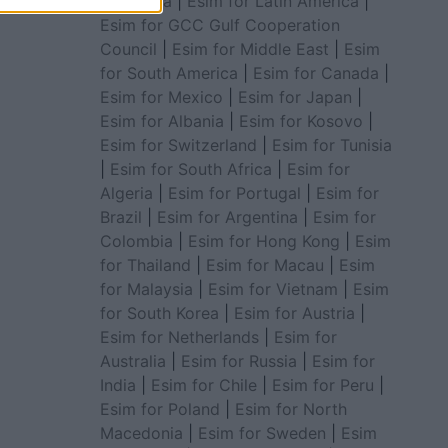
for Africa
|
Esim for Latin America
|
Esim for GCC Gulf Cooperation
Council
|
Esim for Middle East
|
Esim
for South America
|
Esim for Canada
|
Esim for Mexico
|
Esim for Japan
|
Esim for Albania
|
Esim for Kosovo
|
Esim for Switzerland
|
Esim for Tunisia
|
Esim for South Africa
|
Esim for
Algeria
|
Esim for Portugal
|
Esim for
Brazil
|
Esim for Argentina
|
Esim for
Colombia
|
Esim for Hong Kong
|
Esim
for Thailand
|
Esim for Macau
|
Esim
for Malaysia
|
Esim for Vietnam
|
Esim
for South Korea
|
Esim for Austria
|
Esim for Netherlands
|
Esim for
Australia
|
Esim for Russia
|
Esim for
India
|
Esim for Chile
|
Esim for Peru
|
Esim for Poland
|
Esim for North
Macedonia
|
Esim for Sweden
|
Esim