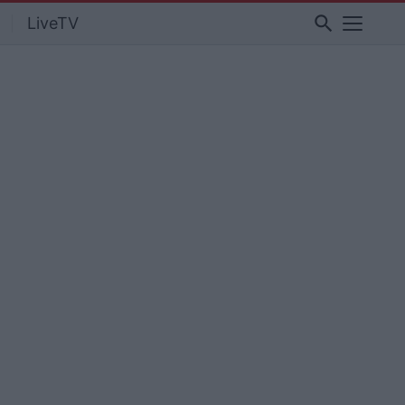
search
LiveTV