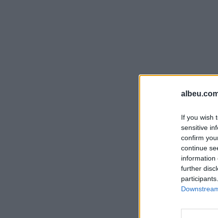
albeu.com
If you wish 
sensitive in
confirm you
continue se
information 
further disc
participants
Downstream 