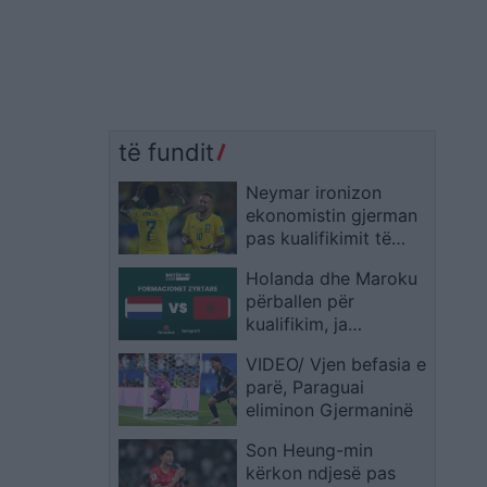
të fundit
Neymar ironizon
ekonomistin gjerman
pas kualifikimit të
Brazilit: Provoje sërish
Holanda dhe Maroku
në Botërorin e
përballen për
ardhshëm
kualifikim, ja
formacionet zyrtare
VIDEO/ Vjen befasia e
parë, Paraguai
eliminon Gjermaninë
Son Heung-min
kërkon ndjesë pas