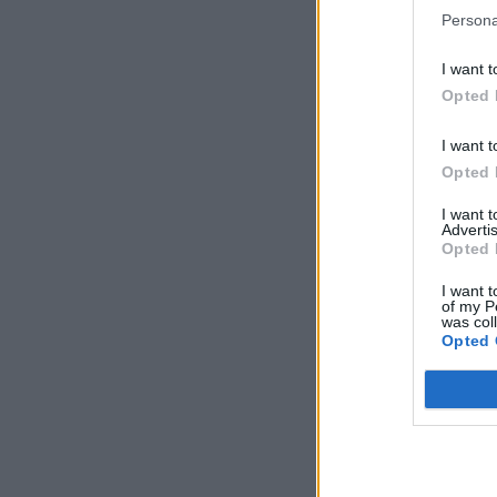
Persona
I want t
Opted 
I want t
Opted 
I want 
Advertis
Opted 
I want t
of my P
was col
Opted 