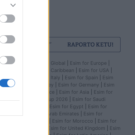
Esim for Global
|
Esim for Europe
|
Esim for Caribbean
|
Esim for USA
|
Esim for Italy
|
Esim for Spain
|
Esim
for Turkey
|
Esim for Germany
|
Esim
for Greece
|
Esim for Asia
|
Esim for
World Cup 2026
|
Esim for Saudi
Arabia
|
Esim for Egypt
|
Esim for
United Arab Emirates
|
Esim for
Balkans
|
Esim for Morocco
|
Esim for
China
|
Esim for United Kingdom
|
Esim