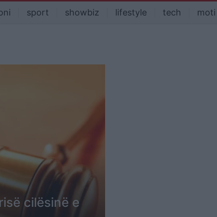
oni
sport
showbiz
lifestyle
tech
moti
risë cilësinë e