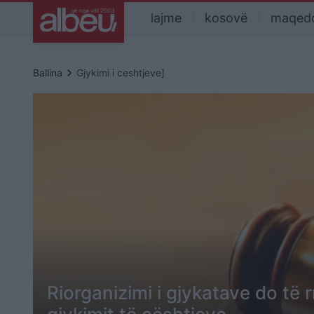
lajme
kosovë
maqed
keyboard_arrow_right
Ballina
Gjykimi i ceshtjeve]
Riorganizimi i gjykatave do të r