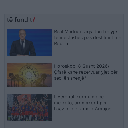
të fundit
Real Madridi shqyrton tre yje
të mesfushës pas dështimit me
Rodrin
Horoskopi 8 Gusht 2026/
Çfarë kanë rezervuar yjet për
secilën shenjë?
Liverpooli surprizon në
merkato, arrin akord për
huazimin e Ronald Araujos