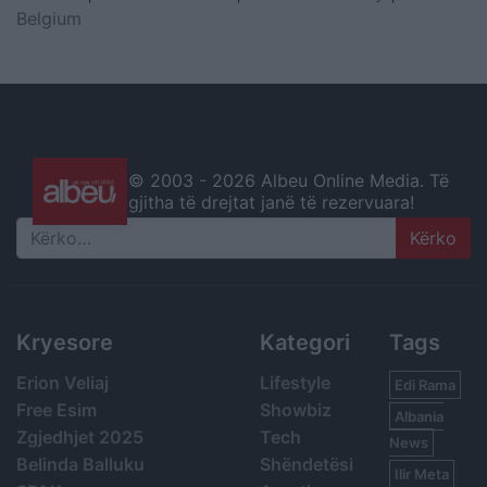
Belgium
© 2003 -
2026 Albeu Online Media. Të
gjitha të drejtat janë të rezervuara!
Search
Kryesore
Kategori
Tags
Erion Veliaj
Lifestyle
Edi Rama
Free Esim
Showbiz
Albania
Zgjedhjet 2025
Tech
News
Belinda Balluku
Shëndetësi
Ilir Meta