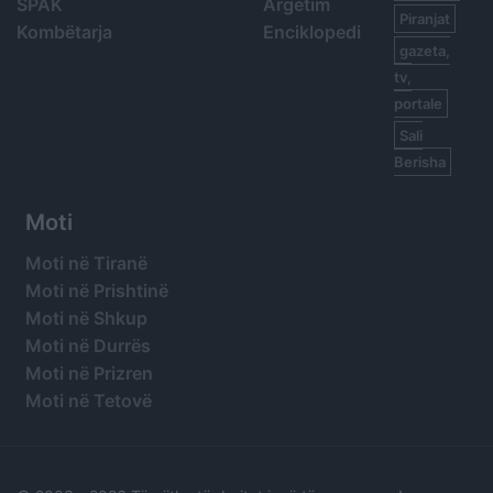
SPAK
Argetim
Piranjat
Kombëtarja
Enciklopedi
gazeta,
tv,
portale
Sali
Berisha
Moti
Moti në Tiranë
Moti në Prishtinë
Moti në Shkup
Moti në Durrës
Moti në Prizren
Moti në Tetovë