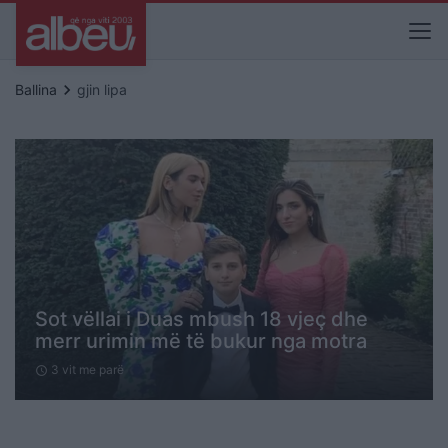
keyboard_arrow_right
Ballina
gjin lipa
Sot vëllai i Duas mbush 18 vjeç dhe
merr urimin më të bukur nga motra
3 vit me parë
schedule