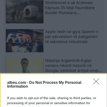
Strehimoret e së Ardhmes:
Kapsula 35 Mijë Paundëshe
Kundër Plumbave,
Shpërthimeve dhe Fatkeqësive
Natyrore
Apple hedh në gjyq OpenAI-n
për përvetësim të paligjshëm
të sekreteve industriale
Ndeshja Argjentinë–Egjipt
vendos rekord historik në
Google, kërkimet arrijnë nivele
të papara
albeu.com -
Do Not Process My Personal
Information
Kina zbulon robotë humanoidë
tepër realistë, të projektuar për
If you wish to opt-out of the sale, sharing to third parties, or
shoqëri afatgjatë
processing of your personal or sensitive information for