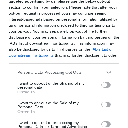
targeted advertising by us, please use the below opt-out
section to confirm your selection. Please note that after your
opt-out request is processed you may continue seeing
interest-based ads based on personal information utilized by
us or personal information disclosed to third parties prior to
your opt-out. You may separately opt-out of the further
disclosure of your personal information by third parties on the
IAB’s list of downstream participants. This information may
also be disclosed by us to third parties on the
IAB’s List of
Downstream Participants
that may further disclose it to other
third parties.
Personal Data Processing Opt Outs
I want to opt-out of the Sharing of my
personal data.
Opted In
I want to opt-out of the Sale of my
Personal Data.
Opted In
Esim for Global
|
Esim for Europe
|
Esim for Caribbean
I want to opt-out of processing my
|
Esim for USA
|
Esim for Italy
|
Esim for Spain
|
Esim
Personal Data for Targeted Advertising.