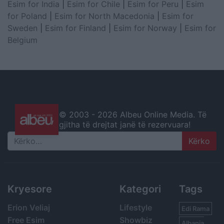
Esim for India
|
Esim for Chile
|
Esim for Peru
|
Esim
for Poland
|
Esim for North Macedonia
|
Esim for
Sweden
|
Esim for Finland
|
Esim for Norway
|
Esim for
Belgium
© 2003 -
2026 Albeu Online Media. Të
gjitha të drejtat janë të rezervuara!
Search
Kryesore
Kategori
Tags
Erion Veliaj
Lifestyle
Edi Rama
Free Esim
Showbiz
Albania