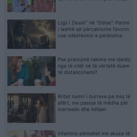
sjelljeje
Ligji i Zeusit” në “Odise”: Parimi
i lashtë që përcaktonte favorin
ose ndëshkimin e perëndive
Pse pranojmë takime me njerëz
nga të cilët në të vërtetë duam
të distancohemi?
Rritet numri i burrave pa miq të
afërt, me pasoja të mëdha për
martesën dhe lidhjen
Infantino përballet me akuza të