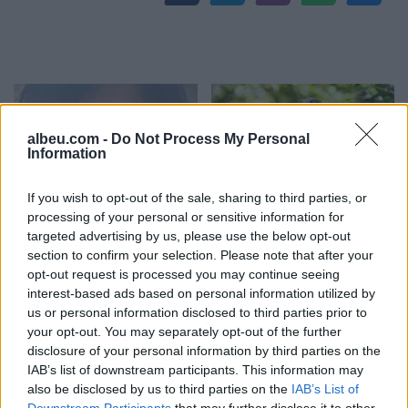
albeu.com -
Do Not Process My Personal
Information
If you wish to opt-out of the sale, sharing to third parties, or
Kërkoi një ndërhyrje të
Sulmet e majmunit
processing of your personal or sensitive information for
lehtë në nofull, por pësoi
shkaktojnë panik në një
targeted advertising by us, please use the below opt-out
deformim të rëndë në
qytet të Indonezisë, 18 të
section to confirm your selection. Please note that after your
fytyrë dhe humbi punën si
plagosur
opt-out request is processed you may continue seeing
modele
interest-based ads based on personal information utilized by
us or personal information disclosed to third parties prior to
your opt-out. You may separately opt-out of the further
disclosure of your personal information by third parties on the
IAB’s list of downstream participants. This information may
also be disclosed by us to third parties on the
IAB’s List of