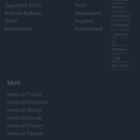
Zgjedhjet 2025
Tech
News
Belinda Balluku
Shëndetësi
Ilir Meta
SPAK
Argetim
Piranjat
Kombëtarja
Enciklopedi
gazeta,
tv,
portale
Sali
Berisha
Moti
Moti në Tiranë
Moti në Prishtinë
Moti në Shkup
Moti në Durrës
Moti në Prizren
Moti në Tetovë