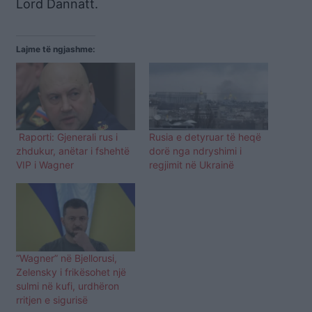
Lord Dannatt.
Lajme të ngjashme:
Raporti: Gjenerali rus i
Rusia e detyruar të heqë
zhdukur, anëtar i fshehtë
dorë nga ndryshimi i
VIP i Wagner
regjimit në Ukrainë
“Wagner” në Bjellorusi,
Zelensky i frikësohet një
sulmi në kufi, urdhëron
rritjen e sigurisë