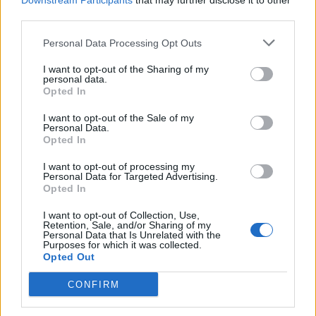
Downstream Participants
that may further disclose it to other
Turisti i huaj kërkohet nga
SHBA planifikon paketë
third parties.
policia greke pas
prej 1 miliard dollarësh për
propozimit për të miturën
Kolumbinë pas zgjedhjes
Personal Data Processing Opt Outs
10-vjeçare në Kretë
së Abelardo de la
I want to opt-out of the Sharing of my
Esprielës
personal data.
Opted In
I want to opt-out of the Sale of my
Personal Data.
Opted In
I want to opt-out of processing my
Zelensky në Beograd për
Video/ Kamioni e përplas
Personal Data for Targeted Advertising.
takimin me Vuçiçin: Kievi
dhe e tërheq zvarrë 12-
Opted In
synon ta largojë Serbinë
vjeçarin që po kthehej nga
I want to opt-out of Collection, Use,
nga kampi rus
shkolla, i mituri shpëton
Retention, Sale, and/or Sharing of my
mrekullisht
Personal Data that Is Unrelated with the
Purposes for which it was collected.
Opted Out
CONFIRM