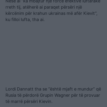
Nëse ai “ka mbajtur një forcë efektive luftarake
rreth tij, atëherë ai paraqet përsëri një
kërcënim për krahun ukrainas më afër Kievit”,
ku filloi lufta, tha ai.
Lordi Dannatt tha se “është mjaft e mundur” që
Rusia të përdorë Grupin Wagner për të provuar
të marrë përsëri Kievin.