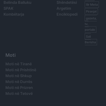
Belinda Balluku
Shëndetësi
Ilir Meta
SPAK
Argetim
Piranjat
Kombëtarja
Enciklopedi
gazeta,
tv,
portale
Sali
Berisha
Moti
Moti në Tiranë
Moti në Prishtinë
Moti në Shkup
Moti në Durrës
Moti në Prizren
Moti në Tetovë