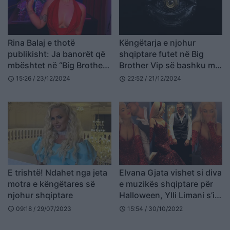
Rina Balaj e thotë
Këngëtarja e njohur
publikisht: Ja banorët që
shqiptare futet në Big
mbështet në “Big Brother
Brother Vip së bashku me
Vip Albania”
të birin
15:26 / 23/12/2024
22:52 / 21/12/2024
schedule
schedule
E trishtë! Ndahet nga jeta
Elvana Gjata vishet si diva
motra e këngëtares së
e muzikës shqiptare për
njohur shqiptare
Halloween, Ylli Limani s’i
reziston dot (VIDEO)
09:18 / 29/07/2023
15:54 / 30/10/2022
schedule
schedule