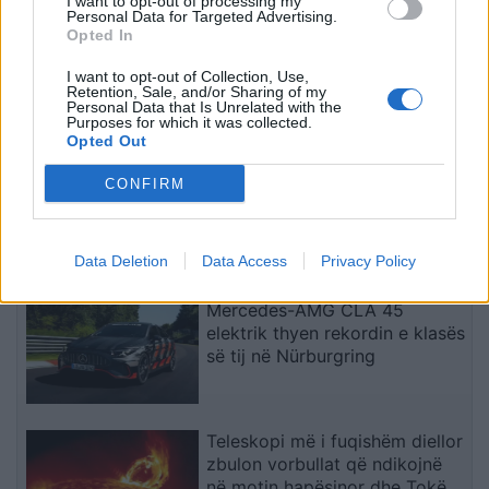
I want to opt-out of processing my
Personal Data for Targeted Advertising.
Opted In
UBTech nxjerr robotët
humanoidë me pamje njerëzore
I want to opt-out of Collection, Use,
për shoqëri afatgjatë
Retention, Sale, and/or Sharing of my
Personal Data that Is Unrelated with the
Purposes for which it was collected.
Opted Out
Smart #2 sjell sërish makinën e
CONFIRM
vogël urbane elektrike me dy
vende
Data Deletion
Data Access
Privacy Policy
Mercedes-AMG CLA 45
elektrik thyen rekordin e klasës
së tij në Nürburgring
Teleskopi më i fuqishëm diellor
zbulon vorbullat që ndikojnë
në motin hapësinor dhe Tokë