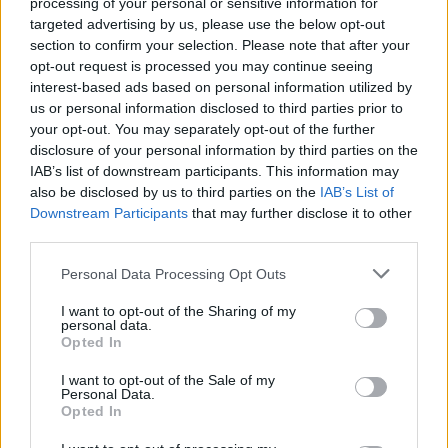
processing of your personal or sensitive information for
dalin pamjet nga
bëjë nostalgjikë (FOTO
targeted advertising by us, please use the below opt-out
ceremonia “mbretërore”
LAJM)
19:29 / 22/02/2022
13:37 / 14/09/2021
schedule
schedule
section to confirm your selection. Please note that after your
në Maldive (FOTO LAJM)
opt-out request is processed you may continue seeing
të fundit
interest-based ads based on personal information utilized by
us or personal information disclosed to third parties prior to
Rodri refuzoi Real Madridin
your opt-out. You may separately opt-out of the further
dhe zgjodhi Barcelonën,
disclosure of your personal information by third parties on the
zbardhen tri arsyet e vendimit
IAB’s list of downstream participants. This information may
also be disclosed by us to third parties on the
IAB’s List of
Downstream Participants
that may further disclose it to other
third parties.
Arsenali heq dorë nga Vinicius
Jr., synon me vendosmëri
Personal Data Processing Opt Outs
sulmuesin e Evertonit
I want to opt-out of the Sharing of my
personal data.
Opted In
Aksident fatal në Gjermani,
I want to opt-out of the Sale of my
humbin jetën tre mërgimtarë
Personal Data.
që po ktheheshin nga Kosova
Opted In