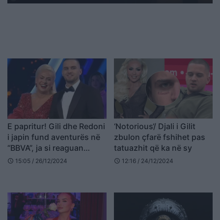
E papritur! Gili dhe Redoni
‘Notorious‘/ Djali i Gilit
i japin fund aventurës në
zbulon çfarë fshihet pas
“BBVA”, ja si reaguan
tatuazhit që ka në sy
banorët
15:05 / 26/12/2024
12:16 / 24/12/2024
schedule
schedule