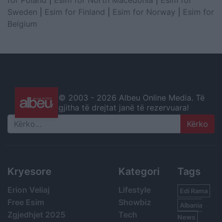
for Poland
|
Esim for North Macedonia
|
Esim for
Sweden
|
Esim for Finland
|
Esim for Norway
|
Esim for
Belgium
© 2003 -
2026 Albeu Online Media. Të
gjitha të drejtat janë të rezervuara!
Search
Kryesore
Kategori
Tags
Erion Veliaj
Lifestyle
Edi Rama
Free Esim
Showbiz
Albania
Zgjedhjet 2025
Tech
News