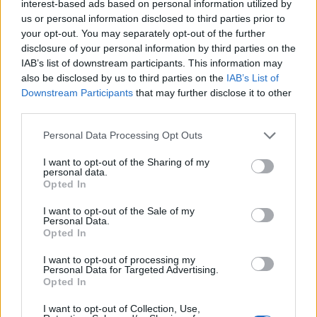
interest-based ads based on personal information utilized by
Prishtinë, raportohet për mjet
us or personal information disclosed to third parties prior to
të dyshuar shpërthyes në
your opt-out. You may separately opt-out of the further
Stacionin e Autobusëve
disclosure of your personal information by third parties on the
IAB’s list of downstream participants. This information may
also be disclosed by us to third parties on the
IAB’s List of
Gjini: Aleanca nuk
Downstream Participants
that may further disclose it to other
bashkëpunon me Kurtin, edhe
third parties.
nëse i ofrohet gjysma e
qeverisë
Personal Data Processing Opt Outs
I want to opt-out of the Sharing of my
personal data.
Dibrani pret zyrtarë të FBI-së,
Opted In
diskutohet forcimi i sigurisë
dhe parandalimi i terrorizmit
I want to opt-out of the Sale of my
Personal Data.
Opted In
I want to opt-out of processing my
Personal Data for Targeted Advertising.
Opted In
I want to opt-out of Collection, Use,