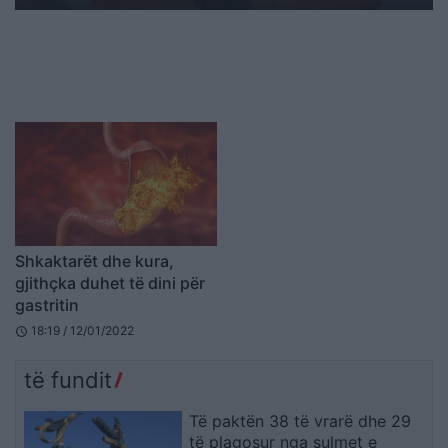
Shkaktarët dhe kura,
gjithçka duhet të dini për
gastritin
18:19 / 12/01/2022
schedule
të fundit
Të paktën 38 të vrarë dhe 29
të plagosur nga sulmet e