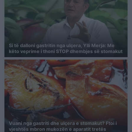
Si të dalloni gastritin nga ulçera, Ylli Merja: Me
këto veprime i thoni STOP dhembjes së stomakut
Vuani nga gastriti dhe ulçera e stomakut? Ftoi i
vjeshtës mbron mukozën e aparatit tretës