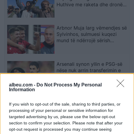
Huthive me raketa dhe dronë
kundër ushtrisë së Jemenit
Arbnor Muja larg vëmendjes së
Sylvinhos, sulmuesi kuqezi
mund të ndërrojë sërish
skuadër
Arsenali synon yllin e PSG-së
nëse nuk arrin transferimin e
Viniciusit
albeu.com -
Do Not Process My Personal
Information
Shkodër, ndërron jetë në spital
If you wish to opt-out of the sale, sharing to third parties, or
49-vjeçarja, dyshime për
processing of your personal or sensitive information for
konsumimin e një sasie të
targeted advertising by us, please use the below opt-out
madhe ilaçesh
section to confirm your selection. Please note that after your
opt-out request is processed you may continue seeing