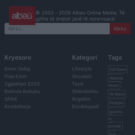
© 2003 -
2026 Albeu Online Media. Të
gjitha të drejtat janë të rezervuara!
Search
Kryesore
Kategori
Tags
Erion Veliaj
Lifestyle
Edi Rama
Free Esim
Showbiz
Albania
Zgjedhjet 2025
Tech
News
Belinda Balluku
Shëndetësi
Ilir Meta
SPAK
Argetim
Piranjat
Kombëtarja
Enciklopedi
gazeta,
tv,
portale
Sali