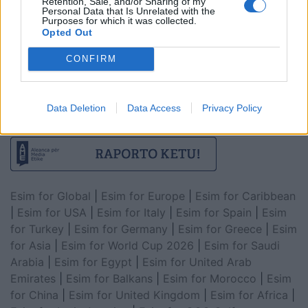
Retention, Sale, and/or Sharing of my
Personal Data that Is Unrelated with the
Purposes for which it was collected.
Opted Out
CONFIRM
Data Deletion
Data Access
Privacy Policy
Esim for Global
|
Esim for Europe
|
Esim for Caribbean
|
Esim for USA
|
Esim for Italy
|
Esim for Spain
|
Esim
for Turkey
|
Esim for Germany
|
Esim for Greece
|
Esim
for Asia
|
Esim for World Cup 2026
|
Esim for Saudi
Arabia
|
Esim for Egypt
|
Esim for United Arab
Emirates
|
Esim for Balkans
|
Esim for Morocco
|
Esim
for China
|
Esim for United Kingdom
|
Esim for Africa
|