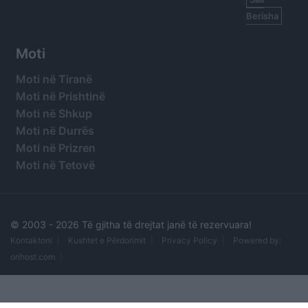
Berisha
Moti
Moti në Tiranë
Moti në Prishtinë
Moti në Shkup
Moti në Durrës
Moti në Prizren
Moti në Tetovë
© 2003 -
2026 Të gjitha të drejtat janë të rezervuara!
Kontaktoni
Kushtet e Përdorimit
Privacy Policy
Powered by:
orihost.com