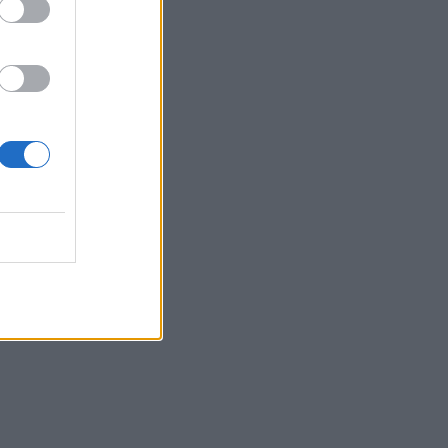
Belgium
met për
 luftën në