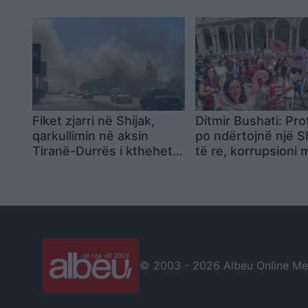
samitin e NATO-s
Fiket zjarri në Shijak,
Ditmir Bushati: Pro
qarkullimin në aksin
po ndërtojnë një S
Tiranë-Durrës i kthehet
të re, korrupsioni
normalitetit
pengesa kryesore 
BE-në
© 2003 -
2026 Albeu Online Medi