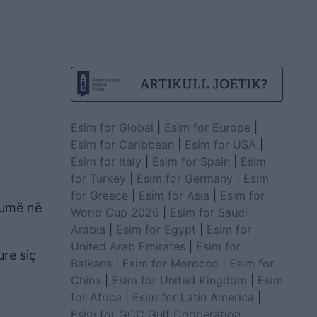
Esim for Global
|
Esim for Europe
|
Esim for Caribbean
|
Esim for USA
|
Esim for Italy
|
Esim for Spain
|
Esim
for Turkey
|
Esim for Germany
|
Esim
for Greece
|
Esim for Asia
|
Esim for
humë në
World Cup 2026
|
Esim for Saudi
Arabia
|
Esim for Egypt
|
Esim for
United Arab Emirates
|
Esim for
ure siç
Balkans
|
Esim for Morocco
|
Esim for
China
|
Esim for United Kingdom
|
Esim
for Africa
|
Esim for Latin America
|
Esim for GCC Gulf Cooperation