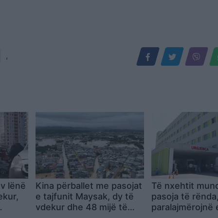
,
v lënë
Kina përballet me pasojat
Të nxehtit mund 
ekur,
e tajfunit Maysak, dy të
pasoja të rënda
vdekur dhe 48 mijë të
paralajmërojnë 
 në
zhvendosur në Guangxi
gjendje komato