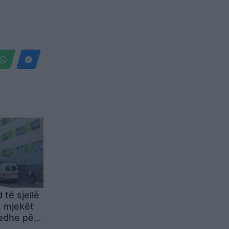
të sjellë
, mjekët
edhe për
ze