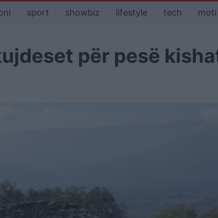
oni
sport
showbiz
lifestyle
tech
moti
ujdeset për pesë kisha