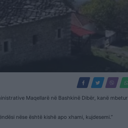
ministrative Maqellarë në Bashkinë Dibër, kanë mbetu
ëndësi nëse është kishë apo xhami, kujdesemi.”