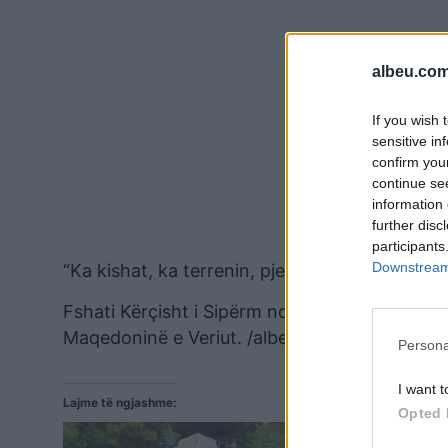
albeu.com
If you wish 
sensitive in
confirm you
continue se
information 
further disc
participants
Downstream 
“Ka kishat, ka terrenin, pjesë turistike është.”
Fshati Kërçisht i Sipërm ndodhet 3.5 kilometr
Maqedoninë e Veriut. /albeu.com
Persona
I want t
Lajme të ngjashme:
Opted 