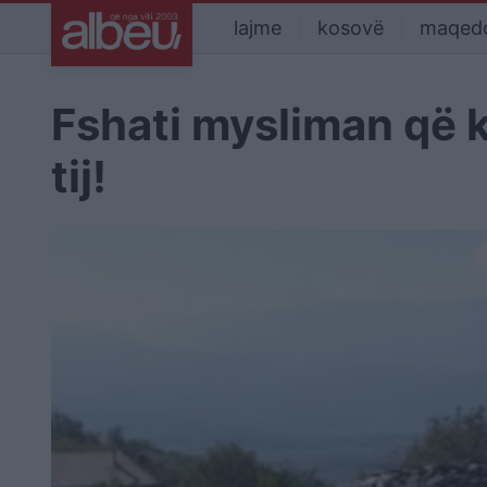
lajme
kosovë
maqed
Fshati mysliman që k
tij!