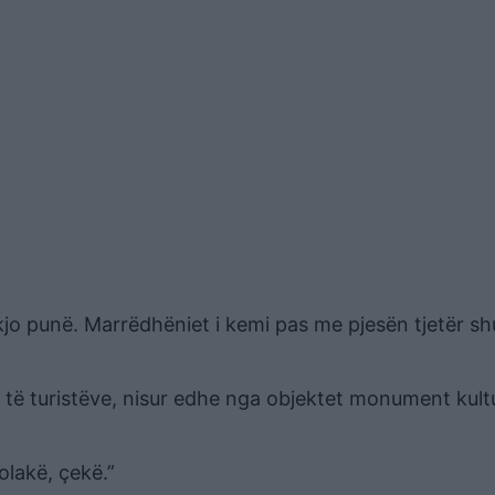
 kjo punë. Marrëdhëniet i kemi pas me pjesën tjetër s
s të turistëve, nisur edhe nga objektet monument kult
olakë, çekë.”