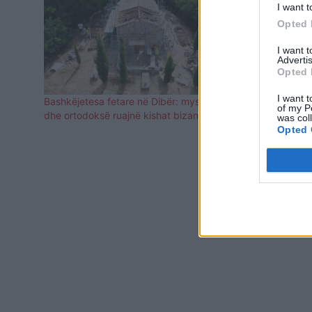
I want t
Opted 
I want 
Advertis
Opted 
I want t
Bashkëjetesa fetare në Dibër: myslimanë
“Po na marrin
of my P
dhe ortodoksë ruajnë kishat bizantine
fëmijë prote
was col
Kërçisht të
Opted 