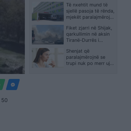
Të nxehtit mund të
zhvendosur në
sjellë pasoja të rënda,
Guangxi
mjekët paralajmërojnë
edhe për gjendje
Fiket zjarri në Shijak,
komatoze
qarkullimin në aksin
Tiranë-Durrës i
kthehet normalitetit
Shenjat që
paralajmërojnë se
trupi nuk po merr ujë
sa duhet
r 50