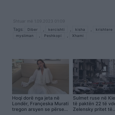
Shtuar
më
1.09.2023 01:09
Tags:
,
,
,
Diber
kercishti
kisha
krishtere
,
,
mysliman
Peshkopi
Xhami
Hoqi dorë nga jeta në
Sulmet ruse në Kie
Londër, Françeska Murati
të paktën 22 të vd
tregon arsyen se përse u
Zelensky pritet të
rikthye në Tiranë
takohet me Trump