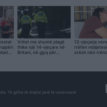
testat
Vritet me shumë plagë
12-vjeçarja ven
hqipëri
thike një 14-vjeçare në
rrëfen mbijetes
 mbetet
Britani, në gjyq për
orësh nën rrëno
për
akuzën e vrasjes del një
ushqeva me ke
bashkëmoshatar
djathë të grirë
a. Të gjitha të drejtat janë të rezervuara!