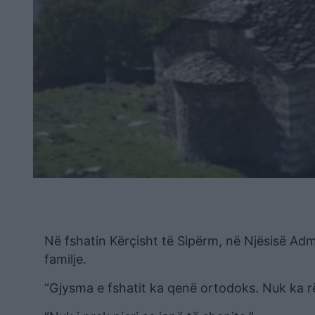
Në fshatin Kërçisht të Sipërm, në Njësisë Ad
familje.
“Gjysma e fshatit ka qenë ortodoks. Nuk ka r