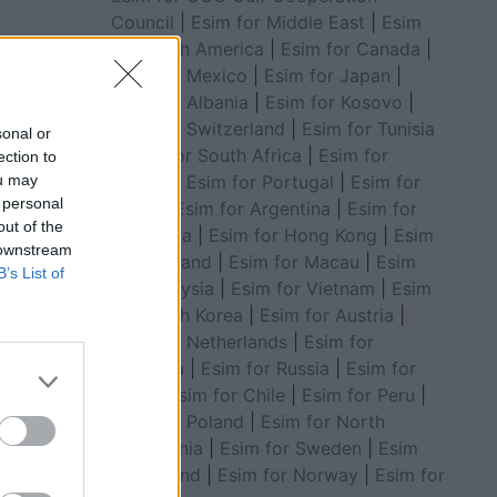
Council
|
Esim for Middle East
|
Esim
for South America
|
Esim for Canada
|
Esim for Mexico
|
Esim for Japan
|
Esim for Albania
|
Esim for Kosovo
|
Esim for Switzerland
|
Esim for Tunisia
sonal or
|
Esim for South Africa
|
Esim for
ection to
Algeria
|
Esim for Portugal
|
Esim for
ou may
 personal
Brazil
|
Esim for Argentina
|
Esim for
out of the
Colombia
|
Esim for Hong Kong
|
Esim
 downstream
for Thailand
|
Esim for Macau
|
Esim
B’s List of
for Malaysia
|
Esim for Vietnam
|
Esim
for South Korea
|
Esim for Austria
|
Esim for Netherlands
|
Esim for
Australia
|
Esim for Russia
|
Esim for
India
|
Esim for Chile
|
Esim for Peru
|
Esim for Poland
|
Esim for North
Macedonia
|
Esim for Sweden
|
Esim
for Finland
|
Esim for Norway
|
Esim for