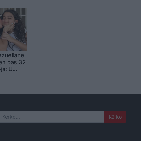
ezueliane
ën pas 32
ja: U
tchup dhe
Search