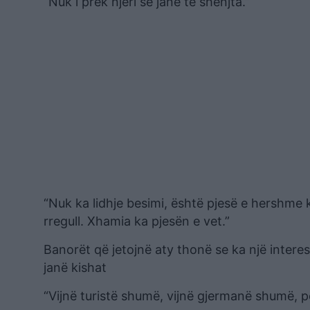
“Nuk i prek njeri se janë të shenjta.”
“Nuk ka lidhje besimi, është pjesë e hershme
rregull. Xhamia ka pjesën e vet.”
Banorët që jetojnë aty thonë se ka një intere
janë kishat
“Vijnë turistë shumë, vijnë gjermanë shumë, p