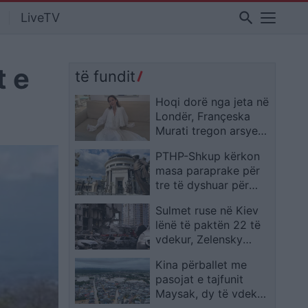
search
LiveTV
t e
të fundit
Hoqi dorë nga jeta në
Londër, Françeska
Murati tregon arsyen
se përse u rikthye në
PTHP-Shkup kërkon
Tiranë
masa paraprake për
tre të dyshuar për
dhunë ndaj një të
Sulmet ruse në Kiev
mituri
lënë të paktën 22 të
vdekur, Zelensky
pritet të takohet me
Kina përballet me
Trump në samitin e
pasojat e tajfunit
NATO-s
Maysak, dy të vdekur
dhe 48 mijë të