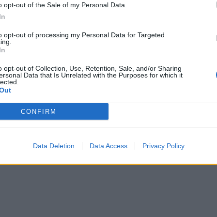
o opt-out of the Sale of my Personal Data.
In
to opt-out of processing my Personal Data for Targeted
ing.
In
o opt-out of Collection, Use, Retention, Sale, and/or Sharing
 burimin e ujit”, të rritur e
Kishat në Betlehem ndalojnë festi
ersonal Data that Is Unrelated with the Purposes for which it
sojnë kundër projektit në
Krishtlindje në shenjë proteste për
lected.
 Dibrës: Do bëhemi kufoma këtu!
Gaza
Out
CONFIRM
Data Deletion
Data Access
Privacy Policy