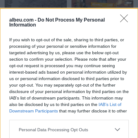
albeu.com -
Do Not Process My Personal
Information
If you wish to opt-out of the sale, sharing to third parties, or
Nisin reshjet e borës me
Policia zbardh grabitjen e
processing of your personal or sensitive information for
intensitet të lartë në
Kredo.al në Peshkopi dhe
targeted advertising by us, please use the below opt-out
Peshkopi, shihni pamjet
arreston autorin, zbulohet
section to confirm your selection. Please note that after your
magjike (VIDEO)
se para vodhi 27-vjeçari
08:29 / 21/01/2022
09:49 / 23/12/2021
schedule
schedule
opt-out request is processed you may continue seeing
interest-based ads based on personal information utilized by
us or personal information disclosed to third parties prior to
your opt-out. You may separately opt-out of the further
disclosure of your personal information by third parties on the
IAB’s list of downstream participants. This information may
also be disclosed by us to third parties on the
IAB’s List of
Downstream Participants
that may further disclose it to other
third parties.
Autori i maskuar dhe me
Grabitet Kredo.al në
thikë, si ndodhi grabitja e
Peshkopi, autori merr
Personal Data Processing Opt Outs
Kredo.al në Peshkopi
paratë dhe zhduket