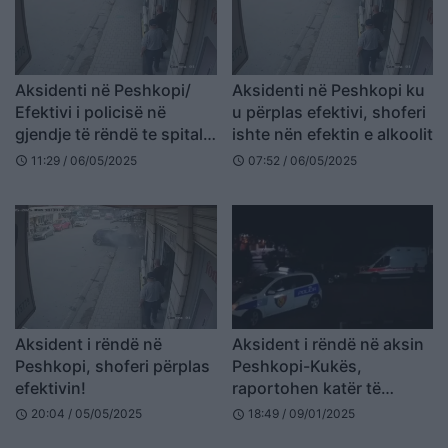
Aksidenti në Peshkopi/
Aksidenti në Peshkopi ku
Efektivi i policisë në
u përplas efektivi, shoferi
gjendje të rëndë te spitali i
ishte nën efektin e alkoolit
Traumës
11:29 / 06/05/2025
07:52 / 06/05/2025
schedule
schedule
Aksident i rëndë në
Aksident i rëndë në aksin
Peshkopi, shoferi përplas
Peshkopi-Kukës,
efektivin!
raportohen katër të
plagosur
20:04 / 05/05/2025
18:49 / 09/01/2025
schedule
schedule