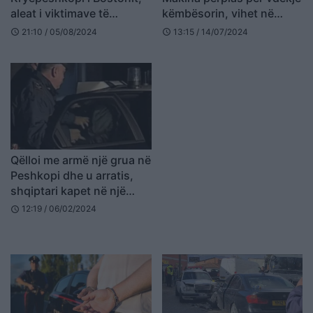
aleat i viktimave të
këmbësorin, vihet në
abuzimit seksual
pranga shoferi 29-vjeçar
21:10 / 05/08/2024
13:15 / 14/07/2024
schedule
schedule
Qëlloi me armë një grua në
Peshkopi dhe u arratis,
shqiptari kapet në një
hotel në Itali
12:19 / 06/02/2024
schedule