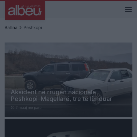
keyboard_arrow_right
Ballina
Peshkopi
Aksident në rrugën nacionale
Peshkopi–Maqellarë, tre të lënduar
7 muaj me parë
schedule