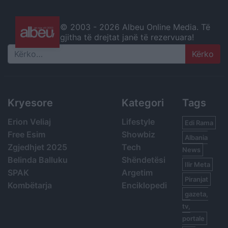
© 2003 -
2026 Albeu Online Media. Të
gjitha të drejtat janë të rezervuara!
Search
Kryesore
Kategori
Tags
Erion Veliaj
Lifestyle
Edi Rama
Free Esim
Showbiz
Albania
Zgjedhjet 2025
Tech
News
Belinda Balluku
Shëndetësi
Ilir Meta
SPAK
Argetim
Piranjat
Kombëtarja
Enciklopedi
gazeta,
tv,
portale