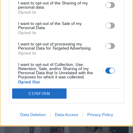
11:35 / 21/12/2021
11:00 / 21/12/2021
I want to opt-out of the Sharing of my
schedule
schedule
personal data.
Opted In
I want to opt-out of the Sale of my
Personal Data.
Opted In
I want to opt-out of processing my
Personal Data for Targeted Advertising.
Opted In
Berisha: Bëra një gabim të
“Foltoja” në Peshkopi,
madh, duhej të kisha dalë
Berisha pritet me daulle
I want to opt-out of Collection, Use,
Retention, Sale, and/or Sharing of my
në fushë që në 2017
nga dibranët (VIDEO)
Personal Data that Is Unrelated with the
Purposes for which it was collected.
18:35 / 19/10/2021
17:29 / 19/10/2021
schedule
schedule
Opted Out
CONFIRM
Data Deletion
Data Access
Privacy Policy