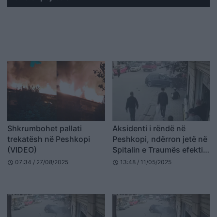
Shkrumbohet pallati
Aksidenti i rëndë në
trekatësh në Peshkopi
Peshkopi, ndërron jetë në
(VIDEO)
Spitalin e Traumës efektivi
Veli Gjura
07:34 / 27/08/2025
13:48 / 11/05/2025
schedule
schedule