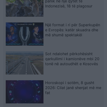
panik në një qytet të
Indonezisë, 18 të plagosur
Një format i ri për Superkupën
e Evropës: katër skuadra dhe
më shumë spektakël
Sot ndalohet përkohësisht
qarkullimi i kamionëve mbi 20
tonë në autoudhët e Kosovës
Horoskopi i sotëm, 8 gusht
2026: Cilat janë shenjat më me
fat