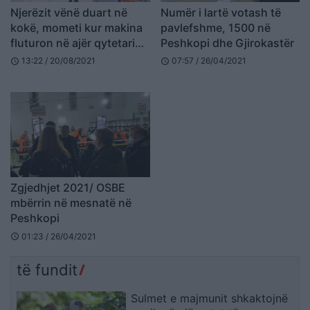
Njerëzit vënë duart në
Numër i lartë votash të
kokë, mometi kur makina
pavlefshme, 1500 në
fluturon në ajër qytetarin
Peshkopi dhe Gjirokastër
në Peshkopi (VIDEO)
13:22 / 20/08/2021
07:57 / 26/04/2021
schedule
schedule
Zgjedhjet 2021/ OSBE
mbërrin në mesnatë në
Peshkopi
01:23 / 26/04/2021
schedule
të fundit
Sulmet e majmunit shkaktojnë