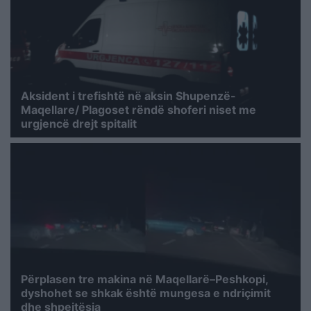
Aksident i trefishtë në aksin Shupenzë-
Maqellare/ Plagoset rëndë shoferi niset me
urgjencë drejt spitalit
Përplasen tre makina në Maqellarë–Peshkopi,
dyshohet se shkak është mungesa e ndriçimit
dhe shpejtësia