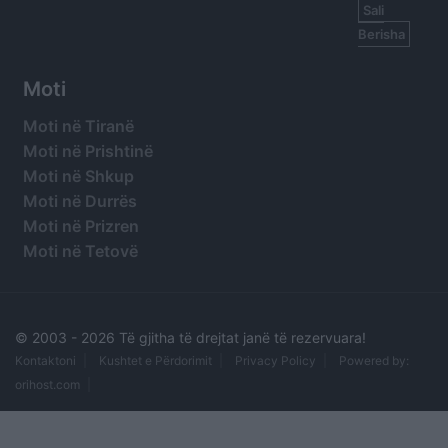
Sali
Berisha
Moti
Moti në Tiranë
Moti në Prishtinë
Moti në Shkup
Moti në Durrës
Moti në Prizren
Moti në Tetovë
© 2003 -
2026 Të gjitha të drejtat janë të rezervuara!
Kontaktoni
Kushtet e Përdorimit
Privacy Policy
Powered by:
orihost.com