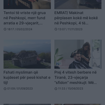
Tentoi të vriste një grua
EMRAT/ Makinat
në Peshkopi, merr fund
përplasen kokë më kokë
arratia e 29-vjeçarit,
në Peshkopi, 4 të
arrestohet në Itali
plagosur
18:17 / 05/02/2024
13:07 / 11/11/2023
schedule
schedule
Fshati mysliman që
Prej 4 vitesh berbere në
kujdeset për pesë kishat e
Tiranë, 23-vjeçarja
tij!
“sfidon” meshkujt: Më
paragjykuan, por sot i
01:09 / 01/09/2023
11:33 / 15/06/2023
schedule
schedule
kam klientët më besnikë