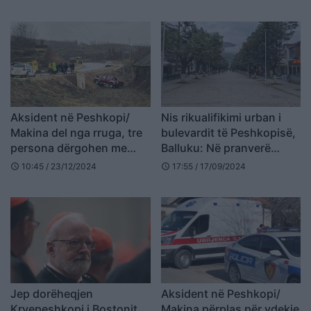
Aksident në Peshkopi/
Nis rikualifikimi urban i
Makina del nga rruga, tre
bulevardit të Peshkopisë,
persona dërgohen me
Balluku: Në pranverë
urgjencë në spital
dorëzojmë edhe pjesën e
10:45 / 23/12/2024
17:55 / 17/09/2024
schedule
schedule
fundit të Rrugës së Arbrit
Jep dorëheqjen
Aksident në Peshkopi/
Kryepeshkopi i Bostonit,
Makina përplas për vdekje