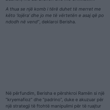
A thua se një komb i tërë duhet të merret me
këto ‘lojëra’ dhe jo me të vërtetën e asaj që po
ndodh në vend”
, deklaroi Berisha.
Në përfundim, Berisha e përshkroi Ramën si një
“kryemafioz” dhe “padrino”, duke e akuzuar për
një strategji të ftohtë manipulimi për të ruajtur