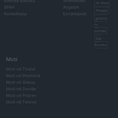
Belinda Balluku
Shëndetësi
Ilir Meta
SPAK
Argetim
Piranjat
Kombëtarja
Enciklopedi
gazeta,
tv,
portale
Sali
Berisha
Moti
Moti në Tiranë
Moti në Prishtinë
Moti në Shkup
Moti në Durrës
Moti në Prizren
Moti në Tetovë