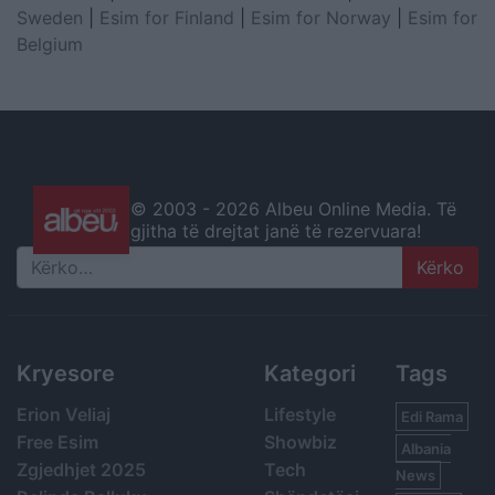
Sweden
|
Esim for Finland
|
Esim for Norway
|
Esim for
Belgium
© 2003 -
2026 Albeu Online Media. Të
gjitha të drejtat janë të rezervuara!
Search
Kryesore
Kategori
Tags
Erion Veliaj
Lifestyle
Edi Rama
Free Esim
Showbiz
Albania
Zgjedhjet 2025
Tech
News