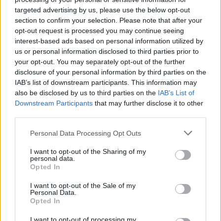
planetin deri në fund të
për vendosjen kamerave
targeted advertising by us, please use the below opt-out
vitit, do sjellë tronditje
inteligjente, por kush e
section to confirm your selection. Please note that after your
ekonomike botërore, mot
garanton sigurinë?!
opt-out request is processed you may continue seeing
ekstrem dhe rritje të
Prindër dhe ekspertë të
interest-based ads based on personal information utilized by
çmimeve të ushqimeve
alarmuar për rrezikun e
us or personal information disclosed to third parties prior to
mundshëm kibernetik
your opt-out. You may separately opt-out of the further
disclosure of your personal information by third parties on the
IAB’s list of downstream participants. This information may
also be disclosed by us to third parties on the
IAB’s List of
Vrau 2 vëllezër shqiptarë
FOTOT/ Ronaldo zbulon
Downstream Participants
that may further disclose it to other
në Patos e një vajzë në
koleksionin luksoz të
third parties.
Belgjikë, ekstradohet nga
makinave me vlerë
SHBA, Sokol Hoxha
dhjetëra miliona euro:
Personal Data Processing Opt Outs
Lodrat e mia
I want to opt-out of the Sharing of my
personal data.
Opted In
I want to opt-out of the Sale of my
Personal Data.
Opted In
Divjaka në protestë/
Revolta qytetare hyn sot
I want to opt-out of processing my