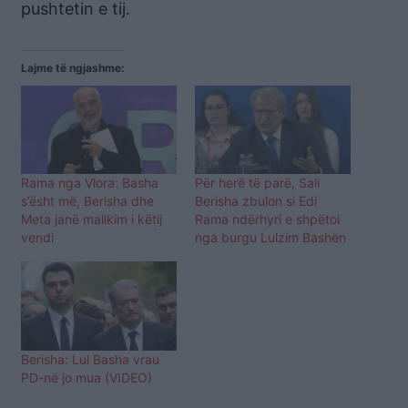
pushtetin e tij.
Lajme të ngjashme:
Rama nga Vlora: Basha
Për herë të parë, Sali
s’ësht më, Berisha dhe
Berisha zbulon si Edi
Meta janë mallkim i këtij
Rama ndërhyri e shpëtoi
vendi
nga burgu Lulzim Bashën
Berisha: Lul Basha vrau
PD-në jo mua (VIDEO)