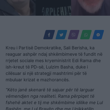
Kreu i Partisë Demokratike, Sali Berisha, ka
reaguar ashpër ndaj shkëmbimeve të fundit në
rrjetet sociale mes kryeministrit Edi Rama dhe
ish-kreut të PD-së, Lulzim Basha, duke i
cilësuar si një strategji mashtrimi për të
mbuluar krizat e mazhorancës.
“Këto janë skenarë të sajuar për të larguar
vëmendjen nga realiteti. Rama përpiqet të
fshehë aktet e tij me shkëmbime idilike me Lul
Bashën, me Lul Bravën dhe me Unikkatilin.