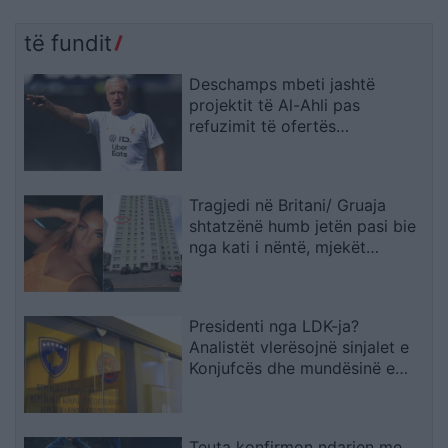
të fundit
Deschamps mbeti jashtë
projektit të Al-Ahli pas
refuzimit të ofertës
multimilionëshe
Tragjedi në Britani/ Gruaja
shtatzënë humb jetën pasi bie
nga kati i nëntë, mjekët
shpëtojnë foshnjën
Presidenti nga LDK-ja?
Analistët vlerësojnë sinjalet e
Konjufcës dhe mundësinë e
marrëveshjes me LVV-në
Teuta konfirmon ndarjen me