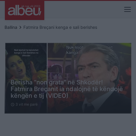
keyboard_arrow_right
Ballina
Fatmira Breçani kenga e sali berishes
Berisha “non grata” në Shkodër!
Fatmira Breçanit ia ndalojnë të këndojë
këngën e tij (VIDEO)
3 vit me parë
schedule