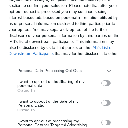
pa e parë
section to confirm your selection. Please note that after your
opt-out request is processed you may continue seeing
interest-based ads based on personal information utilized by
us or personal information disclosed to third parties prior to
your opt-out. You may separately opt-out of the further
disclosure of your personal information by third parties on the
IAB’s list of downstream participants. This information may
also be disclosed by us to third parties on the
IAB’s List of
Downstream Participants
that may further disclose it to other
third parties.
Personal Data Processing Opt Outs
I want to opt-out of the Sharing of my
personal data.
Opted In
I want to opt-out of the Sale of my
Personal Data.
Opted In
Esim for Global
|
Esim for Europe
|
Esim for Caribbean
|
Esim for USA
|
Esim for Italy
|
Esim for Spain
|
Esim
I want to opt-out of processing my
Personal Data for Targeted Advertising.
for Turkey
|
Esim for Germany
|
Esim for Greece
|
Esim