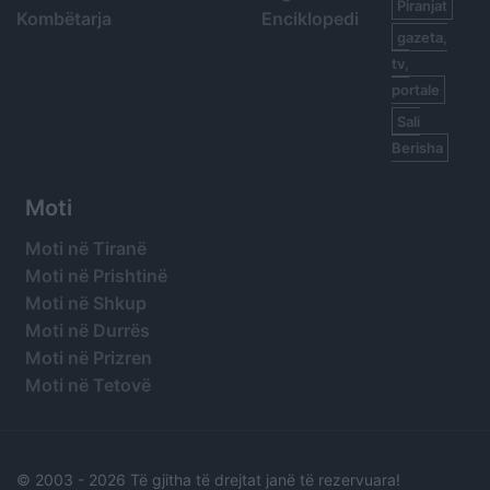
Piranjat
Kombëtarja
Enciklopedi
gazeta,
tv,
portale
Sali
Berisha
Moti
Moti në Tiranë
Moti në Prishtinë
Moti në Shkup
Moti në Durrës
Moti në Prizren
Moti në Tetovë
© 2003 -
2026 Të gjitha të drejtat janë të rezervuara!