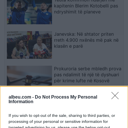
kapitenin Blerim Kotobelli pas
ndryshimit të planeve
Janevska: Në shtator priten
rreth 4.900 nxënës më pak në
klasën e parë
Prokuroria serbe mbledh prova
pas ndalimit të një të dyshuari
për krime lufte në Kosovë
albeu.com -
Do Not Process My Personal
Information
Misteri rreth takimit sekret
Pezeshkian-Khamenei në
Teheran! Ata ishin në një
If you wish to opt-out of the sale, sharing to third parties, or
makinë me xhama të errët,
processing of your personal or sensitive information for
duke e dëgjuar njëri-tjetrin, por
targeted advertising by us, please use the below opt-out