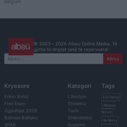
Belgium
© 2003 -
2026 Albeu Online Media. Të
gjitha të drejtat janë të rezervuara!
Search
Kryesore
Kategori
Tags
Erion Veliaj
Lifestyle
Edi Rama
Free Esim
Showbiz
Albania
Zgjedhjet 2025
Tech
News
Belinda Balluku
Shëndetësi
Ilir Meta
SPAK
Argetim