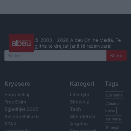
© 2003 -
2026 Albeu Online Media. Të
gjitha të drejtat janë të rezervuara!
Search
Kryesore
Kategori
Tags
Erion Veliaj
Lifestyle
Edi Rama
Free Esim
Showbiz
Albania
Zgjedhjet 2025
Tech
News
Belinda Balluku
Shëndetësi
Ilir Meta
SPAK
Argetim
Piranjat