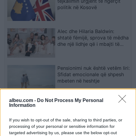
tejkalimin urgjent të ngërçit
politik në Kosovë
Alec dhe Hilaria Baldwin:
shtatë fëmijë, sprova të mëdha
dhe një lidhje që i mbajti të
bashkuar
Pensionimi nuk është vetëm liri:
Sfidat emocionale që shpesh
mbeten në heshtje
albeu.com -
Do Not Process My Personal
Incidenti me vezë në Kuvend:
Information
reagim i çastit apo aksion i
planifikuar? Dyshimet
If you wish to opt-out of the sale, sharing to third parties, or
drejtohen te Ramush Haradinaj
processing of your personal or sensitive information for
targeted advertising by us, please use the below opt-out