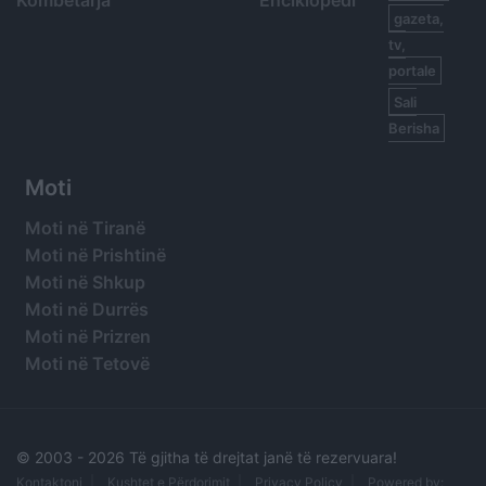
Kombëtarja
Enciklopedi
gazeta,
tv,
portale
Sali
Berisha
Moti
Moti në Tiranë
Moti në Prishtinë
Moti në Shkup
Moti në Durrës
Moti në Prizren
Moti në Tetovë
© 2003 -
2026 Të gjitha të drejtat janë të rezervuara!
Kontaktoni
Kushtet e Përdorimit
Privacy Policy
Powered by: