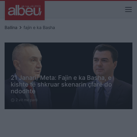
keyboard_arrow_right
Ballina
fajin e ka Basha
21 Janari/ Meta: Fajin e ka Basha, e
kishte të shkruar skenarin çfarë do
ndodhte
2 vit me parë
schedule