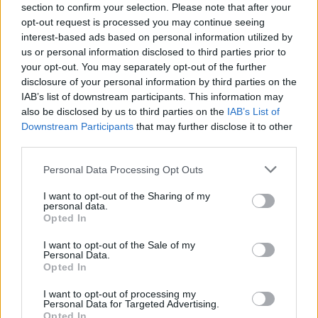
section to confirm your selection. Please note that after your
opt-out request is processed you may continue seeing
interest-based ads based on personal information utilized by
us or personal information disclosed to third parties prior to
your opt-out. You may separately opt-out of the further
disclosure of your personal information by third parties on the
IAB’s list of downstream participants. This information may
also be disclosed by us to third parties on the
IAB’s List of
Downstream Participants
that may further disclose it to other
third parties.
Personal Data Processing Opt Outs
I want to opt-out of the Sharing of my
personal data.
Opted In
I want to opt-out of the Sale of my
Personal Data.
Opted In
Esim for Global
|
Esim for Europe
|
Esim for Caribbean
|
Esim for USA
|
Esim for Italy
|
Esim for Spain
|
Esim
I want to opt-out of processing my
for Turkey
|
Esim for Germany
|
Esim for Greece
|
Esim
Personal Data for Targeted Advertising.
Opted In