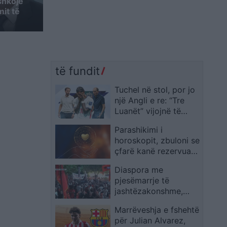
shkojë
it të
të fundit
Tuchel në stol, por jo
një Angli e re: “Tre
Luanët” vijojnë të
ngjajnë me ekipin e
Parashikimi i
Southgate
horoskopit, zbuloni se
çfarë kanë rezervuar
yjet për ju sot
Diaspora me
pjesëmarrje të
jashtëzakonshme,
protestuesit mbërrijnë
Marrëveshja e fshehtë
te komisariati 3: Lironi
për Julian Alvarez,
çunat! Arrestoni