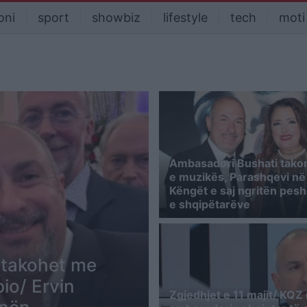
oni
sport
showbiz
lifestyle
tech
moti
Ambasadori Bushati tako
e muzikës, Parashqevi n
Këngët e saj ngritën pes
e shqipëtarëve
 takohet me
io/ Ervin
Zgjedhjet e 11 majit/ KQZ