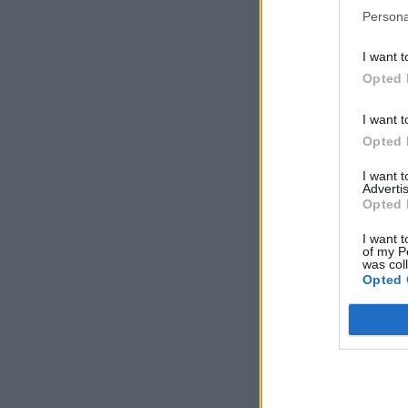
Persona
I want t
Opted 
I want t
Opted 
I want 
Advertis
Opted 
I want t
of my P
was col
Opted 