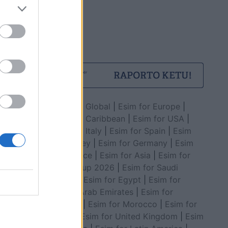
Esim for Global
|
Esim for Europe
|
Esim for Caribbean
|
Esim for USA
|
Esim for Italy
|
Esim for Spain
|
Esim
for Turkey
|
Esim for Germany
|
Esim
for Greece
|
Esim for Asia
|
Esim for
World Cup 2026
|
Esim for Saudi
Arabia
|
Esim for Egypt
|
Esim for
United Arab Emirates
|
Esim for
Balkans
|
Esim for Morocco
|
Esim for
China
|
Esim for United Kingdom
|
Esim