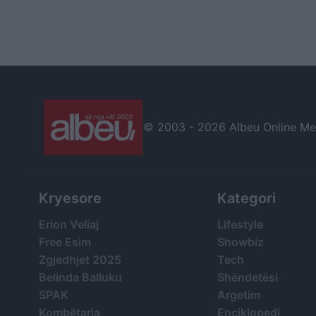
© 2003 -
2026 Albeu Online Medi
Kryesore
Kategori
Erion Veliaj
Lifestyle
Free Esim
Showbiz
Zgjedhjet 2025
Tech
Belinda Balluku
Shëndetësi
SPAK
Argetim
Kombëtarja
Enciklopedi