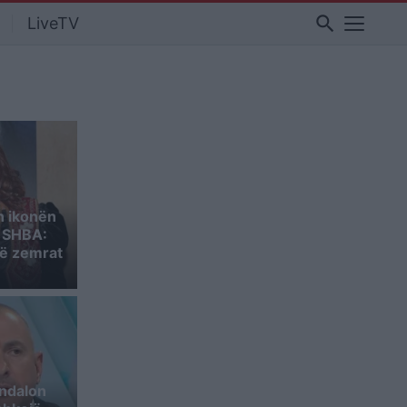
search
LiveTV
n ikonën
ë SHBA:
hë zemrat
 ndalon