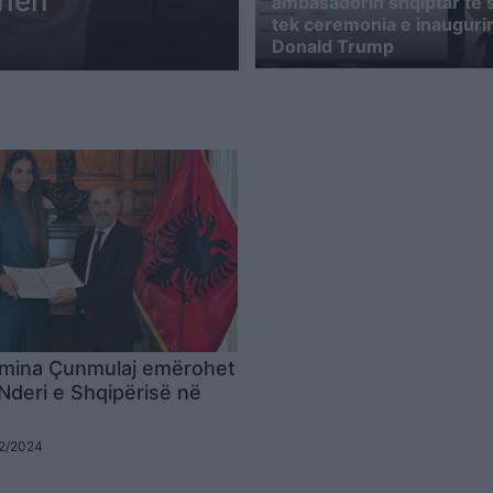
anën
ambasadorin shqiptar të 
tek ceremonia e inaugurim
Donald Trump
Emina Çunmulaj emërohet
 Nderi e Shqipërisë në
02/2024