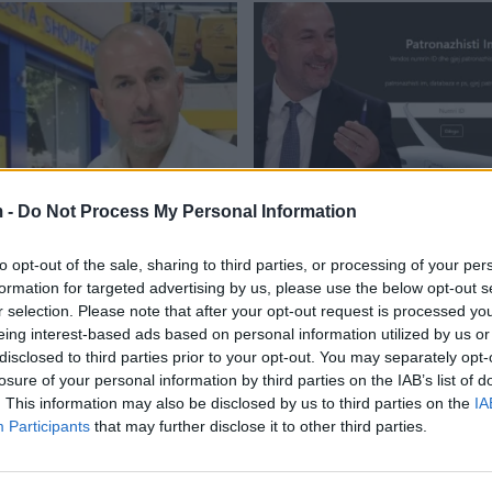
 -
Do Not Process My Personal Information
rkon drejtorin e Postës
Patronazhistëve u janë p
e, kush e zëvendëson
bileta për pushime në Du
to opt-out of the sale, sharing to third parties, or processing of your per
Përgjigjet Ervin Bushati 
formation for targeted advertising by us, please use the below opt-out s
03/2022
11:55 / 06/05/2021
schedule
r selection. Please note that after your opt-out request is processed y
eing interest-based ads based on personal information utilized by us or
disclosed to third parties prior to your opt-out. You may separately opt-
losure of your personal information by third parties on the IAB’s list of
. This information may also be disclosed by us to third parties on the
IA
Participants
that may further disclose it to other third parties.