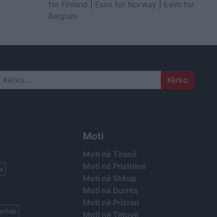
for Finland
|
Esim for Norway
|
Esim for
Belgium
Search
Moti
Moti në Tiranë
Moti në Prishtinë
s
Moti në Shkup
Moti në Durrës
Moti në Prizren
ortale
Moti në Tetovë