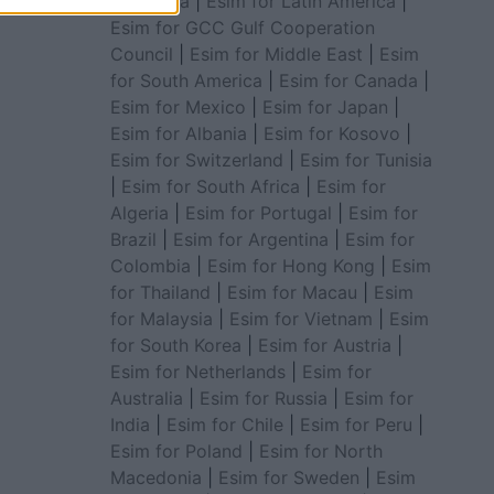
for Africa
|
Esim for Latin America
|
Esim for GCC Gulf Cooperation
Council
|
Esim for Middle East
|
Esim
for South America
|
Esim for Canada
|
Esim for Mexico
|
Esim for Japan
|
Esim for Albania
|
Esim for Kosovo
|
Esim for Switzerland
|
Esim for Tunisia
|
Esim for South Africa
|
Esim for
Algeria
|
Esim for Portugal
|
Esim for
Brazil
|
Esim for Argentina
|
Esim for
Colombia
|
Esim for Hong Kong
|
Esim
for Thailand
|
Esim for Macau
|
Esim
for Malaysia
|
Esim for Vietnam
|
Esim
for South Korea
|
Esim for Austria
|
Esim for Netherlands
|
Esim for
Australia
|
Esim for Russia
|
Esim for
India
|
Esim for Chile
|
Esim for Peru
|
Esim for Poland
|
Esim for North
Macedonia
|
Esim for Sweden
|
Esim