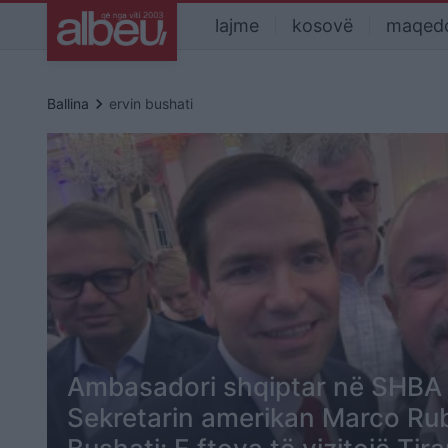
lajme
kosovë
maqed
keyboard_arrow_right
Ballina
ervin bushati
Ambasadori shqiptar në SHBA
Sekretarin amerikan Marco Rub