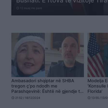
Bushati: E ftova të vizitojë Tir
12 muaj me parë
schedule
Ambasadori shqiptar në SHBA
Modelja 
tregon ç’po ndodh me
‘Konsulle
Parashqevinë: Është në gjendje të
Florida’
rënduar!
21:52 / 18/12/2024
13:55 / 13/
schedule
schedule