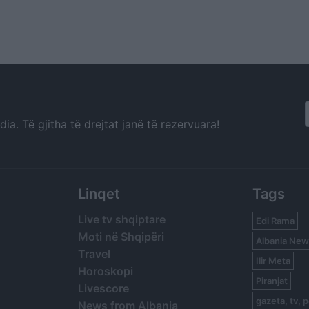
a. Të gjitha të drejtat janë të rezervuara!
Linqet
Tags
Live tv shqiptare
Edi Rama
Moti në Shqipëri
Albania New
Travel
Ilir Meta
Horoskopi
Piranjat
Livescore
gazeta, tv, p
News from Albania