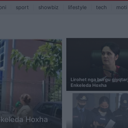
oni
sport
showbiz
lifestyle
tech
moti
Lirohet nga burgu gjyqtar
Enkeleda Hoxha
Enkeleda Hoxha