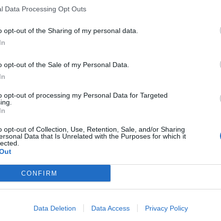
l Data Processing Opt Outs
o opt-out of the Sharing of my personal data.
Në burg për korrupsion 
In
gjyqtaren Enkelejda Hox
ndryshon masën e siguri
o opt-out of the Sale of my Personal Data.
mjekun Shkëlqim Korbi
10:42 / 28/05/2021
schedule
In
to opt-out of processing my Personal Data for Targeted
ing.
In
o opt-out of Collection, Use, Retention, Sale, and/or Sharing
ersonal Data that Is Unrelated with the Purposes for which it
lected.
Out
CONFIRM
 për gjyqtaren e Krujës:
Apeli rrëzon për herë të 
ë me rrjetin e saj shiste
kërkesën e Enkeleda Ho
Data Deletion
Data Access
Privacy Policy
rejtësi!
12:54 / 31/03/2021
schedule