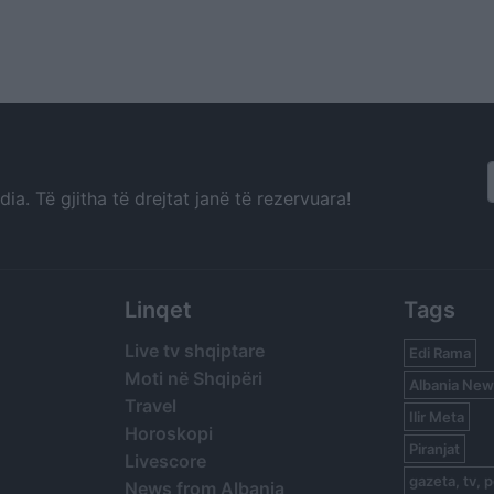
a. Të gjitha të drejtat janë të rezervuara!
Linqet
Tags
Live tv shqiptare
Edi Rama
Moti në Shqipëri
Albania New
Travel
Ilir Meta
Horoskopi
Piranjat
Livescore
gazeta, tv, p
News from Albania