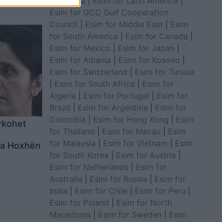
for Africa
|
Esim for Latin America
|
Esim for GCC Gulf Cooperation
Council
|
Esim for Middle East
|
Esim
for South America
|
Esim for Canada
|
Esim for Mexico
|
Esim for Japan
|
Esim for Albania
|
Esim for Kosovo
|
Esim for Switzerland
|
Esim for Tunisia
|
Esim for South Africa
|
Esim for
Algeria
|
Esim for Portugal
|
Esim for
Brazil
|
Esim for Argentina
|
Esim for
Colombia
|
Esim for Hong Kong
|
Esim
ërkohet
for Thailand
|
Esim for Macau
|
Esim
for Malaysia
|
Esim for Vietnam
|
Esim
da Hoxhën
for South Korea
|
Esim for Austria
|
Esim for Netherlands
|
Esim for
Australia
|
Esim for Russia
|
Esim for
India
|
Esim for Chile
|
Esim for Peru
|
Esim for Poland
|
Esim for North
Macedonia
|
Esim for Sweden
|
Esim