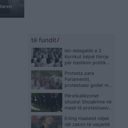
qtaren
të fundit
Ish-delegatët e 2
Korrikut bëjnë thirrje
për bashkim politik
dhe ngritje të shpejtë
Protesta para
të institucioneve
Parlamentit,
protestuesi godet me
gur në kokë një
Përshkallëzohet
efektiv policie
situata! Shoqërime në
masë të protestuesve,
të shtirë në tokë e të
Erling Haaland ndjek
prangosur, policët
një zakon të veçantë
pengojnë pamjet