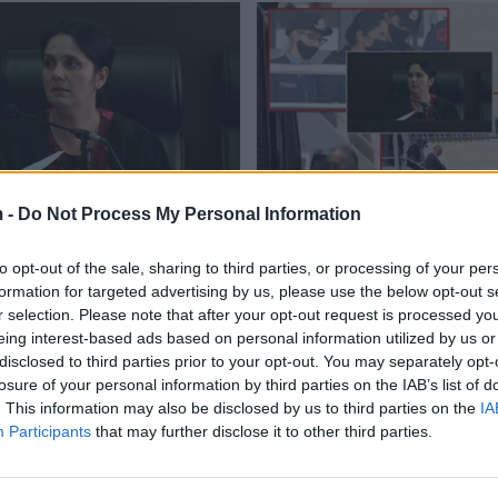
 -
Do Not Process My Personal Information
a për korrupsion, SPAK
U arrestua sot, Prokurori 
imet për gjyqtaren
Sarandës ka lidhje me is
to opt-out of the sale, sharing to third parties, or processing of your per
 Hoxha
gjyqtaren e Krujës që ës
formation for targeted advertising by us, please use the below opt-out s
burg për korrupsion
07/2021
13:17 / 19/06/2021
schedule
r selection. Please note that after your opt-out request is processed y
eing interest-based ads based on personal information utilized by us or
disclosed to third parties prior to your opt-out. You may separately opt-
losure of your personal information by third parties on the IAB’s list of
. This information may also be disclosed by us to third parties on the
IA
Participants
that may further disclose it to other third parties.