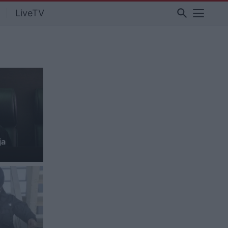
search
LiveTV
ja