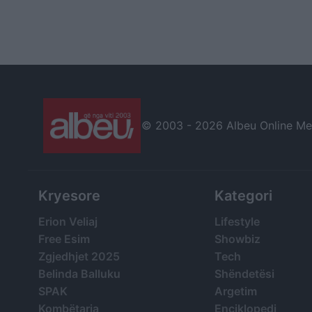
© 2003 -
2026 Albeu Online Medi
Kryesore
Kategori
Erion Veliaj
Lifestyle
Free Esim
Showbiz
Zgjedhjet 2025
Tech
Belinda Balluku
Shëndetësi
SPAK
Argetim
Kombëtarja
Enciklopedi