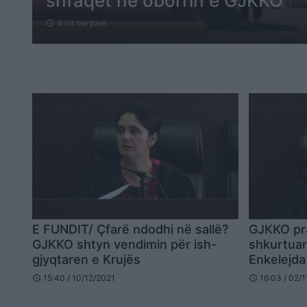
shfaqet në oborrin e GJKKO
4 vit me parë
schedule
E FUNDIT/ Çfarë ndodhi në sallë?
GJKKO pr
GJKKO shtyn vendimin për ish-
shkurtuar
gjyqtaren e Krujës
Enkelejd
15:40 / 10/12/2021
16:03 / 02/
schedule
schedule