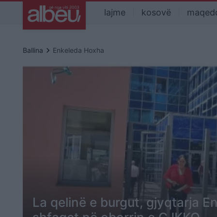
lajme
kosovë
maqed
keyboard_arrow_right
Ballina
Enkeleda Hoxha
La qelinë e burgut, gjyqtarja 