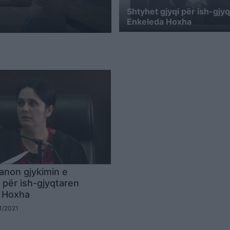
Shtyhet gjyqi për ish-gjy
Enkeleda Hoxha
anon gjykimin e
 për ish-gjyqtaren
a Hoxha
11/2021