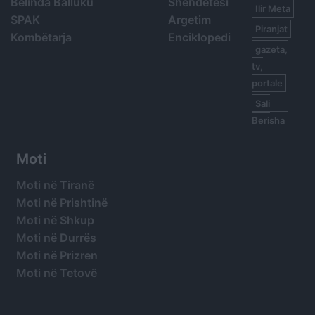
Belinda Balluku
Shëndetësi
Ilir Meta
SPAK
Argetim
Piranjat
Kombëtarja
Enciklopedi
gazeta,
tv,
portale
Sali
Berisha
Moti
Moti në Tiranë
Moti në Prishtinë
Moti në Shkup
Moti në Durrës
Moti në Prizren
Moti në Tetovë