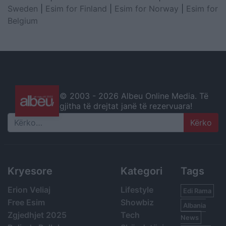
Sweden
|
Esim for Finland
|
Esim for Norway
|
Esim for
Belgium
© 2003 -
2026 Albeu Online Media. Të
gjitha të drejtat janë të rezervuara!
Search
Kryesore
Kategori
Tags
Erion Veliaj
Lifestyle
Edi Rama
Free Esim
Showbiz
Albania
Zgjedhjet 2025
Tech
News