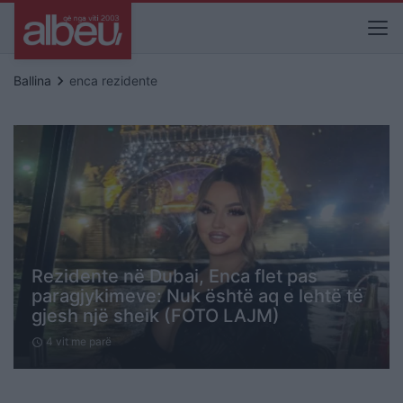
keyboard_arrow_right
Ballina
enca rezidente
Rezidente në Dubai, Enca flet pas
paragjykimeve: Nuk është aq e lehtë të
gjesh një sheik (FOTO LAJM)
4 vit me parë
schedule