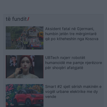
të fundit
Aksident fatal në Gjermani,
humbin jetën tre mërgimtarë
që po ktheheshin nga Kosova
UBTech nxjerr robotët
humanoidë me pamje njerëzore
për shoqëri afatgjatë
Smart #2 sjell sërish makinën e
vogël urbane elektrike me dy
vende