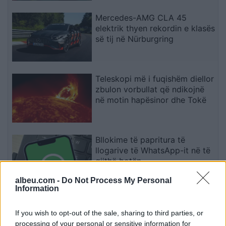
Mercedes-AMG CLA 45
elektrik thyen rekordin e klasës
së tij në Nürburgring
Teleskopi më i fuqishëm diellor
zbulon vorbullat që ndikojnë
në motin hapësinor dhe Tokë
Bllokime të papritura të
llogarive të WhatsApp-it në të
gjithë botën
albeu.com -
Do Not Process My Personal
Information
Drejtues nga OpenAI, Meta dhe
Google bëjnë thirrje për frenim
If you wish to opt-out of the sale, sharing to third parties, or
të IA-së: “Mund të dalë jashtë
processing of your personal or sensitive information for