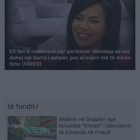
Efi flet si rrallëherë për partnerin: Mendoja se më
duhej një burrë i ashpër, por ai nxjerr më të mirën
time (VIDEO)
të fundit
Mbërrin në Shqipëri nga
Kolumbia “Kimisti” i laboratorit
të kokainës në Frakull