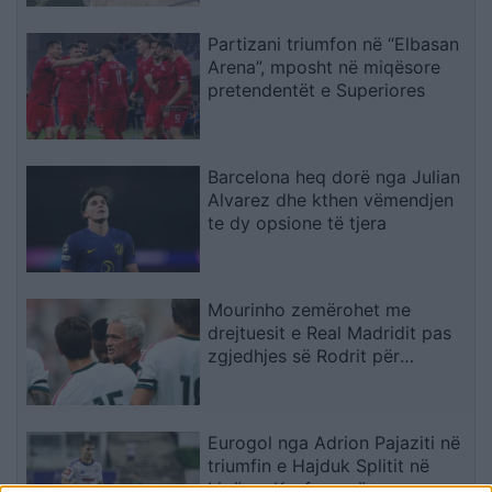
Partizani triumfon në “Elbasan
Arena”, mposht në miqësore
pretendentët e Superiores
Barcelona heq dorë nga Julian
Alvarez dhe kthen vëmendjen
te dy opsione të tjera
Mourinho zemërohet me
drejtuesit e Real Madridit pas
zgjedhjes së Rodrit për
Barcelonën
Eurogol nga Adrion Pajaziti në
triumfin e Hajduk Splitit në
Ligën e Konferencës