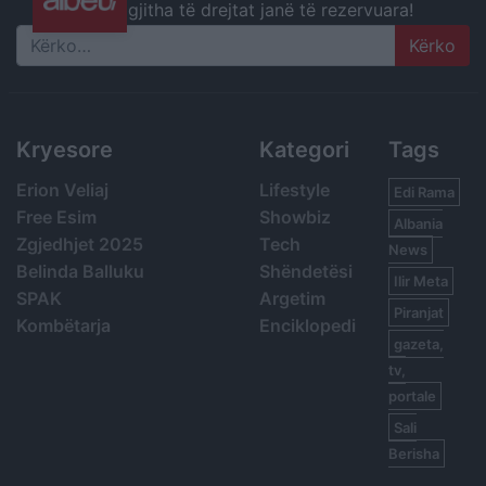
gjitha të drejtat janë të rezervuara!
Search
Kryesore
Kategori
Tags
Erion Veliaj
Lifestyle
Edi Rama
Free Esim
Showbiz
Albania
Zgjedhjet 2025
Tech
News
Belinda Balluku
Shëndetësi
Ilir Meta
SPAK
Argetim
Piranjat
Kombëtarja
Enciklopedi
gazeta,
tv,
portale
Sali
Berisha