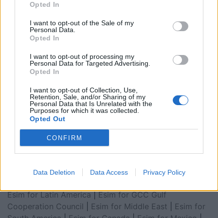
Opted In
I want to opt-out of the Sale of my
Personal Data.
Opted In
I want to opt-out of processing my
Personal Data for Targeted Advertising.
Opted In
I want to opt-out of Collection, Use,
Retention, Sale, and/or Sharing of my
Personal Data that Is Unrelated with the
Purposes for which it was collected.
Esim for Global
|
Esim for Europe
|
Esim for Caribbean
Opted Out
|
Esim for USA
|
Esim for Italy
|
Esim for Spain
|
Esim
for Turkey
|
Esim for Germany
|
Esim for Greece
|
Esim
CONFIRM
for Asia
|
Esim for World Cup 2026
|
Esim for Saudi
Arabia
|
Esim for Egypt
|
Esim for United Arab
Emirates
|
Esim for Balkans
|
Esim for Morocco
|
Esim
Data Deletion
Data Access
Privacy Policy
for China
|
Esim for United Kingdom
|
Esim for Africa
|
Esim for Latin America
|
Esim for GCC Gulf
Cooperation Council
|
Esim for Middle East
|
Esim for