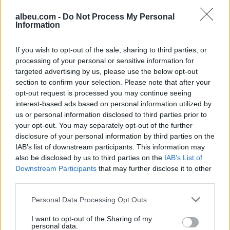
albeu.com -
Do Not Process My Personal
Information
Ceuta përballet me krizë të
rëndë humanitare, hyrja e
If you wish to opt-out of the sale, sharing to third parties, or
72,000 emigrantëve në dy ditë
processing of your personal or sensitive information for
ndez përplasjet politike në
targeted advertising by us, please use the below opt-out
Spanjë
section to confirm your selection. Please note that after your
opt-out request is processed you may continue seeing
Nagavci: Të gjithë deputetët
interest-based ads based on personal information utilized by
mbajnë përgjegjësi për
us or personal information disclosed to third parties prior to
zgjedhjen e Presidentit
your opt-out. You may separately opt-out of the further
disclosure of your personal information by third parties on the
IAB’s list of downstream participants. This information may
also be disclosed by us to third parties on the
IAB’s List of
Downstream Participants
that may further disclose it to other
third parties.
Personal Data Processing Opt Outs
I want to opt-out of the Sharing of my
personal data.