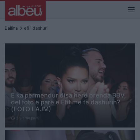
keyboard_arrow_right
Ballina
efi i dashuri
E ka përmendur disa herë brenda BBV,
del foto e parë e Efit me të dashurin?
(FOTO LAJM)
3 vit me parë
schedule