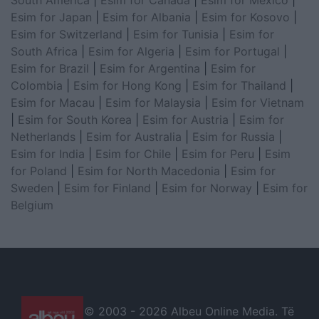
South America
|
Esim for Canada
|
Esim for Mexico
|
Esim for Japan
|
Esim for Albania
|
Esim for Kosovo
|
Esim for Switzerland
|
Esim for Tunisia
|
Esim for
South Africa
|
Esim for Algeria
|
Esim for Portugal
|
Esim for Brazil
|
Esim for Argentina
|
Esim for
Colombia
|
Esim for Hong Kong
|
Esim for Thailand
|
Esim for Macau
|
Esim for Malaysia
|
Esim for Vietnam
|
Esim for South Korea
|
Esim for Austria
|
Esim for
Netherlands
|
Esim for Australia
|
Esim for Russia
|
Esim for India
|
Esim for Chile
|
Esim for Peru
|
Esim
for Poland
|
Esim for North Macedonia
|
Esim for
Sweden
|
Esim for Finland
|
Esim for Norway
|
Esim for
Belgium
© 2003 -
2026 Albeu Online Media. Të