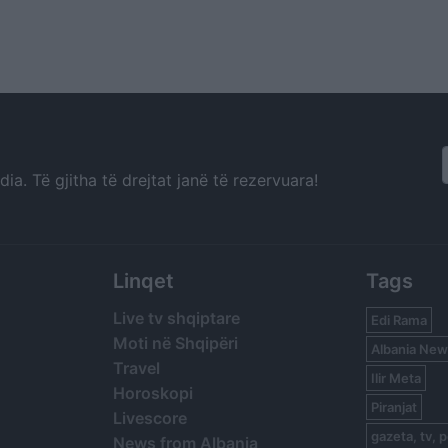
a. Të gjitha të drejtat janë të rezervuara!
Linqet
Tags
Live tv shqiptare
Edi Rama
Moti në Shqipëri
Albania New
Travel
Ilir Meta
Horoskopi
Piranjat
Livescore
gazeta, tv, p
News from Albania