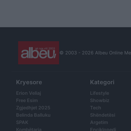
© 2003 -
2026 Albeu Online Medi
Kryesore
Kategori
Erion Veliaj
Lifestyle
Free Esim
Showbiz
Zgjedhjet 2025
Tech
Belinda Balluku
Shëndetësi
SPAK
Argetim
Kombëtarja
Enciklopedi