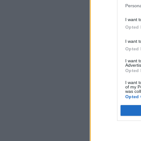
Persona
I want t
Opted 
I want t
Opted 
I want 
Advertis
Opted 
I want t
of my P
was col
Opted 