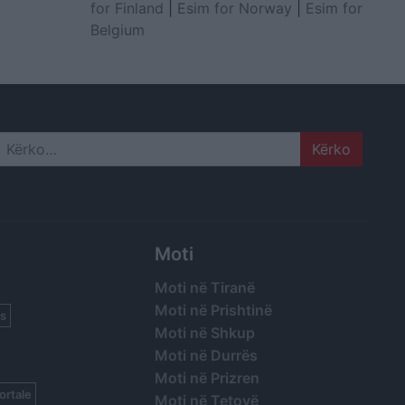
for Finland
|
Esim for Norway
|
Esim for
Belgium
Search
Moti
Moti në Tiranë
Moti në Prishtinë
s
Moti në Shkup
Moti në Durrës
Moti në Prizren
ortale
Moti në Tetovë