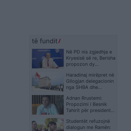
të fundit
Në PD nis zgjedhja e
Kryesisë së re, Berisha
propozon dy
kandidate për
Haradinaj mirëpret në
drejtimin e Këshillit
Gllogjan delegacionin
Kombëtar dhe
nga SHBA dhe
deputetët spikasin në
vlerëson me medalje
garë
Adnan Rrustemi:
Daniel Serwer e Mario
Propozimi i Besnik
Marquez
Tahirit për president
konsensual do ta
Studentët refuzojnë
kishte shmangur
dialogun me Ramën:
krizën