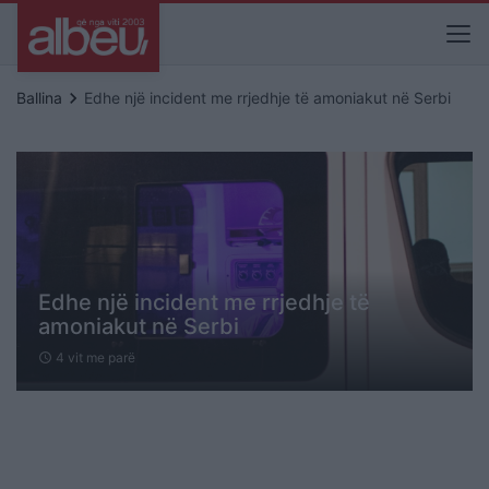
keyboard_arrow_right
Ballina
Edhe një incident me rrjedhje të amoniakut në Serbi
Edhe një incident me rrjedhje të
amoniakut në Serbi
4 vit me parë
schedule