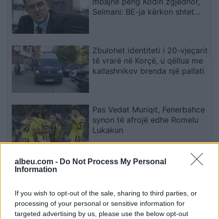
mbajnë peng Kodin zgjedhor,
Selmani: BE-ja kërkon shtet
ligjor funksional
Zbulohet identiteti i 20-vjeçarit
të vrarë në Korçë, u qëllua me
kallashnikov brenda një pallati
Pas Vedat Muriqit, Fenerbahce
synon të afrojë edhe Romelu
Lukakun
albeu.com -
Do Not Process My Personal
Bajqinovci: Opozita dëshiron të
Information
qëndrojë për
Kryeparlamentarin, por të
If you wish to opt-out of the sale, sharing to third parties, or
largohet për Presidentin
processing of your personal or sensitive information for
targeted advertising by us, please use the below opt-out