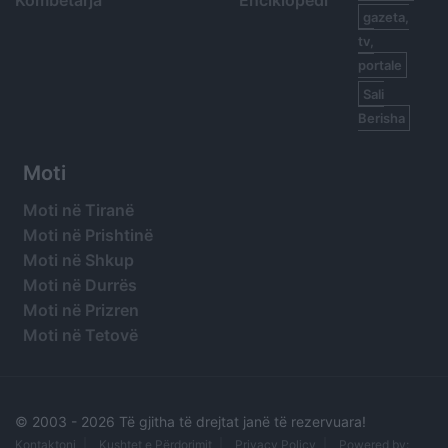
Kombëtarja
Enciklopedi
gazeta,
tv,
portale
Sali
Berisha
Moti
Moti në Tiranë
Moti në Prishtinë
Moti në Shkup
Moti në Durrës
Moti në Prizren
Moti në Tetovë
© 2003 -
2026 Të gjitha të drejtat janë të rezervuara!
Kontaktoni
Kushtet e Përdorimit
Privacy Policy
Powered by: