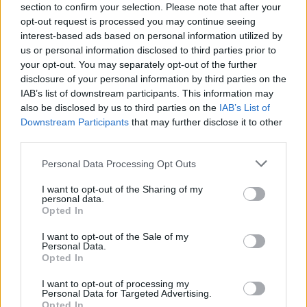
section to confirm your selection. Please note that after your
opt-out request is processed you may continue seeing
interest-based ads based on personal information utilized by
us or personal information disclosed to third parties prior to
your opt-out. You may separately opt-out of the further
disclosure of your personal information by third parties on the
IAB’s list of downstream participants. This information may
also be disclosed by us to third parties on the
IAB’s List of
Downstream Participants
that may further disclose it to other
third parties.
Personal Data Processing Opt Outs
I want to opt-out of the Sharing of my
personal data.
Opted In
I want to opt-out of the Sale of my
Personal Data.
Opted In
Esim for Global
|
Esim for Europe
|
Esim for Caribbean
|
Esim for USA
|
Esim for Italy
|
Esim for Spain
|
Esim
I want to opt-out of processing my
for Turkey
|
Esim for Germany
|
Esim for Greece
|
Esim
Personal Data for Targeted Advertising.
Opted In