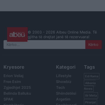
© 2003 -
2026 Albeu Online Media. Të
gjitha të drejtat janë të rezervuara!
Search
Kryesore
Kategori
Tags
Erion Veliaj
Lifestyle
Edi Rama
Free Esim
Showbiz
Albania
Zgjedhjet 2025
Tech
News
Belinda Balluku
Shëndetësi
Ilir Meta
SPAK
Argetim
Piranjat