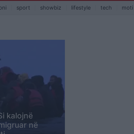
oni
sport
showbiz
lifestyle
tech
moti
i kalojnë
emigruar në