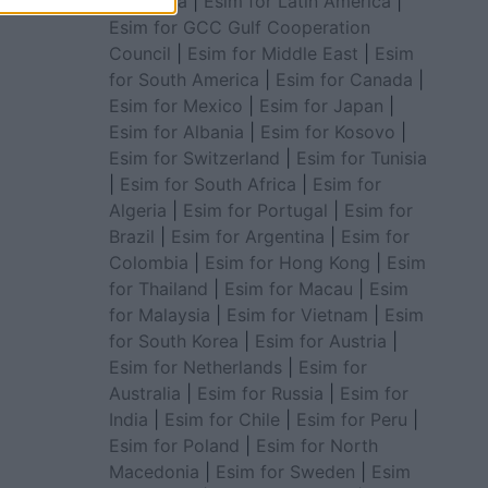
for Africa
|
Esim for Latin America
|
Esim for GCC Gulf Cooperation
Council
|
Esim for Middle East
|
Esim
for South America
|
Esim for Canada
|
Esim for Mexico
|
Esim for Japan
|
Esim for Albania
|
Esim for Kosovo
|
Esim for Switzerland
|
Esim for Tunisia
|
Esim for South Africa
|
Esim for
Algeria
|
Esim for Portugal
|
Esim for
Brazil
|
Esim for Argentina
|
Esim for
Colombia
|
Esim for Hong Kong
|
Esim
for Thailand
|
Esim for Macau
|
Esim
for Malaysia
|
Esim for Vietnam
|
Esim
for South Korea
|
Esim for Austria
|
Esim for Netherlands
|
Esim for
Australia
|
Esim for Russia
|
Esim for
India
|
Esim for Chile
|
Esim for Peru
|
Esim for Poland
|
Esim for North
Macedonia
|
Esim for Sweden
|
Esim