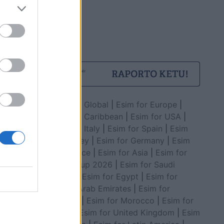
Esim for Global
|
Esim for Europe
|
Esim for Caribbean
|
Esim for USA
|
Esim for Italy
|
Esim for Spain
|
Esim
for Turkey
|
Esim for Germany
|
Esim
for Greece
|
Esim for Asia
|
Esim for
World Cup 2026
|
Esim for Saudi
Arabia
|
Esim for Egypt
|
Esim for
United Arab Emirates
|
Esim for
Balkans
|
Esim for Morocco
|
Esim for
China
|
Esim for United Kingdom
|
Esim