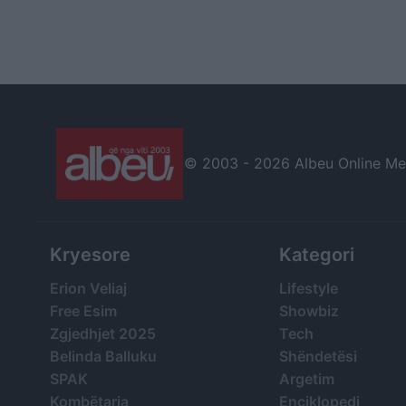
© 2003 -
2026 Albeu Online Medi
Kryesore
Kategori
Erion Veliaj
Lifestyle
Free Esim
Showbiz
Zgjedhjet 2025
Tech
Belinda Balluku
Shëndetësi
SPAK
Argetim
Kombëtarja
Enciklopedi