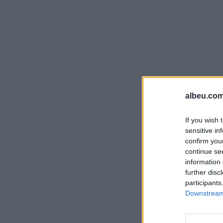
albeu.com
If you wish 
sensitive in
confirm you
continue se
information 
further disc
participants
Downstream 