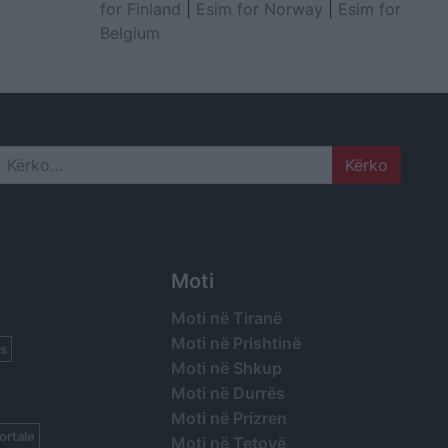
for Finland
|
Esim for Norway
|
Esim for
Belgium
Search
Moti
Moti në Tiranë
Moti në Prishtinë
s
Moti në Shkup
Moti në Durrës
Moti në Prizren
ortale
Moti në Tetovë