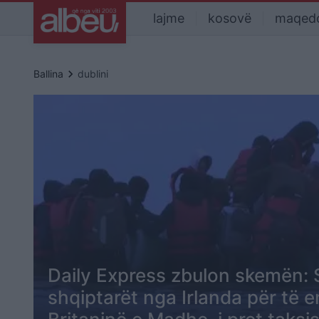
lajme
kosovë
maqed
keyboard_arrow_right
Ballina
dublini
Daily Express zbulon skemën: S
shqiptarët nga Irlanda për të 