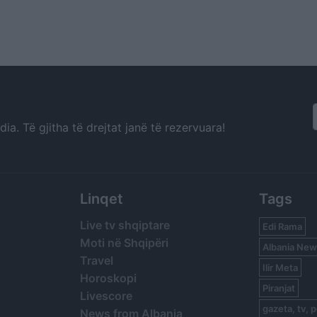
a. Të gjitha të drejtat janë të rezervuara!
Linqet
Tags
Live tv shqiptare
Edi Rama
Moti në Shqipëri
Albania New
Travel
Ilir Meta
Horoskopi
Piranjat
Livescore
gazeta, tv, p
News from Albania