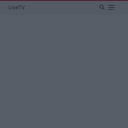
search
LiveTV