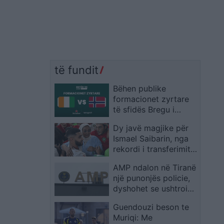
të fundit
Bëhen publike
formacionet zyrtare
të sfidës Bregu i
Fildishtë – Norvegjia,
Dy javë magjike për
titullarë nga minuta e
Ismael Saibarin, nga
parë emrat kryesorë
rekordi i transferimit
te Bayern Munich te
AMP ndalon në Tiranë
protagonisti i Marokut
një punonjës policie,
dyshohet se ushtroi
dhunë ndaj vajzës së
Guendouzi beson te
mitur
Muriqi: Me