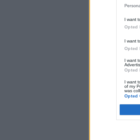
Persona
I want t
Opted 
I want t
Opted 
I want 
Advertis
Opted 
I want t
of my P
was col
Opted 