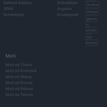
Belinda Balluku
Shëndetësi
Ilir Meta
SPAK
Argetim
Piranjat
Kombëtarja
Enciklopedi
gazeta,
tv,
portale
Sali
Berisha
Moti
Moti në Tiranë
Moti në Prishtinë
Moti në Shkup
Moti në Durrës
Moti në Prizren
Moti në Tetovë