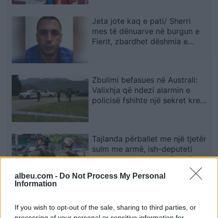
Jeta jote kaq e pati/ Sherri
mes të dënuarve në burgun e
Fierit, zbardhet dëshmia e
Denis Bajrit: Urdhrin për të më
sulmuar e dha Ibrahim Lici…
Zbulimi befasues në Australi:
Valixhja që ndezi alarmin e
policisë fshihte një sekret krejt
tjetër
Tajlanda përballet me një tjetër
sulm me armë, ish-deputeti
plagos zyrtarin e lartë vetëm
tre ditë pas masakrës me 7
albeu.com -
Do Not Process My Personal
viktima
Information
Politico: Sfida e Vannacci-t dhe
7% që mund të vendosë
If you wish to opt-out of the sale, sharing to third parties, or
zgjedhjet, arsyet pse Meloni
processing of your personal or sensitive information for