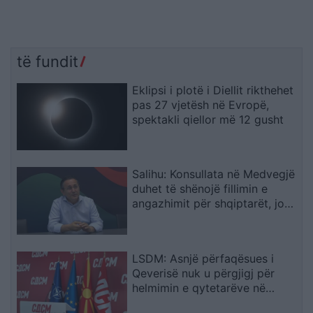
të fundit
Eklipsi i plotë i Diellit rikthehet
pas 27 vjetësh në Evropë,
spektakli qiellor më 12 gusht
Salihu: Konsullata në Medvegjë
duhet të shënojë fillimin e
angazhimit për shqiptarët, jo
fundin e tij
LSDM: Asnjë përfaqësues i
Qeverisë nuk u përgjigj për
helmimin e qytetarëve në
Gostivar