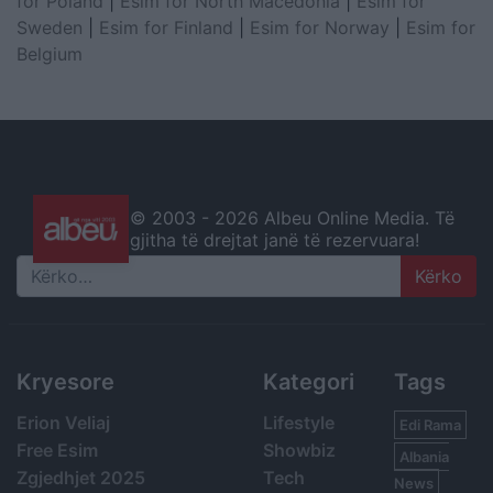
for Poland
|
Esim for North Macedonia
|
Esim for
Sweden
|
Esim for Finland
|
Esim for Norway
|
Esim for
Belgium
© 2003 -
2026 Albeu Online Media. Të
gjitha të drejtat janë të rezervuara!
Search
Kryesore
Kategori
Tags
Erion Veliaj
Lifestyle
Edi Rama
Free Esim
Showbiz
Albania
Zgjedhjet 2025
Tech
News