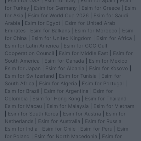
|
Esim for USA
|
Esim for Italy
|
Esim for Spain
|
Esim
for Turkey
|
Esim for Germany
|
Esim for Greece
|
Esim
for Asia
|
Esim for World Cup 2026
|
Esim for Saudi
Arabia
|
Esim for Egypt
|
Esim for United Arab
Emirates
|
Esim for Balkans
|
Esim for Morocco
|
Esim
for China
|
Esim for United Kingdom
|
Esim for Africa
|
Esim for Latin America
|
Esim for GCC Gulf
Cooperation Council
|
Esim for Middle East
|
Esim for
South America
|
Esim for Canada
|
Esim for Mexico
|
Esim for Japan
|
Esim for Albania
|
Esim for Kosovo
|
Esim for Switzerland
|
Esim for Tunisia
|
Esim for
South Africa
|
Esim for Algeria
|
Esim for Portugal
|
Esim for Brazil
|
Esim for Argentina
|
Esim for
Colombia
|
Esim for Hong Kong
|
Esim for Thailand
|
Esim for Macau
|
Esim for Malaysia
|
Esim for Vietnam
|
Esim for South Korea
|
Esim for Austria
|
Esim for
Netherlands
|
Esim for Australia
|
Esim for Russia
|
Esim for India
|
Esim for Chile
|
Esim for Peru
|
Esim
for Poland
|
Esim for North Macedonia
|
Esim for