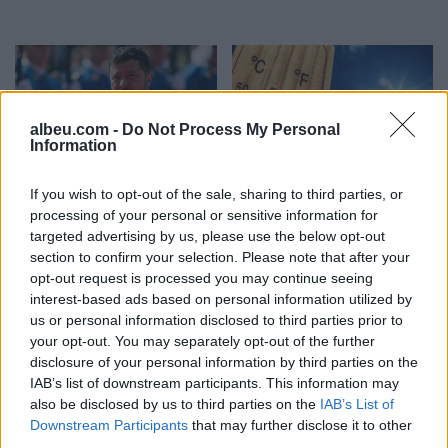
albeu.com -
Do Not Process My Personal
Information
Zelensky paralajmëron:
Ditëve shumë të nxehta
If you wish to opt-out of the sale, sharing to third parties, or
Rusia mund të presë deri
po u vjen fundi?
processing of your personal or sensitive information for
në 50 mijë trupa nga
Meteorologia tregon se
targeted advertising by us, please use the below opt-out
Koreja e Veriut
kur nis rënia e
section to confirm your selection. Please note that after your
temperaturave
opt-out request is processed you may continue seeing
interest-based ads based on personal information utilized by
us or personal information disclosed to third parties prior to
your opt-out. You may separately opt-out of the further
disclosure of your personal information by third parties on the
IAB’s list of downstream participants. This information may
also be disclosed by us to third parties on the
IAB’s List of
Protestuesit vijojnë
Zjarri në Krujë, Nufi dhe
Downstream Participants
that may further disclose it to other
qëndresën, pas fjalimeve
Lamallari: Forcat po
third parties.