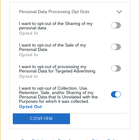
nis marshimi në Bulevard:
ndërhyjnë nga toka dhe
“Nesër më shumë!”
ajri
Personal Data Processing Opt Outs
I want to opt-out of the Sharing of my
personal data.
Opted In
I want to opt-out of the Sale of my
Personal Data.
Opted In
Senati konfirmon me
Protesta hyn në ditën e
I want to opt-out of processing my
rezultat të ngushtë ish-
70-të, Arben Kola:
Personal Data for Targeted Advertising.
avokatin e Trumpit si
Qëndresa do të vijojë deri
Opted In
Prokuror të Përgjithshëm
në shtator, edhe diaspora
të SHBA-së
do të angazhohet
I want to opt-out of Collection, Use,
Retention, Sale, and/or Sharing of my
Personal Data that Is Unrelated with the
Purposes for which it was collected.
Opted Out
CONFIRM
Sulmet ruse godasin
Protesta hyn në ditën e
zonat pranë Kievit, vriten
70-të, qytetarët