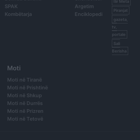
Ilir Meta
SPAK
Argetim
Piranjat
Kombëtarja
Enciklopedi
gazeta,
tv,
portale
Sali
Berisha
Moti
Moti në Tiranë
Moti në Prishtinë
Moti në Shkup
Moti në Durrës
Moti në Prizren
Moti në Tetovë