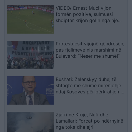
VIDEO/ Ernest Muçi vijon
formën pozitive, sulmuesi
shqiptar krijon golin nga një
pozicion i vështirë
Protestuesit vijojnë qëndresën,
pas fjalimeve nis marshimi në
Bulevard: “Nesër më shumë!”
Bushati: Zelenskyy duhej të
shfaqte më shumë mirënjohje
ndaj Kosovës për përkrahjen e
Ukrainës
Zjarri në Krujë, Nufi dhe
Lamallari: Forcat po ndërhyjnë
nga toka dhe ajri