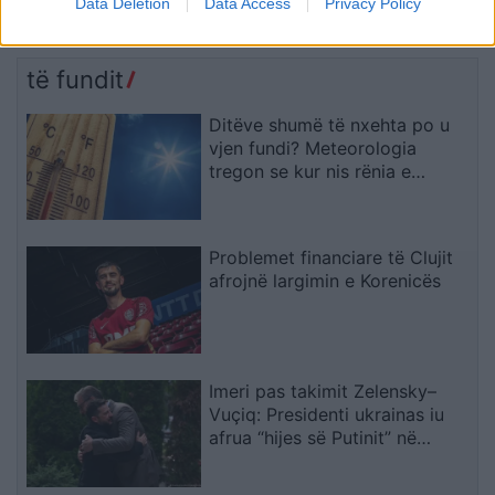
Data Deletion
Data Access
Privacy Policy
tre persona, përfshirë një
grumbullohen në sheshin
fëmijë
“Skënderbej”: Rama, jep
dorëheqjen!
të fundit
Ditëve shumë të nxehta po u
vjen fundi? Meteorologia
tregon se kur nis rënia e
temperaturave
Problemet financiare të Clujit
afrojnë largimin e Korenicës
Imeri pas takimit Zelensky–
Vuçiq: Presidenti ukrainas iu
afrua “hijes së Putinit” në
Ballkan