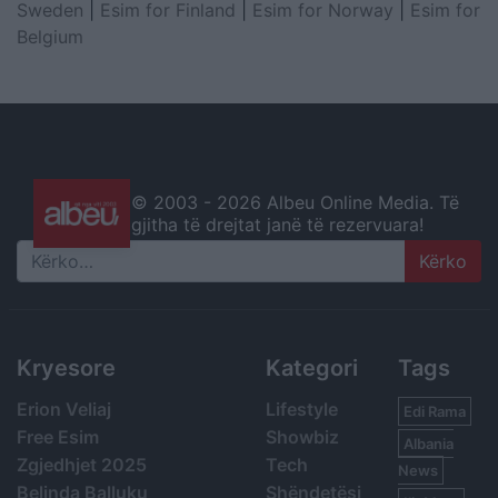
Sweden
|
Esim for Finland
|
Esim for Norway
|
Esim for
Belgium
© 2003 -
2026 Albeu Online Media. Të
gjitha të drejtat janë të rezervuara!
Search
Kryesore
Kategori
Tags
Erion Veliaj
Lifestyle
Edi Rama
Free Esim
Showbiz
Albania
Zgjedhjet 2025
Tech
News
Belinda Balluku
Shëndetësi