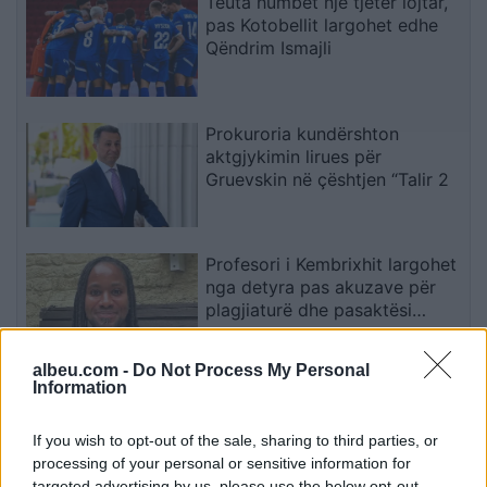
Teuta humbet një tjetër lojtar,
pas Kotobellit largohet edhe
Qëndrim Ismajli
Prokuroria kundërshton
aktgjykimin lirues për
Gruevskin në çështjen “Talir 2
Profesori i Kembrixhit largohet
nga detyra pas akuzave për
plagjiaturë dhe pasaktësi
akademike
albeu.com -
Do Not Process My Personal
Information
Sllovakia përballet me vapë
ekstreme, termometri arrin
42.2 gradë Celsius
If you wish to opt-out of the sale, sharing to third parties, or
processing of your personal or sensitive information for
targeted advertising by us, please use the below opt-out