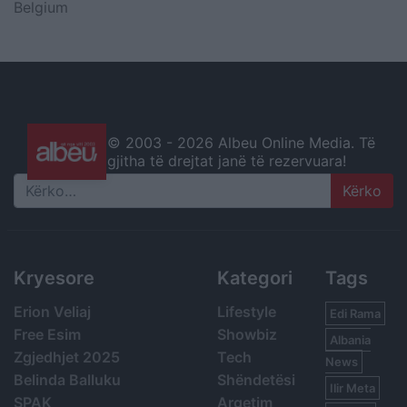
Belgium
© 2003 -
2026 Albeu Online Media. Të
gjitha të drejtat janë të rezervuara!
Search
Kryesore
Kategori
Tags
Erion Veliaj
Lifestyle
Edi Rama
Free Esim
Showbiz
Albania
Zgjedhjet 2025
Tech
News
Belinda Balluku
Shëndetësi
Ilir Meta
SPAK
Argetim