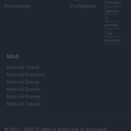
Piranjat
Kombëtarja
Enciklopedi
gazeta,
tv,
portale
Sali
Berisha
Moti
Moti në Tiranë
Moti në Prishtinë
Moti në Shkup
Moti në Durrës
Moti në Prizren
Moti në Tetovë
© 2003 -
2026 Të gjitha të drejtat janë të rezervuara!