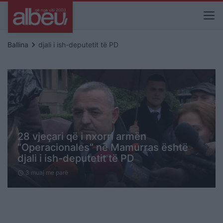
keyboard_arrow_right
Ballina
djali i ish-deputetit të PD
28 vjeçari që i nxorri armën
“Operacionales” në Mamurras është
djali i ish-deputetit të PD
3 muaj me parë
schedule