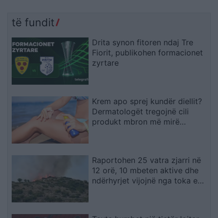
të fundit
Drita synon fitoren ndaj Tre
Fiorit, publikohen formacionet
zyrtare
Krem apo sprej kundër diellit?
Dermatologët tregojnë cili
produkt mbron më mirë
lëkurën
Raportohen 25 vatra zjarri në
12 orë, 10 mbeten aktive dhe
ndërhyrjet vijojnë nga toka e
ajri