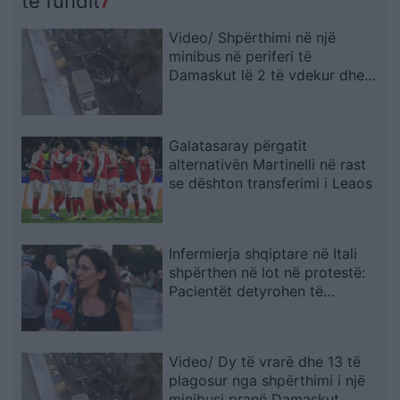
të fundit
Video/ Shpërthimi në një
minibus në periferi të
Damaskut lë 2 të vdekur dhe
13 të plagosur
Galatasaray përgatit
alternativën Martinelli në rast
se dështon transferimi i Leaos
Infermierja shqiptare në Itali
shpërthen në lot në protestë:
Pacientët detyrohen të
kërkojnë kurim jashtë vendit
Video/ Dy të vrarë dhe 13 të
plagosur nga shpërthimi i një
minibusi pranë Damaskut