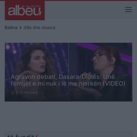
keyboard_arrow_right
Ballina
dilla dhe deasra
Agravon debati, Dasara-Diolës: Unë
fëmijët e mi nuk i lë me njerkën (VIDEO)
3 vit me parë
schedule