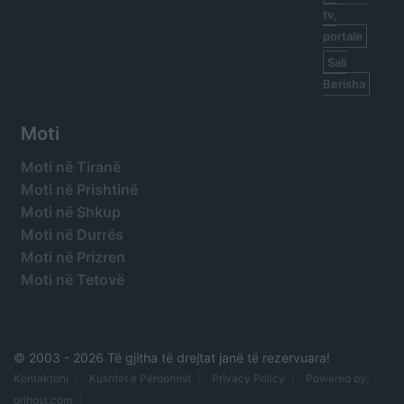
tv,
portale
Sali
Berisha
Moti
Moti në Tiranë
Moti në Prishtinë
Moti në Shkup
Moti në Durrës
Moti në Prizren
Moti në Tetovë
© 2003 -
2026 Të gjitha të drejtat janë të rezervuara!
Kontaktoni
Kushtet e Përdorimit
Privacy Policy
Powered by:
orihost.com