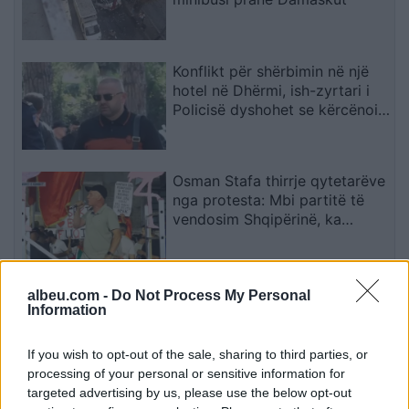
Konflikt për shërbimin në një
hotel në Dhërmi, ish-zyrtari i
Policisë dyshohet se kërcënoi
kamerierin dhe administratorin
Osman Stafa thirrje qytetarëve
nga protesta: Mbi partitë të
vendosim Shqipërinë, ka
ardhur koha e brezit të ri
Don Xhoni i kthehet ashpër një
albeu.com -
Do Not Process My Personal
personi në publik, çfarë ndodhi
Information
me reperin?
If you wish to opt-out of the sale, sharing to third parties, or
processing of your personal or sensitive information for
targeted advertising by us, please use the below opt-out