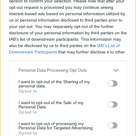
section to confirm your selection. Please note that after your
opt-out request is processed you may continue seeing
interest-based ads based on personal information utilized by
us or personal information disclosed to third parties prior to
your opt-out. You may separately opt-out of the further
disclosure of your personal information by third parties on the
IAB’s list of downstream participants. This information may
also be disclosed by us to third parties on the
IAB’s List of
Downstream Participants
that may further disclose it to other
third parties.
Personal Data Processing Opt Outs
I want to opt-out of the Sharing of my
personal data.
Opted In
I want to opt-out of the Sale of my
Personal Data.
Esim for Global
|
Esim for Europe
|
Esim for Caribbean
Opted In
|
Esim for USA
|
Esim for Italy
|
Esim for Spain
|
Esim
for Turkey
|
Esim for Germany
|
Esim for Greece
|
Esim
I want to opt-out of processing my
Personal Data for Targeted Advertising.
for Asia
|
Esim for World Cup 2026
|
Esim for Saudi
Opted In