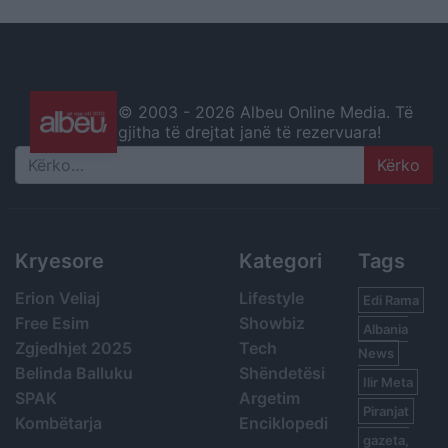
© 2003 -
2026 Albeu Online Media. Të
gjitha të drejtat janë të rezervuara!
Search
Kryesore
Kategori
Tags
Erion Veliaj
Lifestyle
Edi Rama
Free Esim
Showbiz
Albania
Zgjedhjet 2025
Tech
News
Belinda Balluku
Shëndetësi
Ilir Meta
SPAK
Argetim
Piranjat
Kombëtarja
Enciklopedi
gazeta,