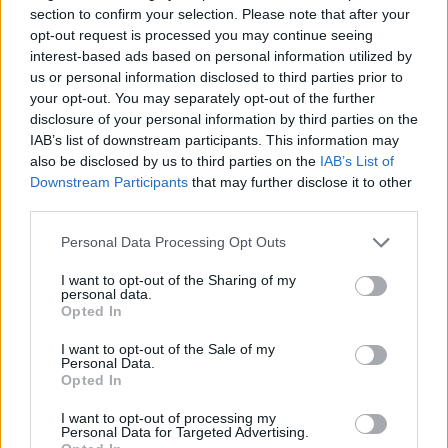
section to confirm your selection. Please note that after your
opt-out request is processed you may continue seeing
interest-based ads based on personal information utilized by
us or personal information disclosed to third parties prior to
your opt-out. You may separately opt-out of the further
disclosure of your personal information by third parties on the
IAB’s list of downstream participants. This information may
also be disclosed by us to third parties on the
IAB’s List of
Downstream Participants
that may further disclose it to other
third parties.
Personal Data Processing Opt Outs
I want to opt-out of the Sharing of my
personal data.
Opted In
I want to opt-out of the Sale of my
Personal Data.
Esim for Global
|
Esim for Europe
|
Esim for Caribbean
Opted In
|
Esim for USA
|
Esim for Italy
|
Esim for Spain
|
Esim
I want to opt-out of processing my
for Turkey
|
Esim for Germany
|
Esim for Greece
|
Esim
Personal Data for Targeted Advertising.