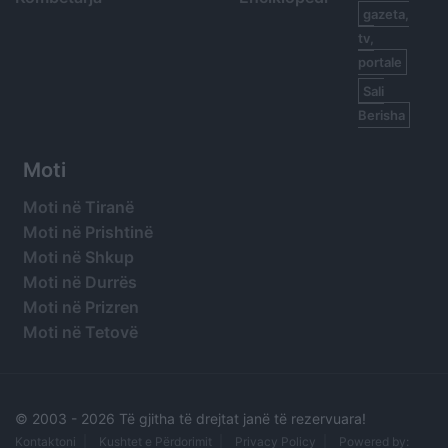
gazeta,
tv,
portale
Sali
Berisha
Moti
Moti në Tiranë
Moti në Prishtinë
Moti në Shkup
Moti në Durrës
Moti në Prizren
Moti në Tetovë
© 2003 -
2026 Të gjitha të drejtat janë të rezervuara!
Kontaktoni
Kushtet e Përdorimit
Privacy Policy
Powered by: