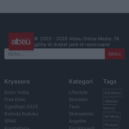
© 2003 -
2026 Albeu Online Media. Të
gjitha të drejtat janë të rezervuara!
Search
Kryesore
Kategori
Tags
Erion Veliaj
Lifestyle
Edi Rama
Free Esim
Showbiz
Albania
Zgjedhjet 2025
Tech
News
Belinda Balluku
Shëndetësi
Ilir Meta
SPAK
Argetim
Piranjat
Kombëtarja
Enciklopedi