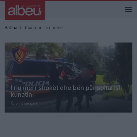
keyboard_arrow_right
Ballina
dhune policia tirane
I riu merr shokët dhe bën për spital ish-
kunatin
5 vit me parë
schedule