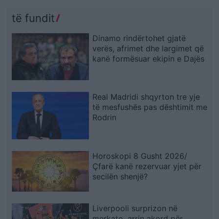
të fundit
Dinamo rindërtohet gjatë
verës, afrimet dhe largimet që
kanë formësuar ekipin e Dajës
Real Madridi shqyrton tre yje
të mesfushës pas dështimit me
Rodrin
Horoskopi 8 Gusht 2026/
Çfarë kanë rezervuar yjet për
secilën shenjë?
Liverpooli surprizon në
merkato, arrin akord për