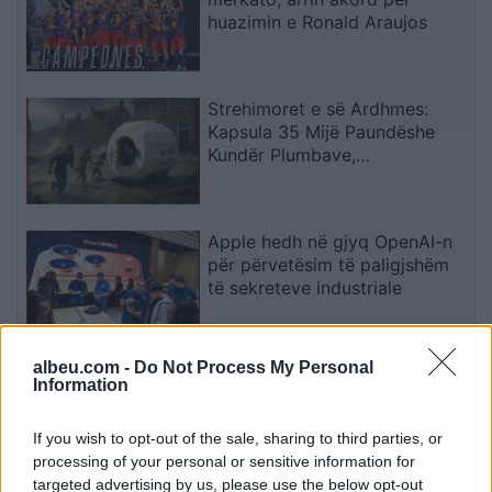
huazimin e Ronald Araujos
Strehimoret e së Ardhmes:
Kapsula 35 Mijë Paundëshe
Kundër Plumbave,
Shpërthimeve dhe Fatkeqësive
Natyrore
Apple hedh në gjyq OpenAI-n
për përvetësim të paligjshëm
të sekreteve industriale
albeu.com -
Do Not Process My Personal
Ndeshja Argjentinë–Egjipt
Information
vendos rekord historik në
Google, kërkimet arrijnë nivele
If you wish to opt-out of the sale, sharing to third parties, or
të papara
processing of your personal or sensitive information for
targeted advertising by us, please use the below opt-out