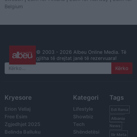
Belgium
© 2003 -
2026 Albeu Online Media. Të
gjitha të drejtat janë të rezervuara!
Search
Kryesore
Kategori
Tags
Erion Veliaj
Lifestyle
Edi Rama
Free Esim
Showbiz
Albania
Zgjedhjet 2025
Tech
News
Belinda Balluku
Shëndetësi
Ilir Meta