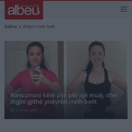
keyboard_arrow_right
Ballina
dhjami rreth belit
Konsumoni këtë pije për një muaj, dhe
digjni gjithë yndyrën rreth belit
4 vit me parë
schedule