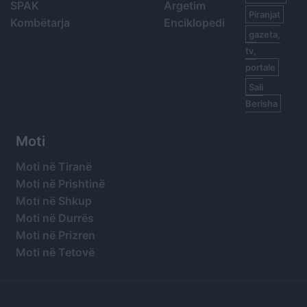
SPAK
Argetim
Piranjat
Kombëtarja
Enciklopedi
gazeta,
tv,
portale
Sali
Berisha
Moti
Moti në Tiranë
Moti në Prishtinë
Moti në Shkup
Moti në Durrës
Moti në Prizren
Moti në Tetovë