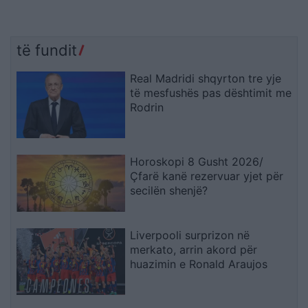
të fundit
Real Madridi shqyrton tre yje
të mesfushës pas dështimit me
Rodrin
Horoskopi 8 Gusht 2026/
Çfarë kanë rezervuar yjet për
secilën shenjë?
Liverpooli surprizon në
merkato, arrin akord për
huazimin e Ronald Araujos