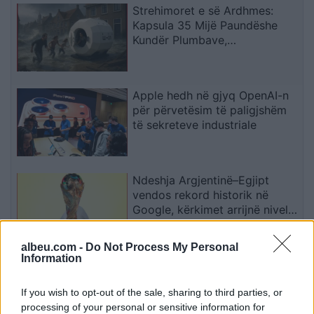
Strehimoret e së Ardhmes:
Kapsula 35 Mijë Paundëshe
Kundër Plumbave,
Shpërthimeve dhe Fatkeqësive
Natyrore
Apple hedh në gjyq OpenAI-n
për përvetësim të paligjshëm
të sekreteve industriale
Ndeshja Argjentinë–Egjipt
vendos rekord historik në
Google, kërkimet arrijnë nivele
të papara
albeu.com -
Do Not Process My Personal
Information
Kina zbulon robotë humanoidë
tepër realistë, të projektuar për
If you wish to opt-out of the sale, sharing to third parties, or
shoqëri afatgjatë
processing of your personal or sensitive information for