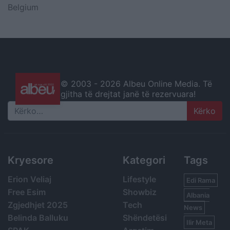
Belgium
© 2003 -
2026 Albeu Online Media. Të
gjitha të drejtat janë të rezervuara!
Search
Kryesore
Kategori
Tags
Erion Veliaj
Lifestyle
Edi Rama
Free Esim
Showbiz
Albania
Zgjedhjet 2025
Tech
News
Belinda Balluku
Shëndetësi
Ilir Meta