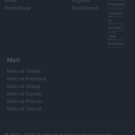
SPAK
Argetim
Piranjat
Kombëtarja
Enciklopedi
gazeta,
tv,
portale
Sali
Berisha
Moti
Moti në Tiranë
Moti në Prishtinë
Moti në Shkup
Moti në Durrës
Moti në Prizren
Moti në Tetovë
© 2003 -
2026 Të gjitha të drejtat janë të rezervuara!