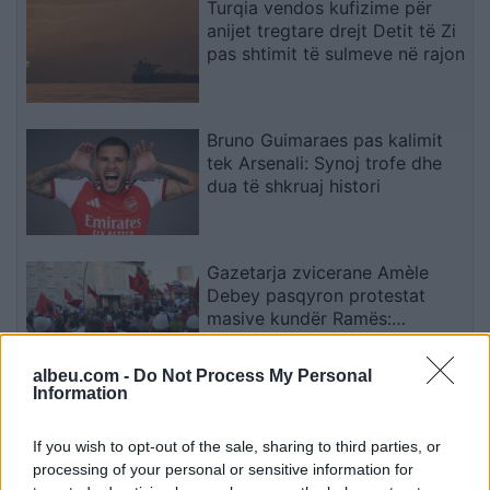
Turqia vendos kufizime për
anijet tregtare drejt Detit të Zi
pas shtimit të sulmeve në rajon
Bruno Guimaraes pas kalimit
tek Arsenali: Synoj trofe dhe
dua të shkruaj histori
Gazetarja zvicerane Amèle
Debey pasqyron protestat
masive kundër Ramës:
Shqiptarët duan t’i japin fund
pushtetit 35-vjeçar të të
albeu.com -
Do Not Process My Personal
njëjtëve emra
Information
Eksploziv i pashpërthyer pranë
dyqanit të Noizy-t në Durrës,
If you wish to opt-out of the sale, sharing to third parties, or
policia kërkon autorët
processing of your personal or sensitive information for