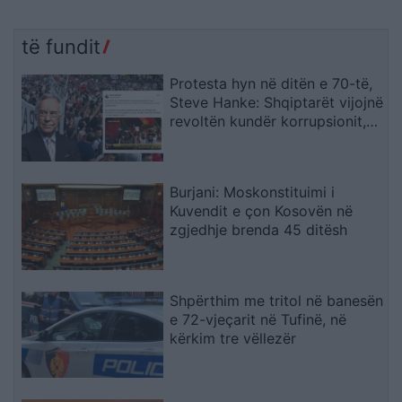
të fundit
Protesta hyn në ditën e 70-të,
Steve Hanke: Shqiptarët vijojnë
revoltën kundër korrupsionit,
Rama duhet të largohet
Burjani: Moskonstituimi i
Kuvendit e çon Kosovën në
zgjedhje brenda 45 ditësh
Shpërthim me tritol në banesën
e 72-vjeçarit në Tufinë, në
kërkim tre vëllezër