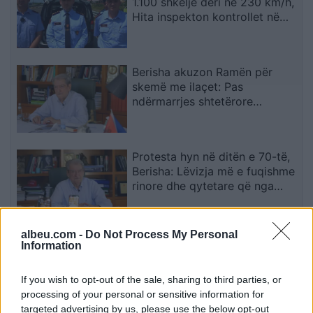
1.100 shkelje deri në 230 km/h,
Hita inspekton kontrollet në
terren
Berisha akuzon Ramën për
skemë me ilaçet: Pas
ndërmarrjes shtetërore
qëndron një tjetër “Yfet”, KAYO
e përfshirë në trafik armësh
Protesta hyn në ditën e 70-të,
Berisha: Lëvizja më e fuqishme
rinore dhe qytetare që nga
vitet ’90
albeu.com -
Do Not Process My Personal
Vdekjet e personave të lidhur
Information
me Jeffrey Epstein që ushqyen
teoritë konspirative
If you wish to opt-out of the sale, sharing to third parties, or
processing of your personal or sensitive information for
targeted advertising by us, please use the below opt-out