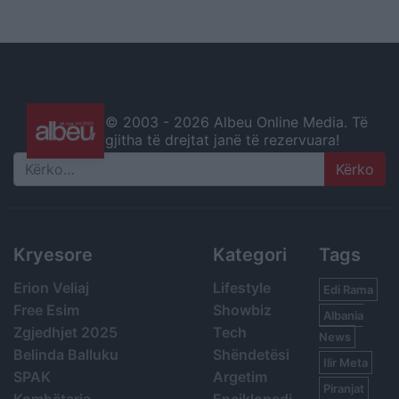
© 2003 -
2026 Albeu Online Media. Të
gjitha të drejtat janë të rezervuara!
Search
Kryesore
Kategori
Tags
Erion Veliaj
Lifestyle
Edi Rama
Free Esim
Showbiz
Albania
Zgjedhjet 2025
Tech
News
Belinda Balluku
Shëndetësi
Ilir Meta
SPAK
Argetim
Piranjat