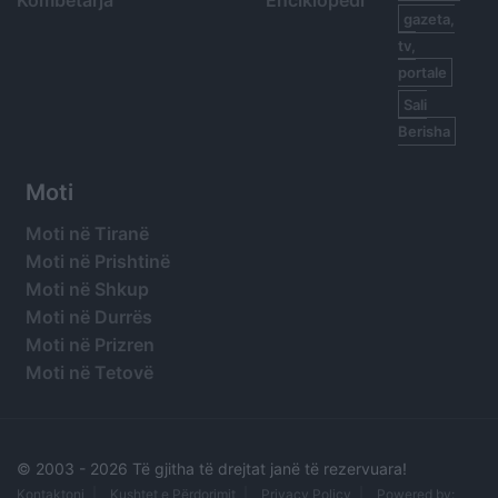
Kombëtarja
Enciklopedi
gazeta,
tv,
portale
Sali
Berisha
Moti
Moti në Tiranë
Moti në Prishtinë
Moti në Shkup
Moti në Durrës
Moti në Prizren
Moti në Tetovë
© 2003 -
2026 Të gjitha të drejtat janë të rezervuara!
Kontaktoni
Kushtet e Përdorimit
Privacy Policy
Powered by: