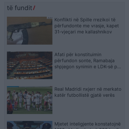
të fundit
Konflikti në Spille rrezikoi të
përfundonte me vrasje, kapet
31-vjeçari me kallashnikov
Afati për konstituimin
përfundon sonte, Ramabaja
shpjegon synimin e LDK-së për
presidencën dhe sulmon
opozitën
Real Madridi nxjerr në merkato
katër futbollistë gjatë verës
Mjetet inteligjente konstatojnë