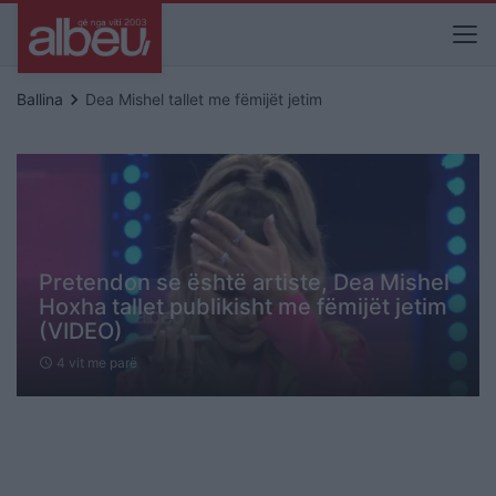
keyboard_arrow_right
Ballina
Dea Mishel tallet me fëmijët jetim
Pretendon se është artiste, Dea Mishel
Hoxha tallet publikisht me fëmijët jetim
(VIDEO)
4 vit me parë
schedule