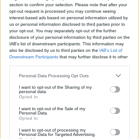
section to confirm your selection. Please note that after your
opt-out request is processed you may continue seeing
interest-based ads based on personal information utilized by
us or personal information disclosed to third parties prior to
your opt-out. You may separately opt-out of the further
disclosure of your personal information by third parties on the
IAB’s list of downstream participants. This information may
also be disclosed by us to third parties on the
IAB’s List of
Downstream Participants
that may further disclose it to other
third parties.
Personal Data Processing Opt Outs
I want to opt-out of the Sharing of my
personal data.
Opted In
I want to opt-out of the Sale of my
Personal Data.
Esim for Global
|
Esim for Europe
|
Esim for Caribbean
Opted In
|
Esim for USA
|
Esim for Italy
|
Esim for Spain
|
Esim
I want to opt-out of processing my
for Turkey
|
Esim for Germany
|
Esim for Greece
|
Esim
Personal Data for Targeted Advertising.