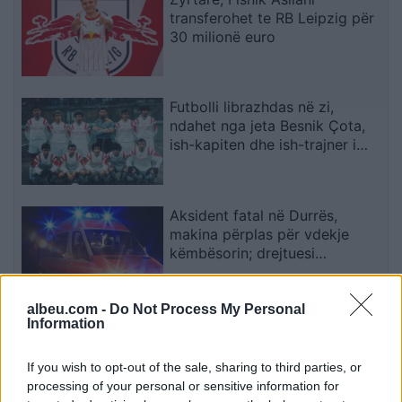
transferohet te RB Leipzig për
30 milionë euro
Futbolli librazhdas në zi,
ndahet nga jeta Besnik Çota,
ish-kapiten dhe ish-trajner i
Sopotit
Aksident fatal në Durrës,
makina përplas për vdekje
këmbësorin; drejtuesi
shoqërohet në polici
albeu.com -
Do Not Process My Personal
VIDEO/ Ndërhyrja “horror” e
Information
Enea Mihajt në MLS, mbrojtësi
ndëshkohet me të kuq dhe
If you wish to opt-out of the sale, sharing to third parties, or
gjobë
processing of your personal or sensitive information for