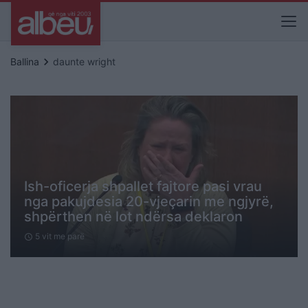
keyboard_arrow_right
Ballina
daunte wright
Ish-oficerja shpallet fajtore pasi vrau
nga pakujdesia 20-vjeçarin me ngjyrë,
shpërthen në lot ndërsa deklaron
5 vit me parë
schedule