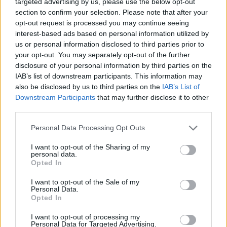
targeted advertising by us, please use the below opt-out
section to confirm your selection. Please note that after your
opt-out request is processed you may continue seeing
interest-based ads based on personal information utilized by
us or personal information disclosed to third parties prior to
your opt-out. You may separately opt-out of the further
disclosure of your personal information by third parties on the
IAB’s list of downstream participants. This information may
also be disclosed by us to third parties on the
IAB’s List of
Downstream Participants
that may further disclose it to other
third parties.
Personal Data Processing Opt Outs
I want to opt-out of the Sharing of my
personal data.
Opted In
I want to opt-out of the Sale of my
Personal Data.
Opted In
Esim for Global
|
Esim for Europe
|
Esim for Caribbean
|
Esim for USA
|
Esim for Italy
|
Esim for Spain
|
Esim
I want to opt-out of processing my
Personal Data for Targeted Advertising.
for Turkey
|
Esim for Germany
|
Esim for Greece
|
Esim