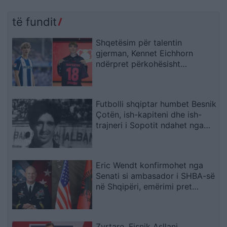
të fundit
Shqetësim për talentin
gjerman, Kennet Eichhorn
ndërpret përkohësisht
karrierën për arsye
shëndetësore
Futbolli shqiptar humbet Besnik
Çotën, ish-kapiteni dhe ish-
trajneri i Sopotit ndahet nga
jeta në moshën 56-vjeçare
Eric Wendt konfirmohet nga
Senati si ambasador i SHBA-së
në Shqipëri, emërimi pret
firmën e Trump
Zyrtare, Fisnik Asllani