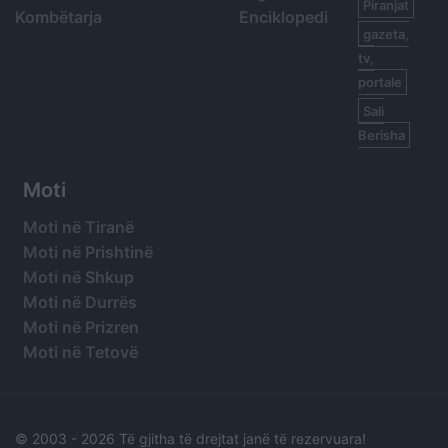
Piranjat
Kombëtarja
Enciklopedi
gazeta,
tv,
portale
Sali
Berisha
Moti
Moti në Tiranë
Moti në Prishtinë
Moti në Shkup
Moti në Durrës
Moti në Prizren
Moti në Tetovë
© 2003 -
2026 Të gjitha të drejtat janë të rezervuara!