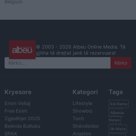
Belgium
© 2003 -
2026 Albeu Online Media. Të
gjitha të drejtat janë të rezervuara!
Search
Kryesore
Kategori
Tags
Erion Veliaj
Lifestyle
Edi Rama
Free Esim
Showbiz
Albania
Zgjedhjet 2025
Tech
News
Belinda Balluku
Shëndetësi
Ilir Meta
SPAK
Argetim