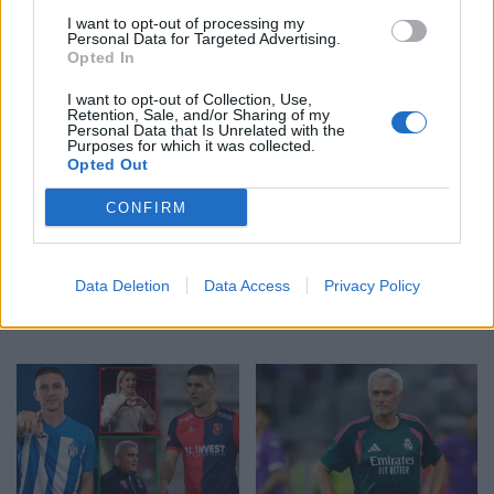
I want to opt-out of processing my
Personal Data for Targeted Advertising.
Opted In
I want to opt-out of Collection, Use,
Retention, Sale, and/or Sharing of my
Personal Data that Is Unrelated with the
Purposes for which it was collected.
Opted Out
CONFIRM
Shqipe, shqipe”, futbollisti
Stambolli do të presë për
Data Deletion
Data Access
Privacy Policy
i Juventusit përgëzon në
herë të parë në histori
shqip Edon Zhegrovën
Superkupën e Spanjës