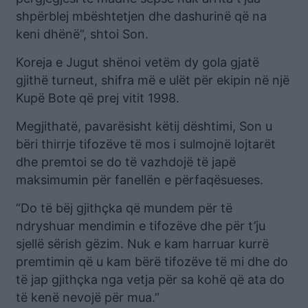
shpërblej mbështetjen dhe dashurinë që na
keni dhënë”, shtoi Son.
Koreja e Jugut shënoi vetëm dy gola gjatë
gjithë turneut, shifra më e ulët për ekipin në një
Kupë Bote që prej vitit 1998.
Megjithatë, pavarësisht këtij dështimi, Son u
bëri thirrje tifozëve të mos i sulmojnë lojtarët
dhe premtoi se do të vazhdojë të japë
maksimumin për fanellën e përfaqësueses.
“Do të bëj gjithçka që mundem për të
ndryshuar mendimin e tifozëve dhe për t’ju
sjellë sërish gëzim. Nuk e kam harruar kurrë
premtimin që u kam bërë tifozëve të mi dhe do
të jap gjithçka nga vetja për sa kohë që ata do
të kenë nevojë për mua.”