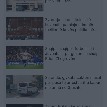
për vitin 2026
Zvarritja e konstituimit të
Kuvendit, paralajmërim për
thellim të krizës politike në
Kosovë
Shqipe, shqipe”, futbollisti i
Juventusit përgëzon në shqip
Edon Zhegrovën
Sarandë, gjykata cakton masat
për pesë të arrestuarit e kapur
me armë në Gjashtë
Artan Grubit i hiqet arresti