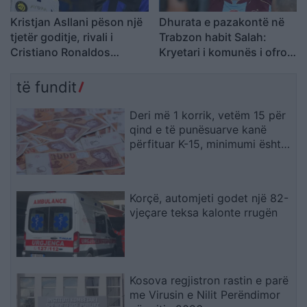
Kristjan Asllani pëson një
Dhurata e pazakontë në
tjetër goditje, rivali i
Trabzon habit Salah:
Cristiano Ronaldos
Kryetari i komunës i ofron
refuzon mesfushorin
një copë tokë
kuqezi
të fundit
Deri më 1 korrik, vetëm 15 për
qind e të punësuarve kanë
përfituar K-15, minimumi është
19.567 denarë
Korçë, automjeti godet një 82-
vjeçare teksa kalonte rrugën
Kosova regjistron rastin e parë
me Virusin e Nilit Perëndimor