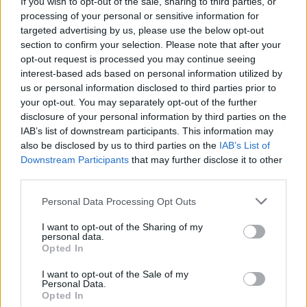
If you wish to opt-out of the sale, sharing to third parties, or
derisa futbolli është
processing of your personal or sensitive information for
pezulluar shkaku i
targeted advertising by us, please use the below opt-out
koronavirusit. 27 vjeçari
section to confirm your selection. Please note that after your
kisthe arritur të evitonte
opt-out request is processed you may continue seeing
shërbimin ushtarak të
interest-based ads based on personal information utilized by
detyrueshëm prej 21
us or personal information disclosed to third parties prior to
muajsh pasi udhëhoqi
your opt-out. You may separately opt-out of the further
kombin e tij drejt medaljes
disclosure of your personal information by third parties on the
së artë në Lojërat…
IAB’s list of downstream participants. This information may
also be disclosed by us to third parties on the
IAB’s List of
Downstream Participants
that may further disclose it to other
third parties.
Personal Data Processing Opt Outs
I want to opt-out of the Sharing of my
Shtuar
më
30.06.2026 00:52
personal data.
Opted In
Tags:
,
Heung-min Son
kampionati botëror
,
2026
përfaqësuesja e koresë së jugut
I want to opt-out of the Sale of my
Personal Data.
Opted In