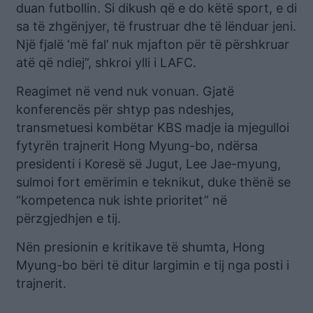
duan futbollin. Si dikush që e do këtë sport, e di
sa të zhgënjyer, të frustruar dhe të lënduar jeni.
Një fjalë ‘më fal’ nuk mjafton për të përshkruar
atë që ndiej”, shkroi ylli i LAFC.
Reagimet në vend nuk vonuan. Gjatë
konferencës për shtyp pas ndeshjes,
transmetuesi kombëtar KBS madje ia mjegulloi
fytyrën trajnerit Hong Myung-bo, ndërsa
presidenti i Koresë së Jugut, Lee Jae-myung,
sulmoi fort emërimin e teknikut, duke thënë se
“kompetenca nuk ishte prioritet” në
përzgjedhjen e tij.
Nën presionin e kritikave të shumta, Hong
Myung-bo bëri të ditur largimin e tij nga posti i
trajnerit.