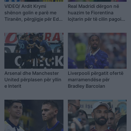
VIDEO/ Ardit Krymi
Real Madridi dërgon në
shënon golin e parë me
huazim te Fiorentina
Tiranën, përgjigje për Edi
lojtarin për të cilin pagoi
Martinin dhe Vllazninë!
mbi 60 milionë euro
Reagon partnerja e
mesfushorit
Arsenal dhe Manchester
Liverpooli përgatit ofertë
United përplasen për yllin
marramendëse për
e Interit
Bradley Barcolan