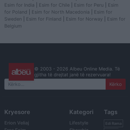
Esim for India
|
Esim for Chile
|
Esim for Peru
|
Esim
for Poland
|
Esim for North Macedonia
|
Esim for
Sweden
|
Esim for Finland
|
Esim for Norway
|
Esim for
Belgium
© 2003 -
2026 Albeu Online Media. Të
gjitha të drejtat janë të rezervuara!
Search
Kryesore
Kategori
Tags
Erion Veliaj
Lifestyle
Edi Rama