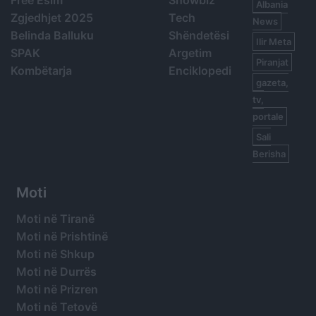
Free Esim
Showbiz
Albania
Zgjedhjet 2025
Tech
News
Belinda Balluku
Shëndetësi
Ilir Meta
SPAK
Argetim
Piranjat
Kombëtarja
Enciklopedi
gazeta,
tv,
portale
Sali
Berisha
Moti
Moti në Tiranë
Moti në Prishtinë
Moti në Shkup
Moti në Durrës
Moti në Prizren
Moti në Tetovë