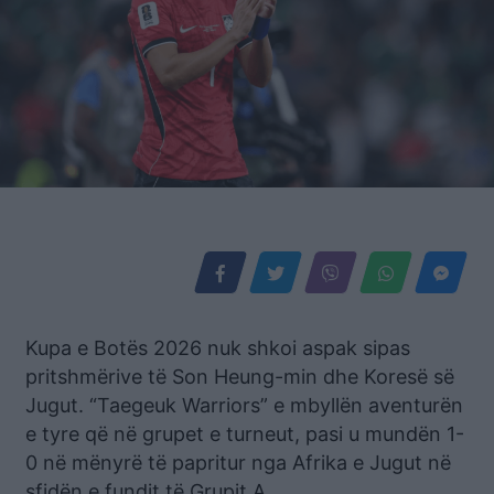
Kupa e Botës 2026 nuk shkoi aspak sipas
pritshmërive të Son Heung-min dhe Koresë së
Jugut. “Taegeuk Warriors” e mbyllën aventurën
e tyre që në grupet e turneut, pasi u mundën 1-
0 në mënyrë të papritur nga Afrika e Jugut në
sfidën e fundit të Grupit A.