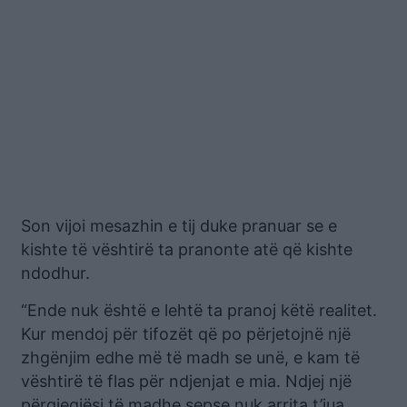
Son vijoi mesazhin e tij duke pranuar se e
kishte të vështirë ta pranonte atë që kishte
ndodhur.
“Ende nuk është e lehtë ta pranoj këtë realitet.
Kur mendoj për tifozët që po përjetojnë një
zhgënjim edhe më të madh se unë, e kam të
vështirë të flas për ndjenjat e mia. Ndjej një
përgjegjësi të madhe sepse nuk arrita t’jua