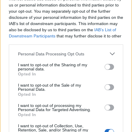
penale për Anthony Faucin pas
us or personal information disclosed to third parties prior to
heshtjes së tij para Senatit
your opt-out. You may separately opt-out of the further
disclosure of your personal information by third parties on the
IAB’s list of downstream participants. This information may
also be disclosed by us to third parties on the
IAB’s List of
Deschamps mbeti jashtë
Downstream Participants
that may further disclose it to other
projektit të Al-Ahli pas
third parties.
refuzimit të ofertës
multimilionëshe
Personal Data Processing Opt Outs
I want to opt-out of the Sharing of my
Tragjedi në Britani/ Gruaja
personal data.
Opted In
shtatzënë humb jetën pasi bie
nga kati i nëntë, mjekët
I want to opt-out of the Sale of my
shpëtojnë foshnjën
Personal Data.
Opted In
I want to opt-out of processing my
Personal Data for Targeted Advertising.
Opted In
I want to opt-out of Collection, Use,
Retention, Sale, and/or Sharing of my