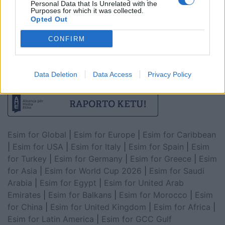
Personal Data that Is Unrelated with the
Purposes for which it was collected.
Opted Out
CONFIRM
Data Deletion
Data Access
Privacy Policy
Esim for Global
|
Esim for Europe
|
Esim for Caribbean
|
Esim for USA
|
Esim for Italy
|
Esim for Spain
|
Esim
for Turkey
|
Esim for Germany
|
Esim for Greece
|
Esim
for Asia
|
Esim for World Cup 2026
|
Esim for Saudi
Arabia
|
Esim for Egypt
|
Esim for United Arab
Emirates
|
Esim for Balkans
|
Esim for Morocco
|
Esim
for China
|
Esim for United Kingdom
|
Esim for Africa
|
Esim for Latin America
|
Esim for GCC Gulf