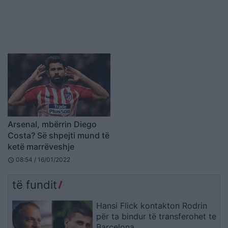
Arsenal, mbërrin Diego
Costa? Së shpejti mund të
ketë marrëveshje
08:54 / 16/01/2022
schedule
të fundit
Hansi Flick kontakton Rodrin
për ta bindur të transferohet te
Barcelona