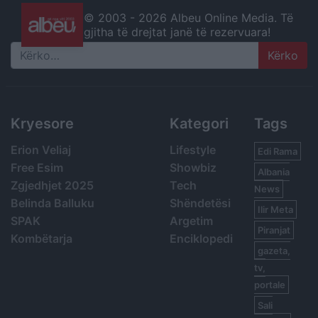
© 2003 -
2026 Albeu Online Media. Të
gjitha të drejtat janë të rezervuara!
Search
Kryesore
Kategori
Tags
Erion Veliaj
Lifestyle
Edi Rama
Free Esim
Showbiz
Albania
Zgjedhjet 2025
Tech
News
Belinda Balluku
Shëndetësi
Ilir Meta
SPAK
Argetim
Piranjat
Kombëtarja
Enciklopedi
gazeta,
tv,
portale
Sali