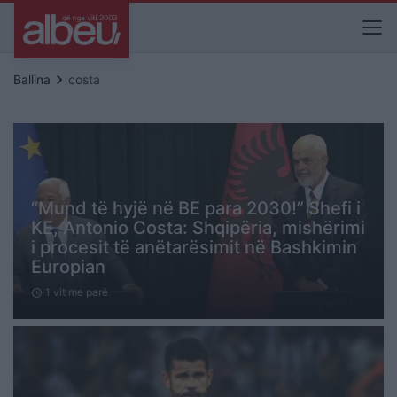
keyboard_arrow_right
Ballina
costa
“Mund të hyjë në BE para 2030!” Shefi i
KE, Antonio Costa: Shqipëria, mishërimi
i procesit të anëtarësimit në Bashkimin
Europian
1 vit me parë
schedule