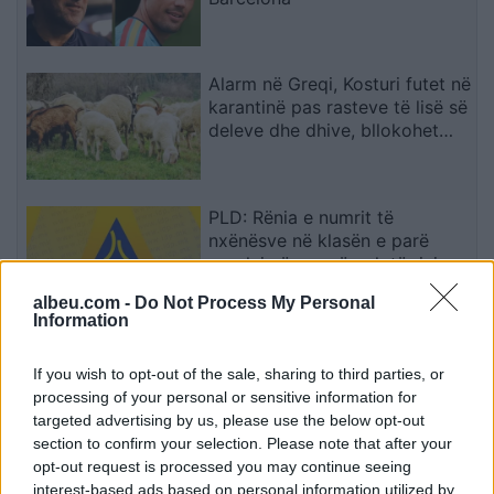
Alarm në Greqi, Kosturi futet në
karantinë pas rasteve të lisë së
deleve dhe dhive, bllokohet
lëvizja e bagëtive
PLD: Rënia e numrit të
nxënësve në klasën e parë
paralajmëron më pak të rinj,
fuqi punëtore dhe perspektivë
albeu.com -
Do Not Process My Personal
për Maqedoninë
Information
Aksident i trefishtë në rrugën
Sarandë-Ksamil, njëri nga të
If you wish to opt-out of the sale, sharing to third parties, or
plagosurit dërgohet në spitalin
processing of your personal or sensitive information for
e Traumës në Tiranë
targeted advertising by us, please use the below opt-out
section to confirm your selection. Please note that after your
opt-out request is processed you may continue seeing
Republikanët kërkojnë ndjekje
interest-based ads based on personal information utilized by